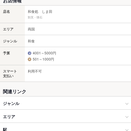
お店情報
店名
和食処 しま田
割烹・懐石
エリア
両国
ジャンル
和食
予算
4001～5000円
501～1000円
スマート
利用不可
支払い
関連リンク
ジャンル
和食
エリア
和食全般
両国
駅