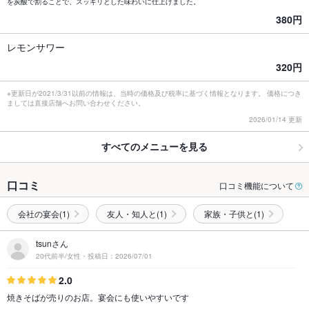
を炭酸で割ることで、スッキリとした味わいに仕上げました。
380円
レモンサワー
320円
※更新日が2021/3/31以前の情報は、当時の価格及び税率に基づく情報となります。 価格につき
ましては直接店舗へお問い合わせください。
2026/01/14 更新
すべてのメニューを見る
口コミ
口コミ機能について
会社の宴会(1)
友人・知人と(1)
家族・子供と(1)
tsunさん
20代前半/女性・投稿日：2026/07/01
2.0
焼きそばが売りのお店。宴会にも使いやすいです