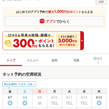
1,000
はじめてのアプリ予約で
最大
円分ポイント
もらえる
アプリ
でひらく
口コミ
トップ
メニュー
店内
写真
6
ネット予約の空席状況
本日お席空いてます！2名～
金
土
日
月
火
水
木
8/7
8/8
8/9
8/10
8/11
8/12
8/13
休
TEL
TEL
TEL
◎
◎
◎