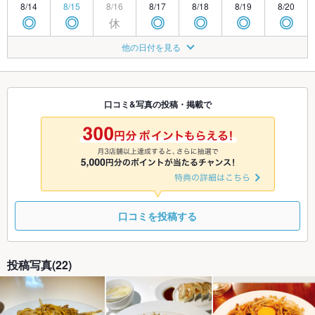
8/14
8/15
8/16
8/17
8/18
8/19
8/20
休
◎
◎
◎
◎
◎
◎
8/21
8/22
8/23
8/24
8/25
8/26
8/27
他の日付を見る
休
◎
◎
◎
◎
◎
◎
8/28
8/29
8/30
8/31
9/1
9/2
9/3
休
◎
◎
◎
◎
◎
◎
口コミ&写真の投稿・掲載で
9/4
9/5
9/6
9/7
9/8
9/9
9/10
休
◎
◎
◎
◎
◎
◎
口コミを投稿する
投稿写真(22)