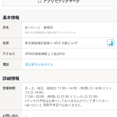
アプリでブックマーク
基本情報
店名
あぺたいと 板橋店
焼きそば/鉄板焼き/宴会/餃子/ランチ/ビール
住所
東京都板橋区板橋１-45-6 大阪ビル1F
アクセス
JR埼京線板橋駅より徒歩5分
電話
電話番号を表示する
詳細情報
営業時間
月～土、祝日、祝前日: 11:30～14:30 （料理L.O. 14:30 ドリン
クL.O. 14:30）
17:30～22:00 （料理L.O. 21:30 ドリンクL.O. 21:30）
※ランチの予約はお承りしておりませんのでご了承ください。
※あぺたいと 高島平本店ではありません。
お問い合わ
－