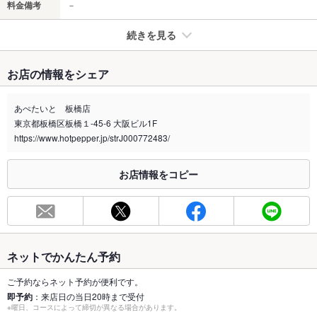
料金備考
－
続きを見る
たばこ
お店の情報をシェア
禁煙・喫煙
全席禁煙
店外に灰皿を設置しております
あぺたいと 板橋店
東京都板橋区板橋１-45-6 大阪ビル1F
喫煙専用室
なし
https://www.hotpepper.jp/strJ000772483/
※2020年4月1日～受動喫煙対策に関する法律が施行されています。正しい情報はお店へお問い
合わせください。
お店情報をコピー
お席
総席数
19席
最大宴会収
19人
容人数
ネットでかんたん予約
個室
なし
ご予約ならネット予約が便利です。
即予約
：来店日の当日20時まで受付
※曜日、コースによって締切が異なる場合があります。
座敷
なし