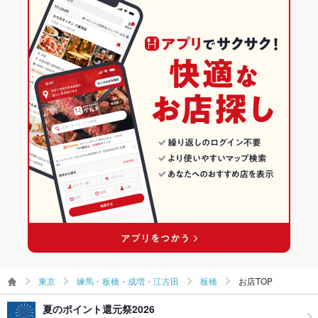
東京 × お好み焼き
練馬・板橋・成増・江古田のグルメランキング
その他設備
－
その他
練馬・板橋・成増・江古田のお好み焼き・もんじゃランキング
飲み放題
なし
板橋のグルメランキング
食べ放題
なし
お子様連れ
お子様連れ歓迎
ウェディン
－
グパーティ
ー二次会
備考
－
東京
練馬・板橋・成増・江古田
板橋
お店TOP
夏のポイント還元祭2026