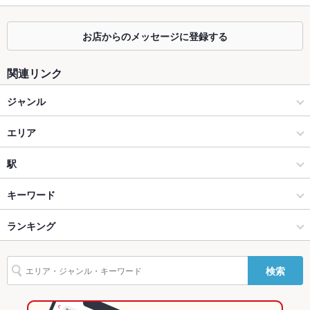
掘りごたつ
なし
お店からのメッセージに登録する
カウンター
あり
関連リンク
ソファー
なし
ジャンル
テラス席
なし
お好み焼き・もんじゃ
エリア
貸切
貸切不可
設備
お好み焼き
板橋
駅
Wi-Fi
未確認
練馬・板橋・成増・江古田 × お好み焼き・もんじゃ
板橋 × お好み焼き・もんじゃ
板橋駅
キーワード
バリアフリ
なし
ー
練馬・板橋・成増・江古田 × お好み焼き
板橋 × お好み焼き
下板橋駅
ランキング
からあげ
フライドポテト
焼きそば
餃子
駐車場
なし
板橋駅 × お好み焼き・もんじゃ
東京
新板橋駅
東京のグルメランキング
検索
TV・プロジ
あり
板橋駅 × お好み焼き
東京 × お好み焼き・もんじゃ
東京のお好み焼き・もんじゃランキング
ェクタ