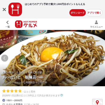
はじめてのアプリ予約で最大
1,000円分ポイントもらえる
ダウンロード
アプリで開く
一覧
マイメニュー
お好み焼き・もんじゃ | 板橋 | 東京都
あぺたいと 板橋店
ぱりっとジューシーな両面焼きそば専門店
-
6
口コミ
件
2026年1月以降の口コミ5件以上で評点が表示されます
1501～2000円
ただいま営業中
11:30～14:30