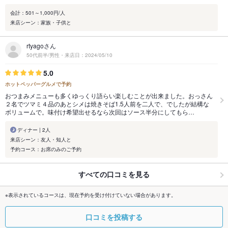
会計：501～1,000円/人
来店シーン：家族・子供と
rtyagoさん
50代前半/男性・来店日：2024/05/10
5.0
ホットペッパーグルメで予約
おつまみメニューも多くゆっくり語らい楽しむことが出来ました。おっさん
２名でツマミ４品のあとシメは焼きそば1.5人前を二人で、でしたが結構な
ボリュームで。味付け希望出せるなら次回はソース半分にしてもら…
ディナー | 2人
来店シーン：友人・知人と
予約コース：お席のみのご予約
すべての口コミを見る
※表示されているコースは、現在予約を受け付けていない場合があります。
口コミを投稿する