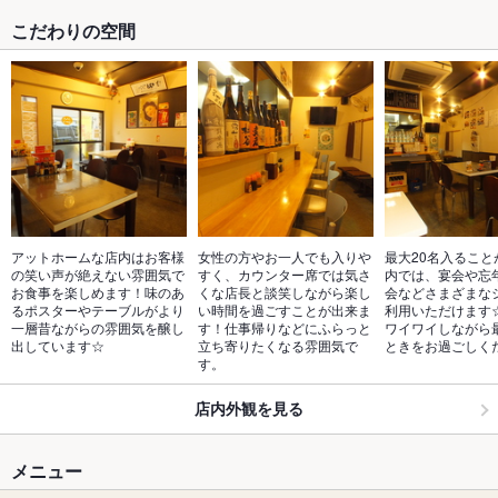
こだわりの空間
アットホームな店内はお客様
女性の方やお一人でも入りや
最大20名入ること
の笑い声が絶えない雰囲気で
すく、カウンター席では気さ
内では、宴会や忘
お食事を楽しめます！味のあ
くな店長と談笑しながら楽し
会などさまざまな
るポスターやテーブルがより
い時間を過ごすことが出来ま
利用いただけます
一層昔ながらの雰囲気を醸し
す！仕事帰りなどにふらっと
ワイワイしながら
出しています☆
立ち寄りたくなる雰囲気で
ときをお過ごしく
す。
店内外観を見る
メニュー