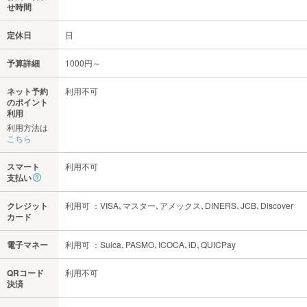
せ時間
定休日
日
予算詳細
1000円～
ネット予約
利用不可
のポイント
利用
利用方法は
こちら
スマート
利用不可
支払い
クレジット
利用可 ：VISA､マスター､アメックス､DINERS､JCB､Discover
カード
電子マネー
利用可 ：Suica､PASMO､ICOCA､iD､QUICPay
QRコード
利用不可
決済