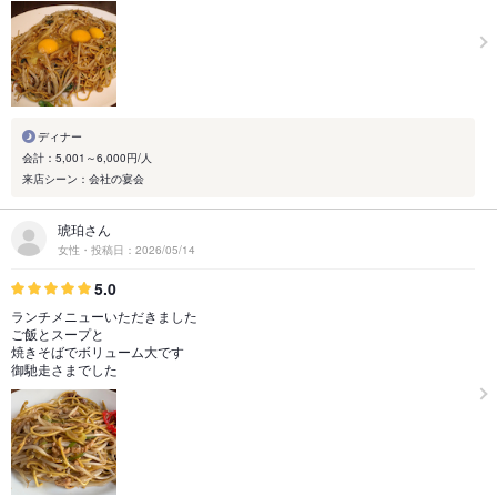
ディナー
会計：5,001～6,000円/人
来店シーン：会社の宴会
琥珀さん
女性・投稿日：2026/05/14
5.0
ランチメニューいただきました
ご飯とスープと
焼きそばでボリューム大です
御馳走さまでした