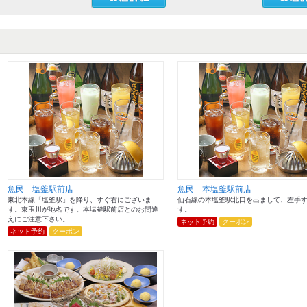
魚民 塩釜駅前店
魚民 本塩釜駅前店
東北本線「塩釜駅」を降り、すぐ右にございま
仙石線の本塩釜駅北口を出まして、左手
す。東玉川が地名です。本塩釜駅前店とのお間違
す。
えにご注意下さい。
ネット予約
クーポン
ネット予約
クーポン