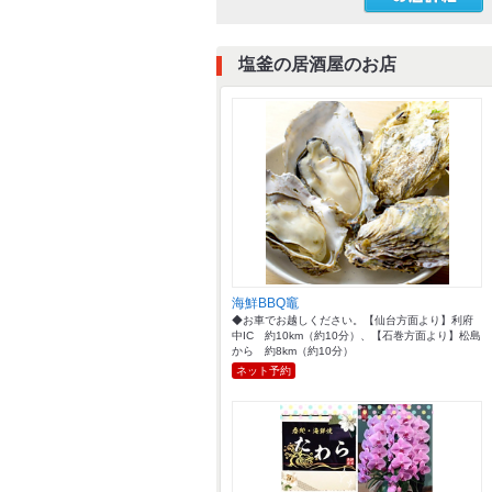
塩釜の居酒屋のお店
海鮮BBQ竈
◆お車でお越しください。【仙台方面より】利府
中IC 約10km（約10分）、【石巻方面より】松島
から 約8km（約10分）
ネット予約