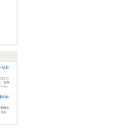
レなお
貨などに
で、女同
べり♪
迎のお
に時間を
きるお