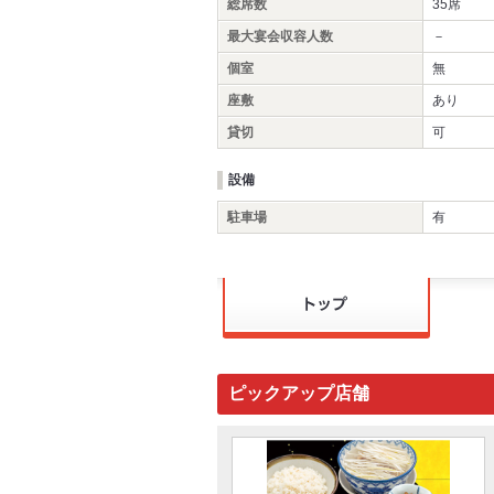
総席数
35席
最大宴会収容人数
－
個室
無
座敷
あり
貸切
可
設備
駐車場
有
ピックアップ店舗