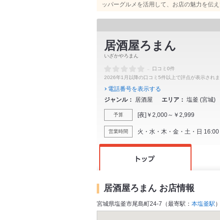
ッパーグルメを活用して、お店の魅力を伝え
居酒屋ろまん
いざかやろまん
-
口コミ0件
2026年1月以降の口コミ5件以上で評点が表示され
電話番号を表示する
ジャンル
居酒屋
エリア
塩釜
(
宮城
)
[夜]￥2,000～￥2,999
予算
火・水・木・金・土・日 16:00 - 
営業時間
居酒屋ろまん お店情報
宮城県塩釜市尾島町24-7（最寄駅：
本塩釜駅