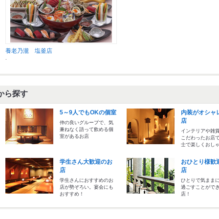
養老乃瀧 塩釜店
.
から探す
5～9人でもOKの個室
内装がオシャ
店
仲の良いグループで、気
兼ねなく語って飲める個
インテリアや雑
室があるお店
こだわったお店
士で楽しくおしゃ
学生さん大歓迎のお
おひとり様歓
店
店
学生さんにおすすめのお
ひとりで気まま
店が勢ぞろい。宴会にも
過ごすことがで
おすすめ！
店！