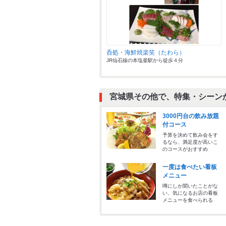
呑処・海鮮焼楽笑（たわら）
JR仙石線の本塩釜駅から徒歩４分
宮城県その他で、特集・シーン
3000円台の飲み放題
付コース
予算を決めて飲み会をす
るなら、満足度が高いこ
のコースがおすすめ
一度は食べたい看板
メニュー
噂にしか聞いたことがな
い、気になるお店の看板
メニューを食べられる