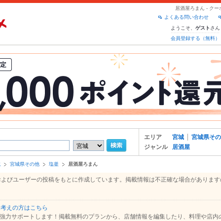
居酒屋ろまん - ク
よくある問い合わせ
ようこそ、
さん
ゲスト
会員登録する（無料）
エリア
宮城
宮城県その
ジャンル
居酒屋
城
宮城県その他
塩釜
居酒屋ろまん
報、およびユーザーの投稿をもとに作成しています。掲載情報は不正確な場合がありま
お考えの方はこちら
強力サポートします！掲載無料のプランから、店舗情報を編集したり、料理や店内