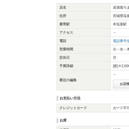
店名
居酒屋ろ
住所
宮城県塩釜
最寄駅
本塩釜駅
アクセス
－
電話
電話番号
営業時間
火・水・木・
定休日
月
予算詳細
[夜]￥2,0
－
最近の編集
お店
お支払い方法
クレジットカード
カード不
お席