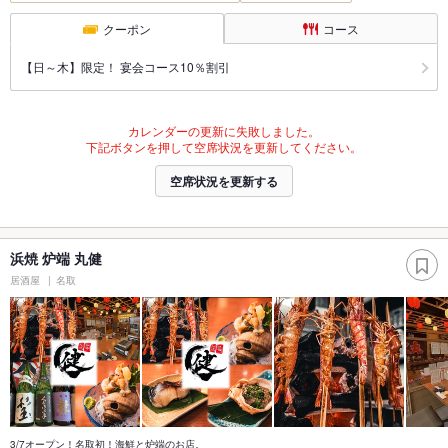
クーポン
コース
【日～木】限定！ 宴会コース10％割引
カレンダーの更新に失敗しました。
下記ボタンを押して空席状況を更新してください。
空席状況を更新する
浜焼 炉端 丸健
居酒屋
名取
3/7オープン！名取初！海鮮と炉端のお店。