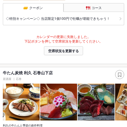
クーポン
コース
◇特別キャンペーン◇ 当店限定1個100円で牡蠣が堪能できちゃう！
カレンダーの更新に失敗しました。
下記ボタンを押して空席状況を更新してください。
空席状況を更新する
牛たん炭焼 利久 石巻山下店
居酒屋
石巻
利久の牛たんと季節の創作料理