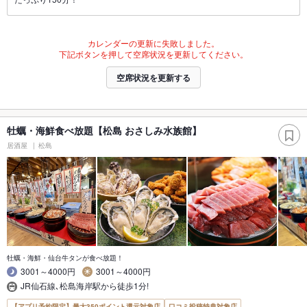
カレンダーの更新に失敗しました。
下記ボタンを押して空席状況を更新してください。
空席状況を更新する
牡蠣・海鮮食べ放題【松島 おさしみ水族館】
居酒屋
松島
牡蠣・海鮮・仙台牛タンが食べ放題！
3001～4000円
3001～4000円
JR仙石線､松島海岸駅から徒歩1分!
【アプリ予約限定】最大350ポイント還元対象店
口コミ投稿特典対象店