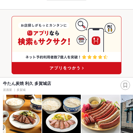
牛たん炭焼 利久 多賀城店
居酒屋
多賀城