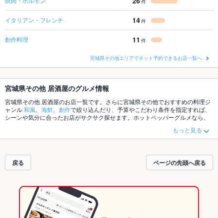
26
焼肉・ホルモン
件
14
イタリアン・フレンチ
件
11
創作料理
件
宮城県その他エリアでネット予約できるお店一覧へ
宮城県その他 居酒屋のグルメ情報
宮城県その他 居酒屋のお店一覧です。さらに宮城県その他でおすすめの料理ジ
ャンル
和風
、
海鮮
、
創作
で絞り込んだり、予算やこだわり条件を指定すれば、
シーンや気分に合ったお店がサクサク探せます。ホットペッパーグルメなら、
お得なクーポンはもちろん、こだわりメニュー
からあげ
、
お茶漬け
、
馬刺し
や
もっと見る
季節のおすすめ料理など、お店の最新情報をご紹介しているので安心！24時間
使える簡単便利なネット予約が使えるお店も拡大中です。友達どうしの飲み会
にも、会社の宴会にも、デートやパーティーにもお得に便利にホットペッパー
グルメをご利用ください。
戻る
ページの先頭へ戻る