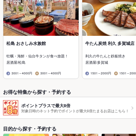
松島 おさしみ水族館
牛たん炭焼 利久 多賀城店
牡蠣・海鮮・仙台牛タンが食べ放題！
利久の牛たんと鉄板焼き
居酒屋/松島
居酒屋/多賀城
3001～4000円
3001～4000円
1501～2000円
1501～200
お得な特集から探す・予約する
ポイントプラスで最大8倍
対象日時のネット予約でポイントが最大8倍たまるお店はこちら！
目的から探す・予約する