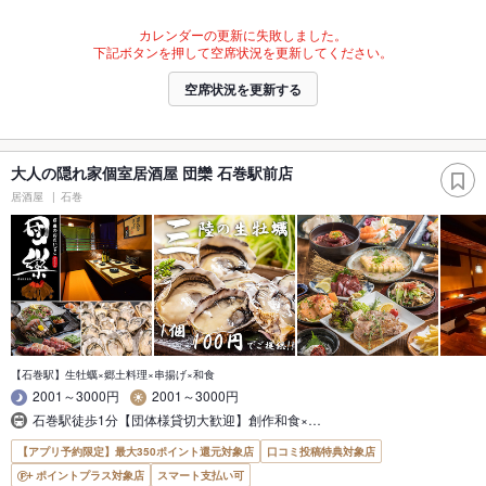
カレンダーの更新に失敗しました。
下記ボタンを押して空席状況を更新してください。
空席状況を更新する
大人の隠れ家個室居酒屋 団欒 石巻駅前店
居酒屋
石巻
【石巻駅】生牡蠣×郷土料理×串揚げ×和食
2001～3000円
2001～3000円
石巻駅徒歩1分【団体様貸切大歓迎】創作和食×…
【アプリ予約限定】最大350ポイント還元対象店
口コミ投稿特典対象店
ポイントプラス対象店
スマート支払い可