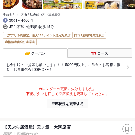
単品も！コースも！圧倒的コスパ居酒屋◎
3001～4000円
JR仙石線｢蛇田駅｣徒歩15分
【アプリ予約限定】最大350ポイント還元対象店
口コミ投稿特典対象店
適格請求書発行事業者
クーポン
コース
お会計時のご提示お願いします！！ 5000円以上、ご飲食のお客様に限
り、お食事代金500円OFF！！
カレンダーの更新に失敗しました。
下記ボタンを押して空席状況を更新してください。
空席状況を更新する
【天ぷら居酒屋】天ノ章 大河原店
居酒屋
宮城県内その他