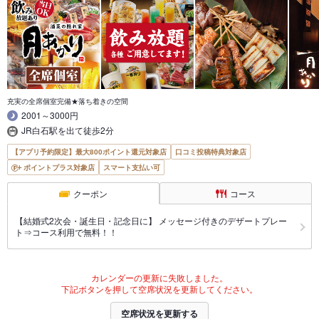
充実の全席個室完備★落ち着きの空間
2001～3000円
JR白石駅を出て徒歩2分
【アプリ予約限定】最大800ポイント還元対象店
口コミ投稿特典対象店
ポイントプラス対象店
スマート支払い可
クーポン
コース
【結婚式2次会・誕生日・記念日に】 メッセージ付きのデザートプレー
ト⇒コース利用で無料！！
カレンダーの更新に失敗しました。
下記ボタンを押して空席状況を更新してください。
空席状況を更新する