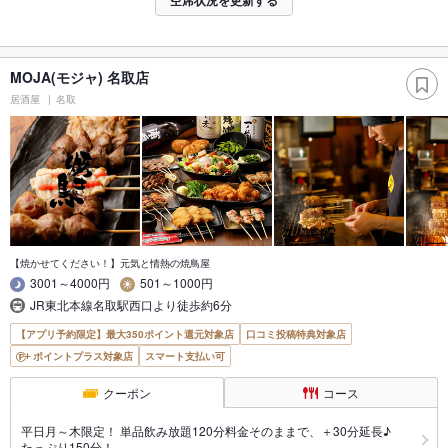
空席状況を更新する
MOJA(モジャ) 名取店
居酒屋
名取
【焼かせてください！】元気と情熱の焼鳥屋
3001～4000円
501～1000円
JR東北本線名取駅西口より徒歩約6分
【アプリ予約限定】最大350ポイント還元対象店
口コミ投稿特典対象店
ポイントプラス対象店
スマート支払い可
クーポン
コース
平日月～木限定！ 単品飲み放題120分料金そのままで、＋30分延長♪
たっぷり150分！