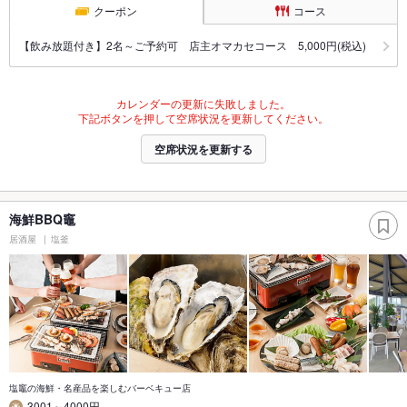
クーポン
コース
【飲み放題付き】2名～ご予約可 店主オマカセコース 5,000円(税込)
カレンダーの更新に失敗しました。
下記ボタンを押して空席状況を更新してください。
空席状況を更新する
海鮮BBQ竈
居酒屋
塩釜
塩竈の海鮮・名産品を楽しむバーベキュー店
3001～4000円