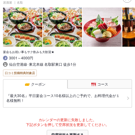
居酒屋
名取
宴会もお祝い事もサク飲みも大歓迎★
3001～4000円
仙台空港線･東北本線 名取駅東口 徒歩1分
口コミ投稿特典対象店
クーポン
コース
『最大30名』平日宴会コース10名様以上のご予約で、お料理代金が１
名様無料！
カレンダーの更新に失敗しました。
下記ボタンを押して空席状況を更新してください。
空席状況を更新する