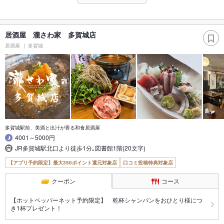
居酒屋 瀧さわ家 多賀城店
居酒屋
多賀城
多賀城駅前、美酒と出汁が香る和食居酒屋
4001～5000円
JR多賀城駅北口より徒歩1分｡図書館1階(20文字)
【アプリ予約限定】最大350ポイント還元対象店
口コミ投稿特典対象店
クーポン
コース
【ホットペッパーネット予約限定】 乾杯シャンパンをおひとり様につ
き1杯プレゼント！