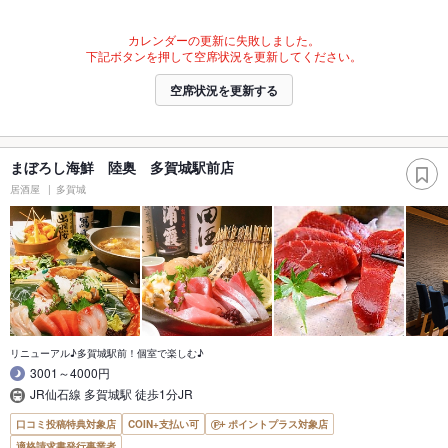
カレンダーの更新に失敗しました。
下記ボタンを押して空席状況を更新してください。
空席状況を更新する
まぼろし海鮮 陸奥 多賀城駅前店
居酒屋
多賀城
リニューアル♪多賀城駅前！個室で楽しむ♪
3001～4000円
JR仙石線 多賀城駅 徒歩1分JR
口コミ投稿特典対象店
COIN+支払い可
ポイントプラス対象店
適格請求書発行事業者