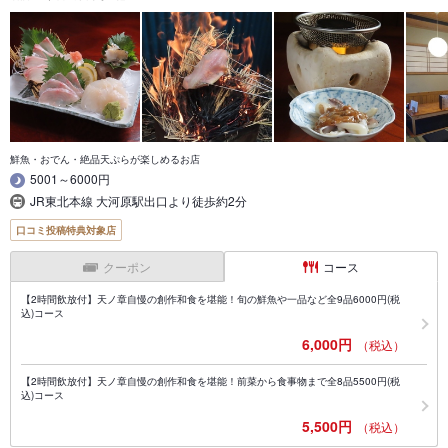
鮮魚・おでん・絶品天ぷらが楽しめるお店
5001～6000円
JR東北本線 大河原駅出口より徒歩約2分
口コミ投稿特典対象店
クーポン
コース
【2時間飲放付】天ノ章自慢の創作和食を堪能！旬の鮮魚や一品など全9品6000円(税
込)コース
6,000円
（税込）
【2時間飲放付】天ノ章自慢の創作和食を堪能！前菜から食事物まで全8品5500円(税
込)コース
5,500円
（税込）