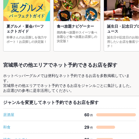
夏グルメ・宴会パーフ
食べ放題ナビゲーター
誕生日・記念日プ
ェクトガイド
ュース
焼肉食べ放題やスイーツ食べ
放題など食べ放題お店探しの
幹事さんのお店探しを強力サ
誕生日や記念日のお祝
決定版！
ポート！お店探しの決定版！
用したいお店を徹底リ
チ！
宮城県その他エリアでネット予約できるお店を探す
ホットペッパーグルメでは便利なネット予約できるお店を多数掲載していま
す。
宮城県その他エリアでネット予約できるお店をジャンルごとに集計しました。
お店選びの参考に是非活用してください。
ジャンルを変更してネット予約できるお店を探す
60
居酒屋
件
29
和食
件