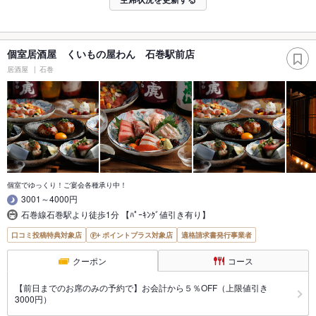
個室居酒屋 くいもの屋わん 石巻駅前店
居酒屋
石巻
個室でゆっくり！ご宴会各種承り中！
3001～4000円
石巻線石巻駅より徒歩1分 【ﾊﾟｰｷﾝｸﾞ値引き有り】
口コミ投稿特典対象店
ポイントプラス対象店
適格請求書発行事業者
クーポン
コース
【前日までのお席のみの予約で】お会計から５％OFF（上限値引き
3000円）