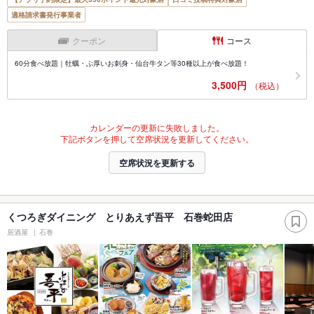
適格請求書発行事業者
クーポン
コース
60分食べ放題｜牡蠣・ぶ厚いお刺身・仙台牛タン等30種以上が食べ放題！
3,500円
（税込）
カレンダーの更新に失敗しました。
下記ボタンを押して空席状況を更新してください。
空席状況を更新する
くつろぎダイニング とりあえず吾平 石巻蛇田店
居酒屋
石巻