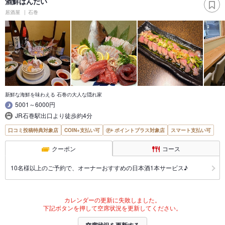
酒鮮ばんだい
居酒屋
石巻
新鮮な海鮮を味わえる 石巻の大人な隠れ家
5001～6000円
JR石巻駅出口より徒歩約4分
口コミ投稿特典対象店
COIN+支払い可
ポイントプラス対象店
スマート支払い可
クーポン
コース
10名様以上のご予約で、オーナーおすすめの日本酒1本サービス♪
カレンダーの更新に失敗しました。
下記ボタンを押して空席状況を更新してください。