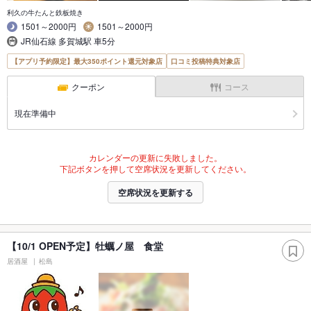
利久の牛たんと鉄板焼き
1501～2000円
1501～2000円
JR仙石線 多賀城駅 車5分
【アプリ予約限定】最大350ポイント還元対象店
口コミ投稿特典対象店
クーポン
コース
現在準備中
カレンダーの更新に失敗しました。
下記ボタンを押して空席状況を更新してください。
空席状況を更新する
【10/1 OPEN予定】牡蠣ノ屋 食堂
居酒屋
松島