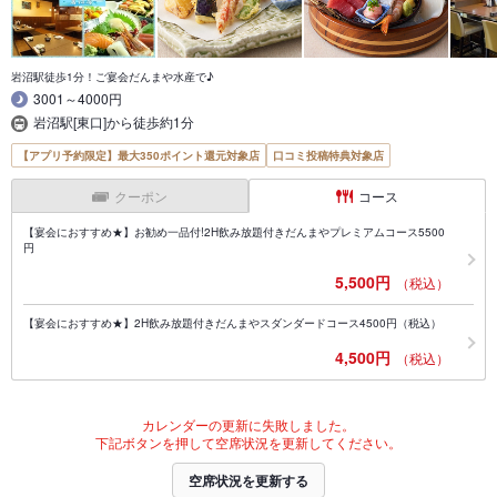
岩沼駅徒歩1分！ご宴会だんまや水産で♪
3001～4000円
岩沼駅[東口]から徒歩約1分
【アプリ予約限定】最大350ポイント還元対象店
口コミ投稿特典対象店
クーポン
コース
【宴会におすすめ★】お勧め一品付!2H飲み放題付きだんまやプレミアムコース5500
円
5,500円
（税込）
【宴会におすすめ★】2H飲み放題付きだんまやスダンダードコース4500円（税込）
4,500円
（税込）
カレンダーの更新に失敗しました。
下記ボタンを押して空席状況を更新してください。
空席状況を更新する