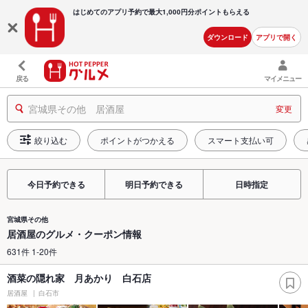
はじめてのアプリ予約で最大
1,000円分ポイントもらえる
ダウンロード
アプリで開く
戻る
マイメニュー
宮城県その他 居酒屋
変更
絞り込む
ポイントがつかえる
スマート支払い可
今日予約できる
明日予約できる
日時指定
宮城県その他
居酒屋のグルメ・クーポン情報
631件 1-20件
酒菜の隠れ家 月あかり 白石店
居酒屋
白石市