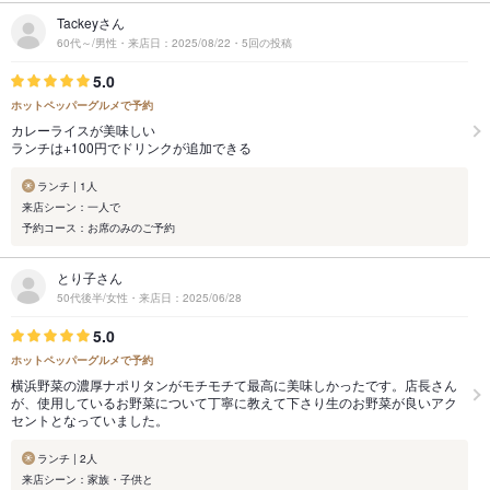
Tackeyさん
60代～/男性・来店日：2025/08/22・5回の投稿
5.0
ホットペッパーグルメで予約
カレーライスが美味しい
ランチは+100円でドリンクが追加できる
ランチ | 1人
来店シーン：一人で
予約コース：お席のみのご予約
とり子さん
50代後半/女性・来店日：2025/06/28
5.0
ホットペッパーグルメで予約
横浜野菜の濃厚ナポリタンがモチモチて最高に美味しかったです。店長さん
が、使用しているお野菜について丁寧に教えて下さり生のお野菜が良いアク
セントとなっていました。
ランチ | 2人
来店シーン：家族・子供と