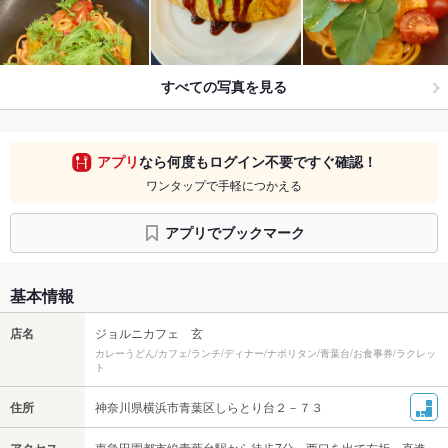
すべての写真を見る
アプリ
なら何度もログイン不要ですぐ確認！
ワンタップで手軽につかえる
アプリでブックマーク
基本情報
店名
ジョルニカフェ 玄
カレーうどん/カフェ/ランチ/ディナー/ナポリタン/青葉台/お食事券/ラクレッ
ト
住所
神奈川県横浜市青葉区しらとり台２－７３
アクセス
東急田園都市線青葉台駅から徒歩7分。西口を出て左折。直進