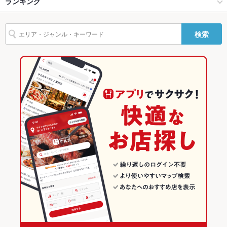
溝の口・たまプラーザ・青葉台 × カフェ
青葉台 × カフェ
田奈駅
ランキング
設備
焼きカレー
青葉台駅 × カフェ・スイーツ
神奈川
藤が丘駅
神奈川のグルメランキング
検索
Wi-Fi
なし
青葉台駅 × カフェ
神奈川 × カフェ・スイーツ
神奈川のカフェ・スイーツランキング
バリアフリ
なし ：あらかじめご了承ください。
ー
神奈川 × カフェ
溝の口・たまプラーザ・青葉台のグルメランキング
駐車場
なし ：近隣にコインパーキングございます。
青葉台のグルメランキング
その他設備
テラス席もございます。天気のよい日はお外でもお召上がりく
ださい。
その他
飲み放題
なし ：単品メニューでお楽しみください。
食べ放題
なし ：単品メニューでお楽しみください。
お子様連れ
お子様連れOK
ウェディン
受け付けておりません。
グパーティ