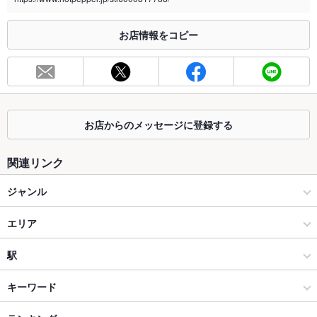
※2020年4月1日～受動喫煙対策に関する法律が施行されています。正しい情報はお店へお問い
合わせください。
お店情報をコピー
お席
総席数
11席(【店内】2名様×2卓、4名様×1卓 【テラス】2名×1卓)
最大宴会収
10人(要予約)
容人数
お店からのメッセージに登録する
個室
なし ：個室はございません
関連リンク
座敷
なし ：座敷はございません
ジャンル
掘りごたつ
なし ：掘りごたつはございません
カフェ・スイーツ
エリア
カウンター
なし ：カウンター席はございません
カフェ
青葉台
駅
ソファー
なし ：ソファー席はございません
溝の口・たまプラーザ・青葉台 × カフェ・スイーツ
青葉台 × カフェ・スイーツ
青葉台駅
キーワード
テラス席
あり ：2名×1卓
貸切
貸切可 ：要予約。お気軽にご相談ください。
うどん
オムライス
カレーライス
カルボナーラ
ジェノベーゼ
デザート