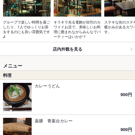
グループで楽しい時間を過ご
キラキラ光る電飾が目印のカ
ステキな街のステ
したり、1人でゆっくりお茶
ワイイお店で、美味しいお料
暖かみがあるカワ
をするのにも良い雰囲気です
理に囲まれながらみんなでパ
す。
♪
ーティーはいかが？
店内外観を見る
メニュー
料理
カレーうどん
900円
薬膳 青葉台カレー
900円