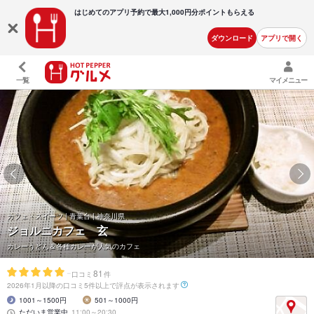
はじめてのアプリ予約で最大
1,000円分ポイントもらえる
ダウンロード
アプリで開く
一覧
マイメニュー
カフェ・スイーツ | 青葉台 | 神奈川県
ジョルニカフェ 玄
カレーうどん＆各種カレーが人気のカフェ
-
81
口コミ
件
2026年1月以降の口コミ5件以上で評点が表示されます
1001～1500円
501～1000円
ただいま営業中
11:00～20:30