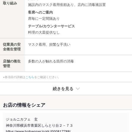
取り組み
施設内のマスク着用依頼あり、店内に消毒液設置
客席へのご案内
席毎に一定間隔あり
テーブル/カウンターサービス
料理の大皿提供なし
従業員の安
マスク着用、頻繁な手洗い
全衛生管理
店舗の衛生
多数の人が触れる箇所の消毒
管理
※各項目の詳細は
こちら
をご確認ください。
続きを見る
たばこ
お店の情報をシェア
禁煙・喫煙
全席禁煙
あらかじめご了承ください。
ジョルニカフェ 玄
神奈川県横浜市青葉区しらとり台２－７３
喫煙専用室
なし
https://www.hotpepper.jp/strJ000817788/