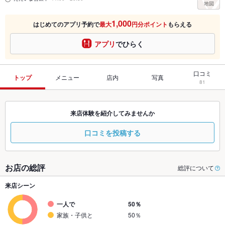
1,000
はじめてのアプリ予約で
最大
円分ポイント
もらえる
アプリ
でひらく
口コミ
トップ
メニュー
店内
写真
81
来店体験を紹介してみませんか
口コミを投稿する
お店の総評
総評について
来店シーン
一人で
50％
家族・子供と
50％