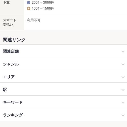
予算
2001～3000円
1001～1500円
スマート
利用不可
支払い
関連リンク
関連店舗
JOYSOUND
ジャンル
カラオケ・パーティ
エリア
カラオケ
盛岡大通
駅
盛岡 × カラオケ・パーティ
盛岡大通 × カラオケ・パーティ
上盛岡駅
キーワード
盛岡 × カラオケ
盛岡大通 × カラオケ
仙北町駅
ランキング
からあげ
お茶漬け
フライドポテト
うどん
焼きそば
パスタ
カルボナーラ
ピザ
マルゲリータ
餃子
チャーハン
パフェ
たこ焼き