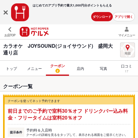
はじめてのアプリ予約で最大
1,000円分ポイントもらえる
ダウンロード
アプリで開く
お店TOP
マイメニュー
カラオケ JOYSOUND(ジョイサウンド) 盛岡大
通り店
クーポン
口コミ
トップ
メニュー
店内
写真
2
17
クーポン一覧
クーポンを使ってネット予約できます
前日までのご予約で室料30％オフ ドリンクバー込み料
金・フリータイムは室料20％オフ
予約時＆入店時
提示条件
クーポンの詳細を見るをタップして、表示される画面をご提示ください。