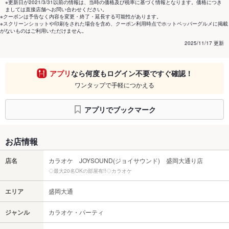
※更新日が2021/3/31以前の情報は、当時の価格及び税率に基づく情報となります。価格につき
ましては直接店舗へお問い合わせください。
※クーポンは予告なく内容を変更・終了・延長する可能性があります。
※スクリーンショットや印刷をされた場合を含め、クーポン利用時点でホットペッパーグルメに掲載
がないものはご利用いただけません。
2025/11/17 更新
アプリ
なら何度もログイン不要ですぐ確認！
ワンタップで手軽につかえる
アプリでブックマーク
お店情報
店名
カラオケ JOYSOUND(ジョイサウンド) 盛岡大通り店
◇最大20名OKの部屋有!!◇カラオケ
エリア
盛岡大通
ジャンル
カラオケ・パーティ