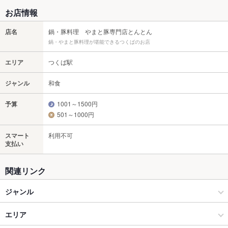
お店情報
店名
鍋・豚料理 やまと豚専門店とんとん
鍋・やまと豚料理が堪能できるつくばのお店
エリア
つくば駅
ジャンル
和食
予算
1001～1500円
501～1000円
スマート
利用不可
支払い
関連リンク
ジャンル
和食
エリア