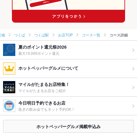
つくば駅の和食ランキング
つくば駅の鍋ランキング
茨城
つくば
つくば駅
お店TOP
コース一覧
コース詳細
夏のポイント還元祭2026
最大15,000ポイント還元
ホットペッパーグルメについて
マイルがたまるお店特集！
マイルがたまるお店をご紹介
今日明日予約できるお店
急ぎの飲み会でもネット予約OK！
ホットペッパーグルメ掲載申込み