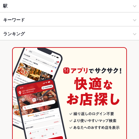
鍋
つくば駅
駅
つくば × 和食
つくば駅 × 和食
つくば駅
キーワード
つくば × 鍋
つくば駅 × 鍋
土浦駅
ランキング
からあげ
エビ料理
フライドポテト
チョリソー
しゃぶしゃぶ
とんかつ
カツ丼
ステーキ
麻婆豆腐
火鍋
デザート
ベーコンステーキ
薬膳鍋
つくば駅 × 和食
茨城
ひたち野うしく駅
茨城のグルメランキング
つくば駅 × 鍋
茨城 × 和食
茨城の和食ランキング
茨城 × 鍋
茨城の鍋ランキング
つくばのグルメランキング
つくばの和食ランキング
つくばの鍋ランキング
つくば駅のグルメランキング