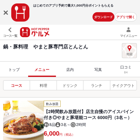
はじめてのアプリ予約で最大
1,000円分ポイントもらえる
ダウンロード
アプリで開く
コース一覧
マイメニュー
鍋・豚料理 やまと豚専門店とんとん
口コミ
トップ
メニュー
店内
写真
84
コース
料理
ドリンク
ランチ
テイクアウト
飲み放題
【2時間飲み放題付】店主自慢のアイスバイン
付き◎やまと豚堪能コース 6000円（3名～）
8品
3名～
2時間
6,000
円（税込）