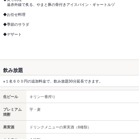
遠赤外線で炙る、やまと豚の骨付きアイスバイン・ギャートルヅ
◆お任せ料理
◆季節のサラダ
◆デザート
飲み放題
※１名６００円の追加料金で、飲み放題30分延長できます。
生ビール
キリン一番搾り
プレミアム
芋・麦
焼酎
果実酒
ドリンクメニューの果実酒（8種類）