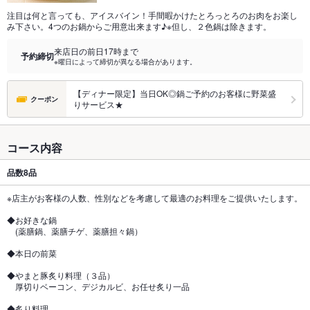
注目は何と言っても、アイスバイン！手間暇かけたとろっとろのお肉をお楽し
み下さい。4つのお鍋からご用意出来ます♪※但し、２色鍋は除きます。
来店日の前日17時まで
予約締切
※曜日によって締切が異なる場合があります。
【ディナー限定】当日OK◎鍋ご予約のお客様に野菜盛
クーポン
りサービス★
コース内容
品数
8品
※店主がお客様の人数、性別などを考慮して最適のお料理をご提供いたします。
◆お好きな鍋
(薬膳鍋、薬膳チゲ、薬膳担々鍋）
◆本日の前菜
◆やまと豚炙り料理（３品）
厚切りベーコン、デジカルビ、お任せ炙り一品
◆炙り料理