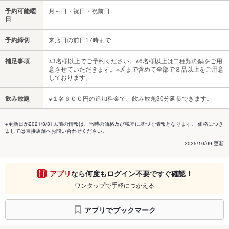
予約可能曜
月～日・祝日・祝前日
日
予約締切
来店日の前日17時まで
補足事項
※3名様以上でご予約ください。※6名様以上は二種類の鍋をご用
意させていただきます。※〆まで含めて全部で８品以上をご用意
しております。
飲み放題
※１名６００円の追加料金で、飲み放題30分延長できます。
※更新日が2021/3/31以前の情報は、当時の価格及び税率に基づく情報となります。 価格につき
ましては直接店舗へお問い合わせください。
2025/10/09 更新
アプリ
なら何度もログイン不要ですぐ確認！
ワンタップで手軽につかえる
アプリでブックマーク