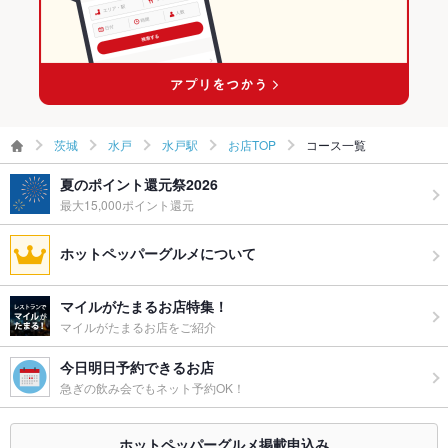
水戸駅 × 韓国料理
茨城 × 韓国料理全般
水戸駅 × 韓国料理全般
茨城
水戸
水戸駅
お店TOP
コース一覧
夏のポイント還元祭2026
最大15,000ポイント還元
ホットペッパーグルメについて
マイルがたまるお店特集！
マイルがたまるお店をご紹介
今日明日予約できるお店
急ぎの飲み会でもネット予約OK！
ホットペッパーグルメ掲載申込み