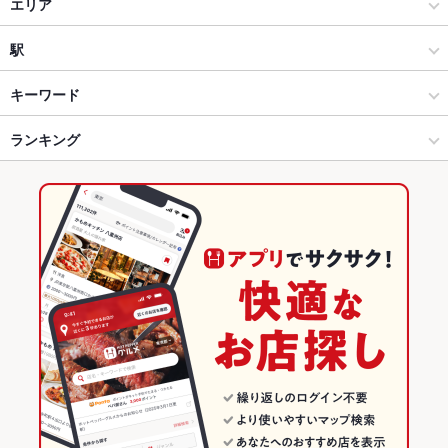
焼肉・ホルモン
エリア
焼肉
水戸駅
駅
水戸 × 焼肉・ホルモン
水戸駅 × 焼肉・ホルモン
偕楽園駅
キーワード
水戸 × 焼肉
水戸駅 × 焼肉
常陸青柳駅
ランキング
手羽先
からあげ
モツ煮込み
フライドポテト
レバー
餃子
ビビンバ
サムゲタン
冷麺
ケジャン
揚げ餃子
カルビラーメン
水戸駅 × 焼肉・ホルモン
水戸駅 × 韓国料理
水戸駅
茨城のグルメランキング
水戸駅 × 焼肉
水戸駅 × 韓国料理全般
茨城の焼肉・ホルモンランキング
韓国料理
茨城
水戸のグルメランキング
韓国料理全般
茨城 × 焼肉・ホルモン
水戸の焼肉・ホルモンランキング
水戸 × 韓国料理
茨城 × 焼肉
水戸駅のグルメランキング
水戸 × 韓国料理全般
茨城 × 韓国料理
水戸駅の焼肉・ホルモンランキング