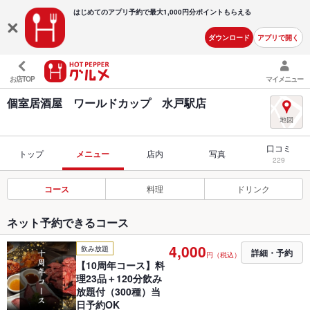
はじめてのアプリ予約で最大
1,000円分ポイントもらえる
ダウンロード
アプリで開く
お店TOP
マイメニュー
個室居酒屋 ワールドカップ 水戸駅店
口コミ
トップ
メニュー
店内
写真
229
コース
料理
ドリンク
ネット予約できるコース
4,000
飲み放題
詳細・予約
円（税込）
【10周年コース】料
理23品＋120分飲み
放題付（300種）当
日予約OK