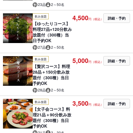
23品
2～50名
4,500
飲み放題
詳細・予約
円（税込）
【ゆったりコース】
料理27品+120分飲み
放題付（300種）当
日予約OK
27品
2～50名
5,000
飲み放題
詳細・予約
円（税込）
【贅沢コース】料理
28品＋150分飲み放
題付（300種）当日
予約OK
28品
2～50名
3,500
飲み放題
詳細・予約
円（税込）
【女子会コース】料
理21品＋90分飲み放
題付（300種）当日
予約OK
21品
3～30名