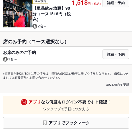
1,518
飲み放題
詳細・予約
円（税込）
【単品飲み放題】90
分コース1518円（税
込）
2名～
席のみ予約（コース選択なし）
お席のみのご予約
詳細・予約
1名～
※更新日が2021/3/31以前の情報は、当時の価格及び税率に基づく情報となります。 価格につき
ましては直接店舗へお問い合わせください。
2026/06/16 更新
アプリ
なら何度もログイン不要ですぐ確認！
ワンタップで手軽につかえる
アプリでブックマーク