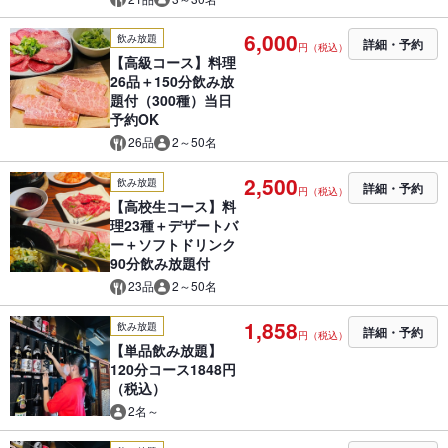
6,000
飲み放題
詳細・予約
円（税込）
【高級コース】料理
26品＋150分飲み放
題付（300種）当日
予約OK
26品
2～50名
2,500
飲み放題
詳細・予約
円（税込）
【高校生コース】料
理23種＋デザートバ
ー＋ソフトドリンク
90分飲み放題付
23品
2～50名
1,858
飲み放題
詳細・予約
円（税込）
【単品飲み放題】
120分コース1848円
（税込）
2名～