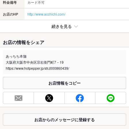
料金備考
カード不可
お店のHP
http://www.acchichi.com/
続きを見る
たばこ
お店の情報をシェア
禁煙・喫煙
全席禁煙
あっちち本舗
喫煙専用室
なし
大阪府大阪市中央区宗右衛門町7－19
https://www.hotpepper.jp/strJ000860439/
※2020年4月1日～受動喫煙対策に関する法律が施行されています。正しい情報はお店へお問い
合わせください。
お店情報をコピー
お席
総席数
34席(カウンター12席、テーブル22席)
最大宴会収
34人
容人数
お店からのメッセージに登録する
個室
なし