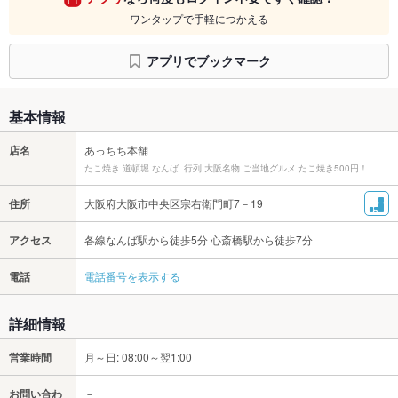
ワンタップで手軽につかえる
アプリでブックマーク
基本情報
店名
あっちち本舗
たこ焼き 道頓堀 なんば 行列 大阪名物 ご当地グルメ たこ焼き500円！
住所
大阪府大阪市中央区宗右衛門町7－19
アクセス
各線なんば駅から徒歩5分 心斎橋駅から徒歩7分
電話
電話番号を表示する
詳細情報
営業時間
月～日: 08:00～翌1:00
お問い合わ
－