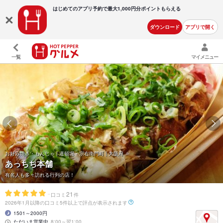
はじめてのアプリ予約で最大
1,000円分ポイントもらえる
ダウンロード
アプリで開く
一覧
マイメニュー
お好み焼き・もんじゃ | 道頓堀・宗右衛門町 | 大阪府
あっちち本舗
有名人も多々訪れる行列の店！
-
21
口コミ
件
2026年1月以降の口コミ5件以上で評点が表示されます
1501～2000円
ただいま営業中
8:00～翌1:00