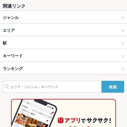
座敷
なし
関連リンク
掘りごたつ
なし
ジャンル
カウンター
なし
お好み焼き・もんじゃ
エリア
ソファー
なし
粉もの全般
道頓堀・宗右衛門町
駅
テラス席
なし
心斎橋・なんば・南船場・堀江 × お好み焼き・もんじゃ
道頓堀・宗右衛門町 × お好み焼き・もんじゃ
心斎橋駅
キーワード
貸切
貸切不可
心斎橋・なんば・南船場・堀江 × 粉もの全般
道頓堀・宗右衛門町 × 粉もの全般
なんば駅
ランキング
たこ焼き
夜景がきれ
あり
いなお席
なんば駅 × お好み焼き・もんじゃ
大阪
難波駅
大阪のグルメランキング
検索
設備
なんば駅 × 粉もの全般
大阪 × お好み焼き・もんじゃ
大阪のお好み焼き・もんじゃランキング
Wi-Fi
なし
大阪 × 粉もの全般
大阪の粉もの全般ランキング
バリアフリ
なし
ー
心斎橋・なんば・南船場・堀江のグルメランキング
駐車場
なし ：近隣にコインパーキング有り