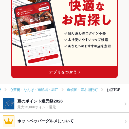
心斎橋・なんば・南船場・堀江のお好み焼き・もんじゃランキン
グ
TV・プロジ
あり
ェクタ
心斎橋・なんば・南船場・堀江の粉もの全般ランキング
英語メニュ
あり
ー
道頓堀・宗右衛門町のグルメランキング
その他設備
オープンテラス有り
道頓堀・宗右衛門町のお好み焼き・もんじゃランキング
その他
飲み放題
なし
食べ放題
なし
お子様連れ
お子様連れ歓迎
阪
心斎橋・なんば・南船場・堀江
道頓堀・宗右衛門町
お店TOP
ウェディン
－
夏のポイント還元祭2026
グパーティ
最大15,000ポイント還元
ー二次会
ホットペッパーグルメについて
備考
－