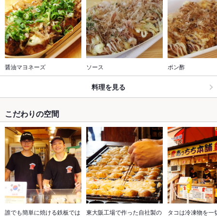
醤油マヨネーズ
ソース
ポン酢
料理を見る
こだわりの空間
誰でも簡単に焼ける鉄板では
東大阪工場で作った自社製の
タコは冷凍物を一