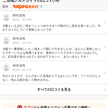
ご当地グルメガイドの口コミ(19)
提供 ：
50代/女性
来店日：2017/09
大阪といえばたこ焼き！しょうゆマヨネーズ味のたこ焼きを食べました。中
がトロトロしていて美味しかったです。
20代/女性
来店日：2017/09
大阪で一番美味しいたこ焼きって聞いて行きましたが、ほんとに美味しかっ
たです！いろんな味選べますが、基本のソースマヨネーズがいちばんでし
た。紅生姜が添えられているのがアクセント。またいきたいです～
40代/女性
来店日：2017/03
中がトロトロで、だしのきいた生地がとてもおいしいです。ソースだけじゃ
なく、色んな味があって飽きません。
すべての口コミを見る
アプリ
なら何度もログイン不要ですぐ確認！