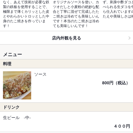
なく、あえて技術が必要な鉄
オリジナルソースを使い、カ
ず、刺身や酢ダコ
製の鉄板を使用することで、
ツオだしと小麦粉の絶妙な配
べられる生ダコを
極限まで薄くカリッとした皮
合と丁寧に混ぜて完成したた
ら仕入れています
とやわらかいトロッとした中
こ焼きは冷めても美味しいん
たえや美味しさは
身のたこ焼きを作っていま
です！本当のたこ焼きは冷め
す！
ても美味しいんです！
店内外観を見る
メニュー
料理
ソース
800円（税込）
ドリンク
生ビール ‐中‐
４００円