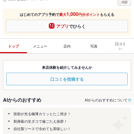
1,000
はじめてのアプリ予約で
最大
円分ポイント
もらえる
アプリ
でひらく
口コミ
トップ
メニュー
店内
写真
21
来店体験を紹介してみませんか
口コミを投稿する
AIからのおすすめ
AIからのおすすめについて
技術が光る極薄カリッとたこ焼き！
刺身級の生ダコで歯ごたえ抜群！
自社製ソースで冷めても美味しい！