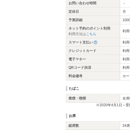
お問い合わせ時間
－
定休日
月
予算詳細
100
ネット予約のポイント利用
利用
利用方法は
こちら
スマート支払い
利用
クレジットカード
利用
電子マネー
利用
QRコード決済
利用
料金備考
カー
たばこ
禁煙・喫煙
全席
※2020年4月1日
お席
総席数
34席