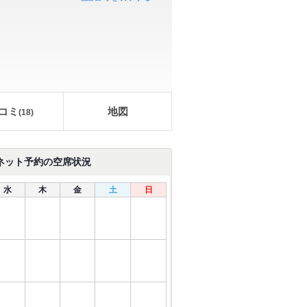
コミ
地図
(
18
)
ネット予約の空席状況
水
木
金
土
日