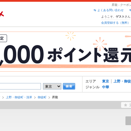
昇龍 - クー
よくある問い合わせ
ようこそ、
さん
ゲスト
会員登録する（無料）
エリア
東京
上野・御徒
ジャンル
中華
京
上野・御徒町・浅草
御徒町
昇龍