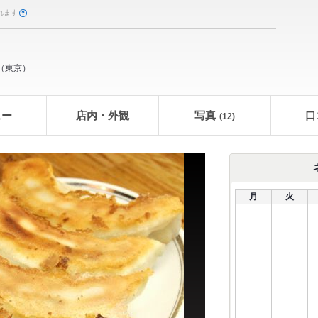
れます
（
東京
）
ュー
店内・外観
写真
口
(12)
月
火