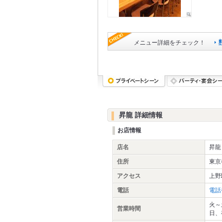
メニュー詳細をチェック！
昇龍 詳細情報
お店情報
店名
昇龍
住所
東京
アクセス
上野
電話
電話
火～土
営業時間
日、祝