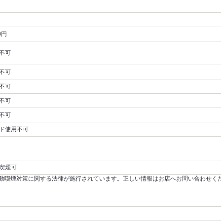
0円
不可
不可
不可
不可
不可
ド使用不可
喫煙可
～受動喫煙対策に関する法律が施行されています。正しい情報はお店へお問い合わせく