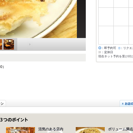
◎
：即予約可
□
：リクエ
休
：定休日
現在ネット予約を受け付
00）
活気のある店内
ボリューム満点