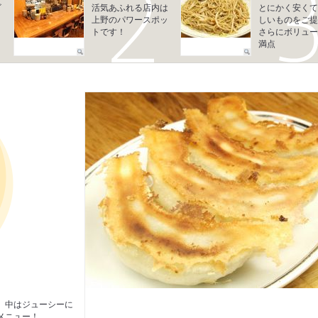
ビ
活気あふれる店内は
とにかく安くて
上野のパワースポッ
しいものをご提
トです！
さらにボリュー
満点
、中はジューシーに
メニュー！