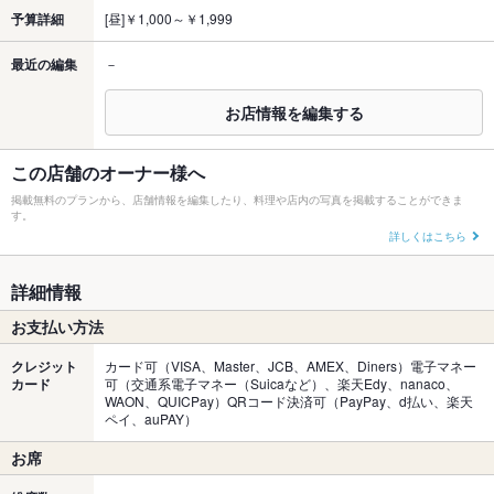
予算詳細
[昼]￥1,000～￥1,999
最近の編集
－
お店情報を編集する
この店舗のオーナー様へ
掲載無料のプランから、店舗情報を編集したり、料理や店内の写真を掲載することができま
す。
詳しくはこちら
詳細情報
お支払い方法
クレジット
カード可（VISA、Master、JCB、AMEX、Diners）電子マネー
カード
可（交通系電子マネー（Suicaなど）、楽天Edy、nanaco、
WAON、QUICPay）QRコード決済可（PayPay、d払い、楽天
ペイ、auPAY）
お席