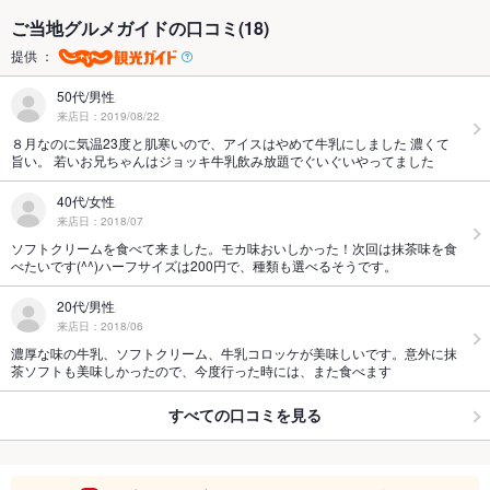
ご当地グルメガイドの口コミ(18)
提供 ：
50代/男性
来店日：2019/08/22
８月なのに気温23度と肌寒いので、アイスはやめて牛乳にしました 濃くて
旨い。 若いお兄ちゃんはジョッキ牛乳飲み放題でぐいぐいやってました
40代/女性
来店日：2018/07
ソフトクリームを食べて来ました。モカ味おいしかった！次回は抹茶味を食
べたいです(^^)ハーフサイズは200円で、種類も選べるそうです。
20代/男性
来店日：2018/06
濃厚な味の牛乳、ソフトクリーム、牛乳コロッケが美味しいです。意外に抹
茶ソフトも美味しかったので、今度行った時には、また食べます
すべての口コミを見る