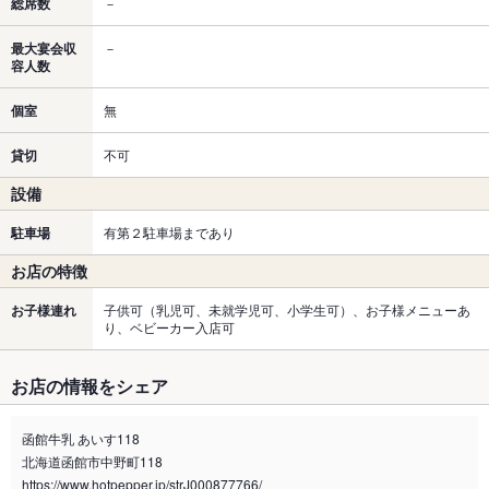
総席数
－
最大宴会収
－
容人数
個室
無
貸切
不可
設備
駐車場
有第２駐車場まであり
お店の特徴
お子様連れ
子供可（乳児可、未就学児可、小学生可）、お子様メニューあ
り、ベビーカー入店可
お店の情報をシェア
函館牛乳 あいす118
北海道函館市中野町118
https://www.hotpepper.jp/strJ000877766/