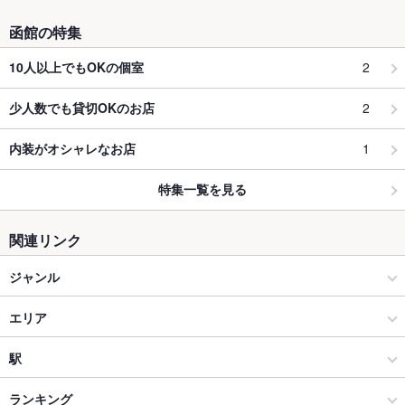
函館の特集
2
10人以上でもOKの個室
2
少人数でも貸切OKのお店
1
内装がオシャレなお店
特集一覧を見る
関連リンク
ジャンル
カフェ・スイーツ
エリア
スイーツ
函館市その他
駅
函館 × カフェ・スイーツ
函館市その他 × カフェ・スイーツ
湯の川駅
ランキング