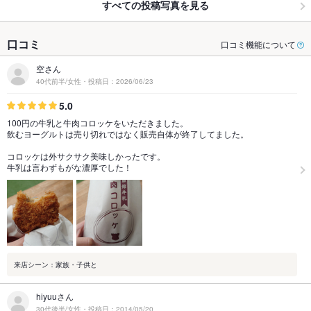
すべての投稿写真を見る
口コミ
口コミ機能について
空さん
40代前半/女性・投稿日：2026/06/23
5.0
100円の牛乳と牛肉コロッケをいただきました。
飲むヨーグルトは売り切れではなく販売自体が終了してました。
コロッケは外サクサク美味しかったです。
牛乳は言わずもがな濃厚でした！
来店シーン：家族・子供と
hiyuuさん
30代後半/女性・投稿日：2014/05/20