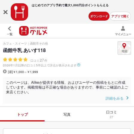
はじめてのアプリ予約で最大
1,000円分ポイントもらえる
ダウンロード
アプリで開く
一覧
マイメニュー
カフェ・スイーツ｜函館市その他
函館牛乳 あいす118
-
27
口コミ
件
2026年1月以降の口コミ5件以上で評点が表示されます
[昼]￥1,000～￥1,999
このページは、Alikeが提供する情報、およびユーザーの投稿をもとに作成
しています。掲載情報は不正確な場合がありますので、事前にご確認の上ご
来店ください。
詳細をみる
口コミ
トップ
写真
27