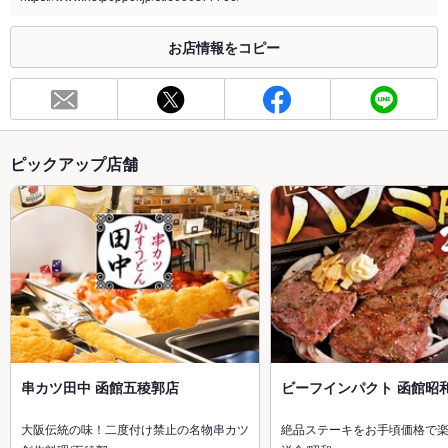
お店情報をコピー
ピックアップ店舗
串カツ田中 函館五稜郭店
ビーフインパクト 函館昭
大阪伝統の味！二度付け禁止の名物串カツ
絶品ステーキをお手頃価格で