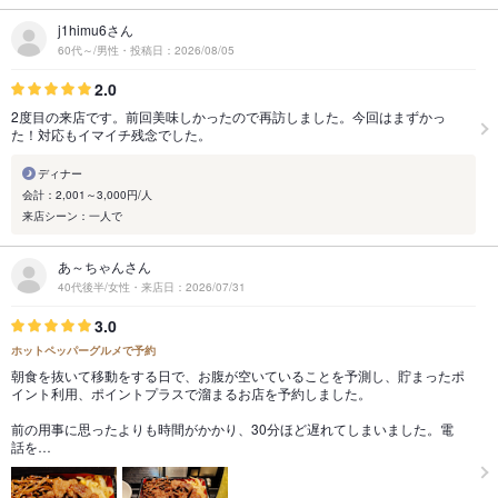
j1himu6さん
60代～/男性・投稿日：2026/08/05
2.0
2度目の来店です。前回美味しかったので再訪しました。今回はまずかっ
た！対応もイマイチ残念でした。
ディナー
会計：2,001～3,000円/人
来店シーン：一人で
あ～ちゃんさん
40代後半/女性・来店日：2026/07/31
3.0
ホットペッパーグルメで予約
朝食を抜いて移動をする日で、お腹が空いていることを予測し、貯まったポ
イント利用、ポイントプラスで溜まるお店を予約しました。
前の用事に思ったよりも時間がかかり、30分ほど遅れてしまいました。電
話を…