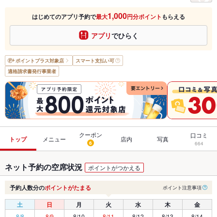
1,000
はじめてのアプリ予約で
最大
円分ポイント
もらえる
アプリ
でひらく
ポイントプラス
対象店
スマート支払い可
適格請求書発行事業者
クーポン
口コミ
トップ
メニュー
店内
写真
6
664
ネット予約の空席状況
ポイントがつかえる
予約人数分の
ポイントがたまる
ポイント注意事項
土
日
月
火
水
木
金
8/8
8/9
8/10
8/11
8/12
8/13
8/14