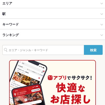
焼肉食べ放題飲み放題 焼肉ダイニング ちからや 横浜鶴屋町
焼肉・ホルモン
エリア
店
設備
焼肉
名古屋駅
駅
焼肉食べ放題飲み放題 完全個室 名駅de 焼肉DOURAKU（どうら
Wi-Fi
なし
く）名駅店
ホルモン
名古屋駅 × 焼肉・ホルモン
近鉄名古屋駅
キーワード
バリアフリ
なし ：当店にご用意ありませんが大きな段差はございません。
ー
ご不便な場合は係員がお手伝いさせていただきます
名古屋（名古屋駅/西区/中村区） × 焼肉・ホルモン
名古屋駅 × 焼肉
名古屋駅
ランキング
にんにく料理
ウインナー
すき焼き
レバー
ステーキ
牛タン
駐車場
なし ：名駅という土地柄の為専用駐車場のご用意はございませ
ビビンバ
石焼きビビンバ
冷麺
デザート
ん。お近くのパーキングをご利用ください。名駅・駅近
名古屋（名古屋駅/西区/中村区） × 焼肉
名古屋駅 × ホルモン
名鉄名古屋駅
愛知のグルメランキング
検索
その他設備
－
名古屋（名古屋駅/西区/中村区） × ホルモン
愛知
愛知の焼肉・ホルモンランキング
その他
名古屋駅 × 焼肉・ホルモン
愛知 × 焼肉・ホルモン
名古屋（名古屋駅/西区/中村区）のグルメランキング
飲み放題
あり ：100種類以上の飲み放題ございます♪飲み放題単品2100
円(3H)からご用意。ご宴会承ります。
名古屋駅 × 焼肉
愛知 × 焼肉
名古屋（名古屋駅/西区/中村区）の焼肉・ホルモンランキング
食べ放題
あり ：焼肉食べ放題
名古屋駅 × ホルモン
愛知 × ホルモン
名古屋駅のグルメランキング
お酒
カクテル充実、焼酎充実、日本酒充実、ワイン充実
名古屋駅の焼肉・ホルモンランキング
お子様連れ
お子様連れ歓迎 ：混み合う為、早めの時間帯でしたらお子様連