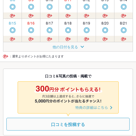
◎
◎
◎
◎
◎
◎
◎
8/15
8/16
8/17
8/18
8/19
8/20
8/21
◎
◎
◎
◎
◎
◎
◎
8/22
8/23
8/24
8/25
8/26
8/27
8/28
他の日付を見る
◎
◎
◎
◎
◎
◎
◎
：通常よりポイントがお得にたまります
8/29
8/30
8/31
9/1
9/2
9/3
9/4
口コミ&写真の投稿・掲載で
◎
◎
◎
◎
◎
◎
◎
9/5
9/6
9/7
9/8
9/9
9/10
9/11
◎
◎
◎
◎
◎
◎
◎
口コミを投稿する