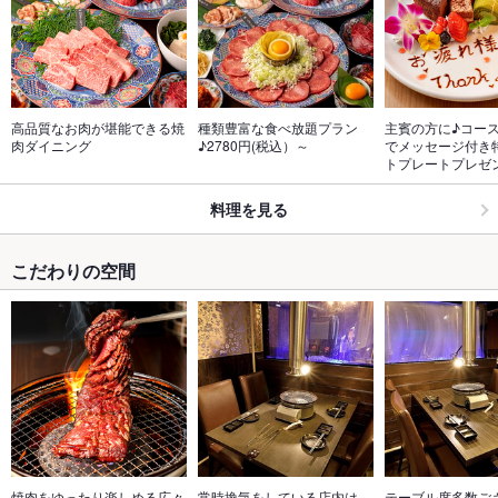
高品質なお肉が堪能できる焼
種類豊富な食べ放題プラン
主賓の方に♪コー
肉ダイニング
♪2780円(税込）～
でメッセージ付き
トプレートプレゼ
料理を見る
こだわりの空間
焼肉をゆったり楽しめる広々
常時換気をしている店内は、
テーブル席多数ご