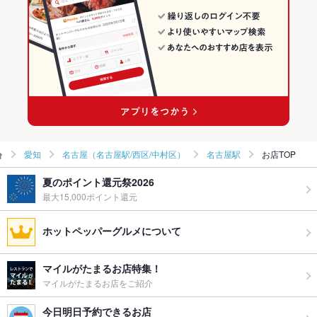
れOKです。完全個室やソファー席もご用意していますのでご安
心♪
ウェディン
お気軽にご相談ください。
グパーティ
ー二次会
お祝い・サ
可
プライズ対
応
備考
焼肉食べ放題1980円～3980円＋500でソフトドリンク飲み放題
愛知
名古屋（名古屋駅/西区/中村区）
名古屋駅
お店TOP
＋1000円でアルコール飲み放題（生ビール付き）
夏のポイント還元祭2026
最大15,000ポイント還元
ホットペッパーグルメについて
マイルがたまるお店特集！
マイルがたまるお店をご紹介
今日明日予約できるお店