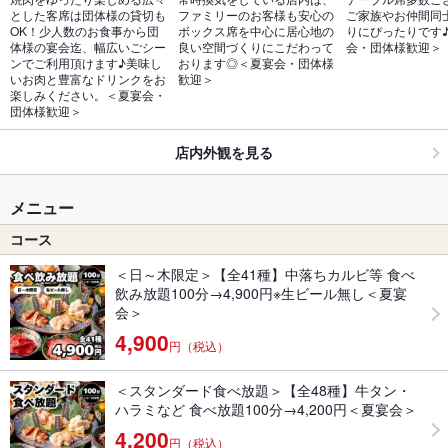
とした客席は団体様の貸切も
ファミリーのお客様も安心の
ご家族やお仲間同
OK！少人数のお食事から団
ボックス席を中心に居心地の
りにぴったりです
体様の宴会迄、幅広いごシー
良い空間づくりにこだわって
会・団体様歓迎＞
ンでご利用頂けます♪美味し
おります◎＜夏宴会・団体様
いお肉と豊富なドリンクをお
歓迎＞
楽しみください。＜夏宴会・
団体様歓迎＞
店内外観を見る
メニュー
コース
＜日～木限定＞【全41種】中落ちカルビ等 食べ
飲み放題100分→4,900円※生ビール無し＜夏宴
会＞
4,900
円（税込）
＜スタンダード食べ放題＞【全48種】牛タン・
ハラミなど 食べ放題100分→4,200円＜夏宴会＞
4,200
円（税込）