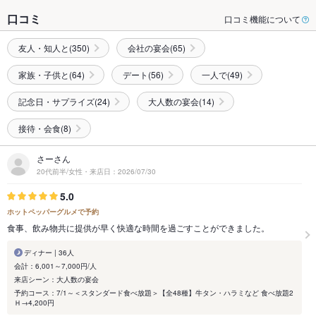
口コミ
口コミ機能について
友人・知人と(350)
会社の宴会(65)
家族・子供と(64)
デート(56)
一人で(49)
記念日・サプライズ(24)
大人数の宴会(14)
接待・会食(8)
さーさん
20代前半/女性・来店日：2026/07/30
5.0
ホットペッパーグルメで予約
食事、飲み物共に提供が早く快適な時間を過ごすことができました。
ディナー | 36人
会計：6,001～7,000円/人
来店シーン：大人数の宴会
予約コース：7/1～＜スタンダード食べ放題＞【全48種】牛タン・ハラミなど 食べ放題2
Ｈ→4,200円