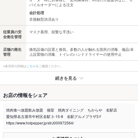
バイルオーダーによる注文
会計処理
非接触型決済あり
従業員の安
マスク着用、頻繁な手洗い
全衛生管理
店舗の衛生
換気設備の設置と換気、多数の人が触れる箇所の消毒、備品/卓
管理
上設置物の消毒、トイレのハンドドライヤーの使用中止
※各項目の詳細は
こちら
をご確認ください。
続きを見る
たばこ
お店の情報をシェア
禁煙・喫煙
全席禁煙
焼肉食べ放題飲み放題 個室 焼肉ダイニング ちからや 名駅店
喫煙専用室
なし
愛知県名古屋市中村区名駅３-15-8 名駅グルメプラザ3Ｆ
https://www.hotpepper.jp/strJ000972564/
※2020年4月1日～受動喫煙対策に関する法律が施行されています。正しい情報はお店へお問い
合わせください。