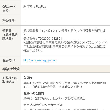
QRコード
利用可 ：PayPay
決済
料金備考
－
領収書
適格請求書（インボイス）の要件を満たした領収書を発行しま
（適格簡易
す。
請求書）
登録番号：T2020001082851
※適格請求書発行事業者の最新の登録状態については、インボイ
ス制度適格請求書発行事業者公表サイトを確認するか店舗にご
確認ください。
お店のHP
http://tomoru-nagoya.com
感染症対策
お客様への
入店時
取り組み
体調不良の方への自粛呼びかけあり、施設内のマスク着用依頼
あり、店内に消毒液設置、混雑時入店お断り
客席へのご案内
席毎に一定間隔あり、他グループとの相席禁止
テーブル/カウンターサービス
オーダー時にお客様と一定間隔保持、料理の大皿提供なし、モ