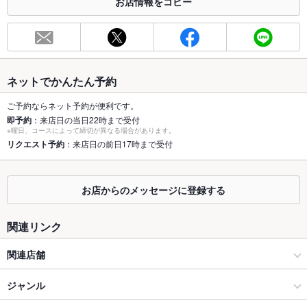
お店情報をコピー
お席
総席数
88席(個室は2～60名様までOK！)
最大宴会収
70人(60名様より貸切可能！名駅で宴会 女子会 合コン 誕生日
容人数
は是非☆)
ネットでかんたん予約
個室
あり ：シーンにあった個室を多数ご用意しております。個室宴
会ご相談ください。
ご予約ならネット予約が便利です。
即予約
：来店日の当日22時まで受付
※曜日、コースによって締切が異なる場合があります。
座敷
なし ：ゆったり寛げる個室を多数ご用意！シーンに合わせてご
リクエスト予約
：来店日の前日17時まで受付
案内いたします♪名古屋駅近くの個室居酒屋ならぜひ♪
掘りごたつ
なし ：10名様～最大60名様迄ＯＫ！名駅でゆったり掘り炬燵の
お席で個室宴会 女子会 合コン 誕生日 接待に最適♪
お店からのメッセージに登録する
カウンター
なし
関連リンク
ソファー
なし
関連店舗
テラス席
なし
焼肉ダイニング ちからや
ジャンル
貸切
貸切不可 ：最大110名様まで。60名様より承ります。宴会にぴ
ったりな飲放題付きコース内容などお気軽にご相談ください