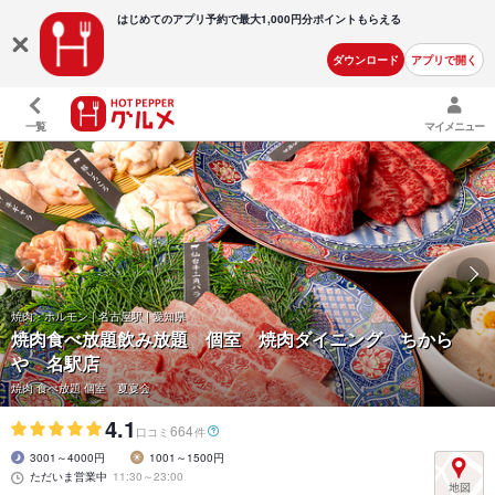
はじめてのアプリ予約で最大
1,000円分ポイントもらえる
ダウンロード
アプリで開く
一覧
マイメニュー
焼肉・ホルモン | 名古屋駅 | 愛知県
焼肉食べ放題飲み放題 個室 焼肉ダイニング ちから
や 名駅店
焼肉 食べ放題 個室 夏宴会
4.1
664
口コミ
件
3001～4000円
1001～1500円
ただいま営業中
11:30～23:00