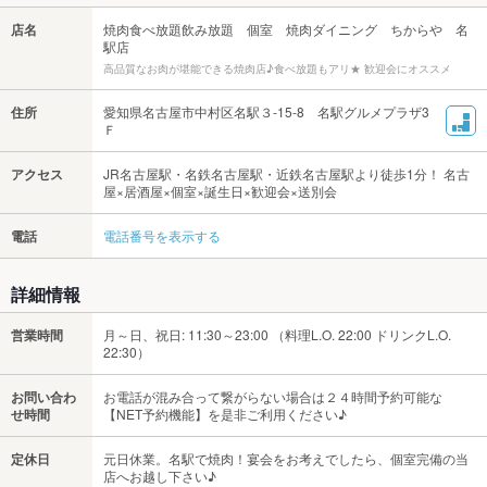
店名
焼肉食べ放題飲み放題 個室 焼肉ダイニング ちからや 名
駅店
高品質なお肉が堪能できる焼肉店♪食べ放題もアリ★ 歓迎会にオススメ
住所
愛知県名古屋市中村区名駅３-15-8 名駅グルメプラザ3
Ｆ
アクセス
JR名古屋駅・名鉄名古屋駅・近鉄名古屋駅より徒歩1分！ 名古
屋×居酒屋×個室×誕生日×歓迎会×送別会
電話
電話番号を表示する
詳細情報
営業時間
月～日、祝日: 11:30～23:00 （料理L.O. 22:00 ドリンクL.O.
22:30）
お問い合わ
お電話が混み合って繋がらない場合は２４時間予約可能な
せ時間
【NET予約機能】を是非ご利用ください♪
定休日
元日休業。名駅で焼肉！宴会をお考えでしたら、個室完備の当
店へお越し下さい♪