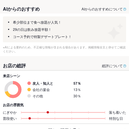
AIからのおすすめ
AIからのおすすめについて
希少部位まで食べ放題が人気！
29の日は飲み放題半額！
コース予約で特製デザートプレート！
※AIによる要約のため、不正確な情報が含まれる場合があります。掲載情報全文と併せてご確認
ください。
お店の総評
総評について
来店シーン
友人・知人と
57％
会社の宴会
13％
その他
30％
お店の雰囲気
にぎやか
落ち着いた
普段使い
特別な日