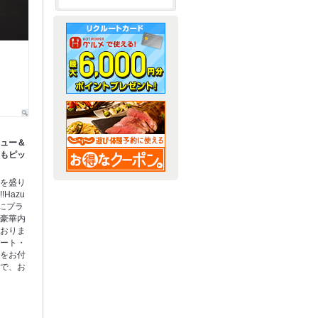
ニュー＆
にもピッ
理を盛り
Hazu
キにプラ
た豪華内
ておりま
デート・
ジをお付
ので、お