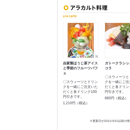
自家製ほうじ茶アイス
ガトークラシッ
と季節のフルーツパフ
コラ
ェ
〇スウィーツと
〇スウィーツとドリン
クを一緒にご注
クを一緒にご注文いた
だくと各ドリンク
だくと各ドリンク100
円引きです。
円引きです。
880円（税込）
1,210円（税込）
※更新日が2021/3/31