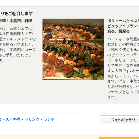
中華！本格四川料理
ボリュームたっぷ
ビュッフェプラン
実は、宮本シェフは、
窓会、懇親会
本格四川料理人！三つ
星ホテルレストランで
パーティーや懇親
腕を振るってました。
歓送迎会や同窓会
夜は、本格四川コース
に幅広く使えるHaz
もご予約いただけま
のビュッフェプラ
す。
は、ボリュームた
りで男性・女性を
ず大人気です♪オ
ルからメイン、パ
まで、洋食・中華
り混ぜた飽きない
ンナップとなって
ます。
コース
料理
ドリンク
ランチ