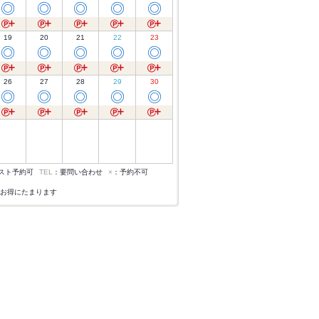
◎
◎
◎
◎
◎
19
20
21
22
23
◎
◎
◎
◎
◎
26
27
28
29
30
◎
◎
◎
◎
◎
スト予約可
TEL
：要問い合わせ
×
：予約不可
お得にたまります