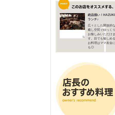
絶品揃い！HAZUKI
ランチ♪
広々とした開放的
癒し空間でゆっく
お愉しみいただけ
す。目でも愉しめ
お料理はママ友会
も◎