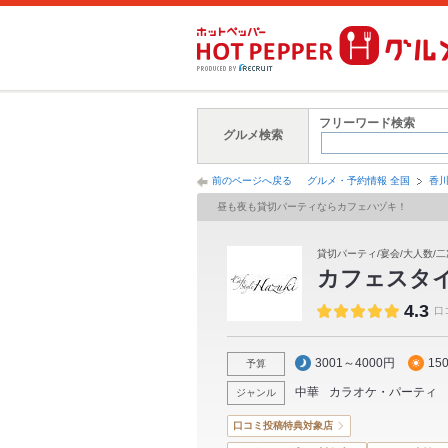
フリーワード検索
グルメ検索
前のページへ戻る
グルメ・予約情報 全国
香
昼も夜も貸切パーティならカフェハヅキ！
貸切パーティ/宴会/大人数/二
カフェスタイル 
4.3
口
3001～4000円
15
予算
中華
カラオケ・パーティ
ジャンル
口コミ投稿特典対象店