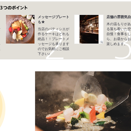
メッセージプレート
店舗の雰囲気自
も★
木の温もりがあ
な
当店のパティシエが
る落ち着いた空
り
作るケーキはどれも
自慢！食事をし
ま
絶品！！プレートメ
ら、お昼からお
る
ッセージも承ります
楽しめます。
に
のでお気軽にご相談
下さい♪