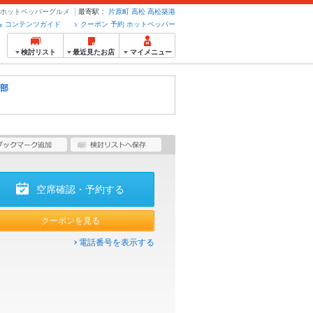
・予約のホットペッパーグルメ
最寄駅：
片原町
高松
高松築港
コンテンツガイド
クーポン 予約 ホットペッパー
検討リスト
最近見たお店
マイメニュー
部
空席確認・予約する
クーポンを見る
電話番号を表示する