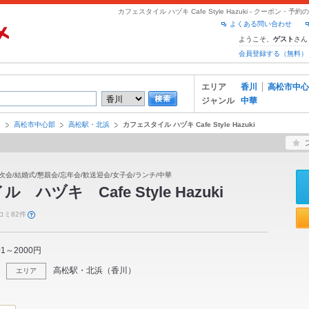
カフェスタイル ハヅキ Cafe Style Hazuki - クーポン
よくある問い合わせ
ようこそ、
さん
ゲスト
会員登録する（無料）
エリア
香川
高松市中心
ジャンル
中華
川
高松市中心部
高松駅・北浜
カフェスタイル ハヅキ Cafe Style Hazuki
次会/結婚式/懇親会/忘年会/歓送迎会/女子会/ランチ/中華
ハヅキ Cafe Style Hazuki
コミ82件
01～2000円
高松駅・北浜
（
香川
）
エリア