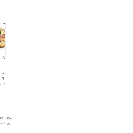
わっ
！夜
ざい
9/12 更新
ください。