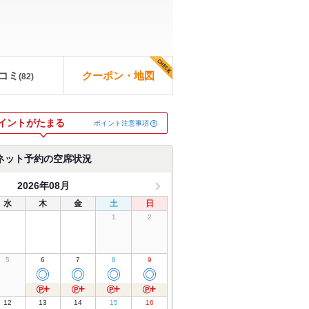
コミ
クーポン・地図
(
82
)
イントがたまる
ポイント注意事項
ネット予約の空席状況
2026年08月
水
木
金
土
日
1
2
5
6
7
8
9
◎
◎
◎
◎
12
13
14
15
16