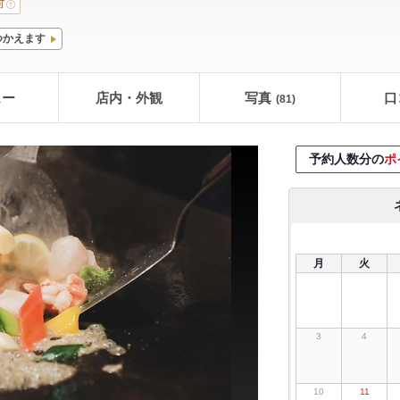
可
つかえます
ュー
店内・外観
写真
口
(81)
予約人数分の
ポ
月
火
3
4
10
11