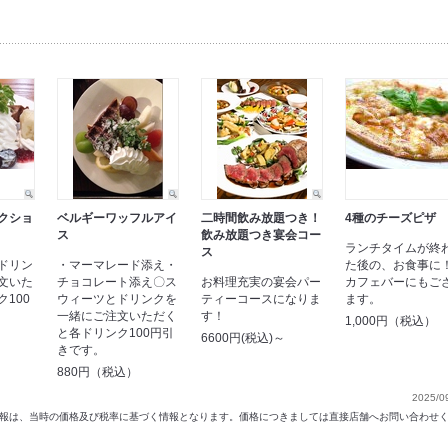
クショ
ベルギーワッフルアイ
二時間飲み放題つき！
4種のチーズピザ
ス
飲み放題つき宴会コー
ランチタイムが終
ス
ドリン
・マーマレード添え・
た後の、お食事に
文いた
チョコレート添え〇ス
お料理充実の宴会パー
カフェバーにもご
100
ウィーツとドリンクを
ティーコースになりま
ます。
一緒にご注文いただく
す！
1,000円（税込）
と各ドリンク100円引
6600円(税込)～
きです。
880円（税込）
2025/0
以前の情報は、当時の価格及び税率に基づく情報となります。価格につきましては直接店舗へお問い合わせ