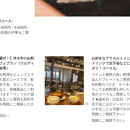
華コース♪
00円・8,800円・
!当店自慢の中華をご賞
題付！】洋＆中のお料
お好きなアラカルトメ
フェプラン（ウエディ
ドリンクで女子会など
会等）
タリ！コースも♪
お料理をビュッフェで
ワインと相性の良い料
人気のコースです。歓
込んだプレートもご用意!!
女子会、カジュアルな
ki自慢のパスタ、ケー
など、各種宴会にご利
スしてお肉料理も付い
けます！ワンフロア貸
容のコースもご用意し
まるごと貸切も対応可
す★誕生日・記念日・
お気軽にご相談くださ
女子会にも◎メッセー
けすることも可能です
気軽にご相談下さい♪
税込)～
気軽にご相談下さい♪