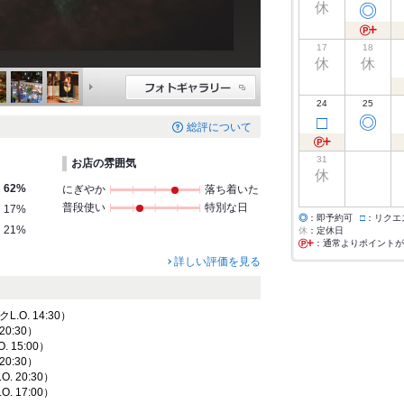
休
◎
17
18
休
休
24
25
□
◎
総評について
31
お店の雰囲気
休
62%
にぎやか
落ち着いた
普段使い
特別な日
17%
◎
：即予約可
□
：リクエ
21%
休
：定休日
：通常よりポイントが
詳しい評価を見る
クL.O. 14:30）
20:30）
. 15:00）
20:30）
O. 20:30）
O. 17:00）