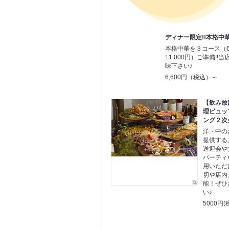
ディナー限定!!本格中
本格中華を３コース（6,6
11,000円）ご準備!
味下さい♪
6,600円（税込）～
【飲み放
理ビュッ
ング２次
洋・中の
提供する
送迎会や
パーティ
用いただ
切や店内
能！ぜひ
い♪
5000円(