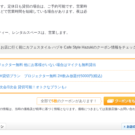
ます。定休日も貸切の場合は、ご予約可能です。営業時
などで営業時間を短縮している場合があります。夜は必
ティー、レンタルスペースは、営業します。
お店に行く前にカフェスタイル ハヅキ Cafe Style Hazukiのクーポン情報をチェッ
ェクター無料 他にお客様がいない場合はマイクも無料貸出
H貸切プラン プロジェクター無料 2H飲み放題付5000円(税込)
2次会/3次会 貸切可能！オトクなプランも♪
全部で
5枚
のクーポンがあります！
31以前の情報は、当時の価格及び税率に基づく情報となります。価格につきましては直接店舗へお問い合