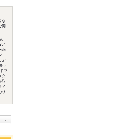
りな
で同
会、
など
uki
ン
っぷ
問わ
ードブ
スタ
を取
ライ
おり