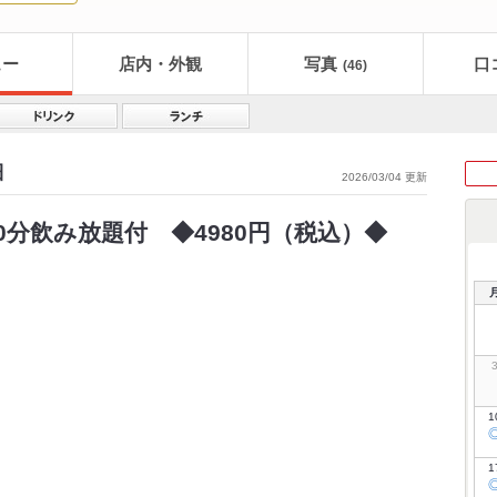
ュー
店内・外観
写真
口
(46)
細
2026/03/04 更新
90分飲み放題付 ◆4980円（税込）◆
1
1