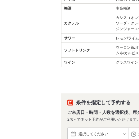
梅酒
南高梅酒
カシス（オレ
カクテル
ソーダ・グレ
ジンジャーエ
サワー
レモン/ライム
ウーロン茶/
ソフトドリンク
ムネ/カルピス
ワイン
グラスワイン
条件を指定して予約する
ご来店日・時間・人数を選択後、席
2名～でネット予約がご利用いただけます
選択してください