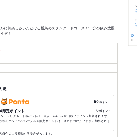
2
3
ルに御楽しみいただける播鳥のスタンダードコース！90分の飲み放題
どうぞ！
◎
：
TEL
）
人数
50
ポイント
0
メ限定ポイント
ポイント
ポイント・リクルートポイントは、来店日から6～10日後にポイント加算されます。
されるホットペッパーグルメ限定ポイントは、来店日の翌月15日頃に加算されま
の条件により変動する場合があります。