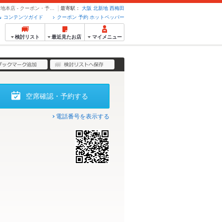
【播鳥Aコース4980】 90分飲み放題付 ◆4980円（税込）◆ | 播鳥 北新地本店 - クーポン・予約のホットペッパーグルメ
最寄駅：
大阪
北新地
西梅田
コンテンツガイド
クーポン 予約 ホットペッパー
検討リスト
最近見たお店
マイメニュー
空席確認・予約する
電話番号を表示する