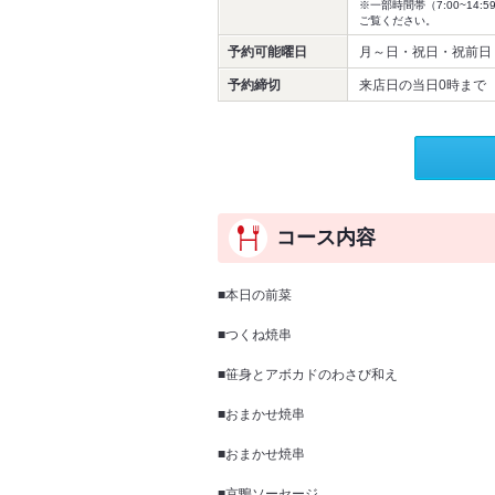
※一部時間帯（7:00~1
ご覧ください。
予約可能曜日
月～日・祝日・祝前日
予約締切
来店日の当日0時まで
コース内容
■本日の前菜
■つくね焼串
■笹身とアボカドのわさび和え
■おまかせ焼串
■おまかせ焼串
■京鴨ソーセージ