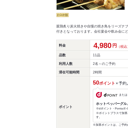
親鶏炙り炭火焼きや自慢の焼き鳥をリーズナブ
付きとなっております。会社宴会や飲み会に
4,980
円
料金
（税込
品数
11品
利用人数
2名～
のご予約
滞在可能時間
2時間
50
ポイント
×
予約
または
ホットペッパーグル
ポイント
※dポイント・Ponta
※ポイントプラスで加算
す。
※加算ポイントは、ご予約