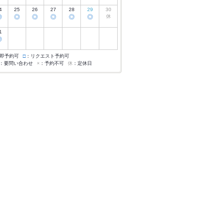
4
25
26
27
28
29
30
◎
◎
◎
◎
◎
◎
休
1
◎
即予約可
□
：リクエスト予約可
：要問い合わせ
×
：予約不可
休
：定休日