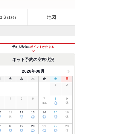
コミ
地図
(
186
)
予約人数分の
ポイントがたまる
ネット予約の空席状況
2026年08月
月
火
水
木
金
土
日
1
2
3
4
5
6
7
8
9
TEL
◎
休
0
11
12
13
14
15
16
◎
休
◎
◎
◎
◎
休
7
18
19
20
21
22
23
◎
◎
◎
◎
◎
◎
休