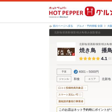
前のページへ戻る
グルメ・予約情報 全国
大
北新地/居酒屋/個室/焼き鳥/飲み放題/宴会
北新地/居酒屋/個室/焼き鳥/
焼き鳥 播
4.1
口
4001～5000円
予算
和食
北新地
ジャンル
エリア
口コミ投稿特典対象店
スマート支払い可
適格請求書発行事業者
このお店はネット予約時にポイントが