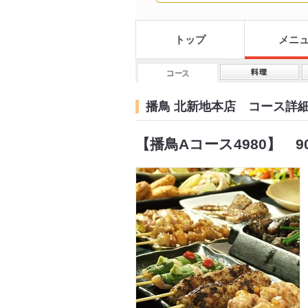
トップ
メニ
播鳥 北新地本店 コース詳
【播鳥Aコース4980】 