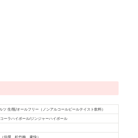
ルツ 生/瓶/オールフリー（ノンアルコールビールテイスト飲料）
/コーラハイボール/ジンジャーハイボール
利（佳撰 松竹梅 豪快）