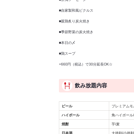
■自家製和風ピクルス
■親鶏炙り炭火焼き
■季節野菜の炭火焼き
■本日の〆
■鶏スープ
+660円（税込）で30分延長OK☆
飲み放題内容
ビール
プレミアムモ
ハイボール
角ハイボール
焼酎
芋/麦
日本酒
大徳利/小徳