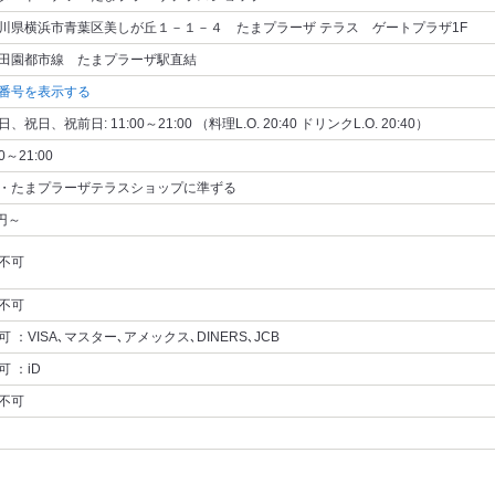
川県横浜市青葉区美しが丘１－１－４ たまプラーザ テラス ゲートプラザ1F
田園都市線 たまプラーザ駅直結
番号を表示する
、祝日、祝前日: 11:00～21:00 （料理L.O. 20:40 ドリンクL.O. 20:40）
00～21:00
・たまプラーザテラスショップに準ずる
5円～
不可
不可
可 ：VISA､マスター､アメックス､DINERS､JCB
可 ：iD
不可