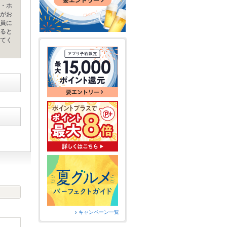
・ホ
がお
員に
ると
てく
キャンペーン一覧