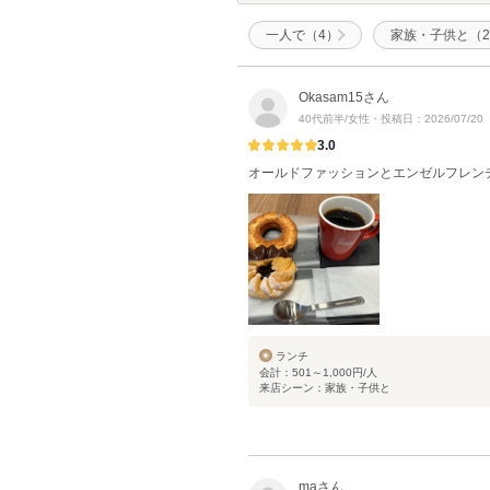
一人で（4）
家族・子供と（
Okasam15さん
40代前半/女性・投稿日：2026/07/20
3.0
オールドファッションとエンゼルフレンチ
ランチ
会計：501～1,000円/人
来店シーン：家族・子供と
maさん