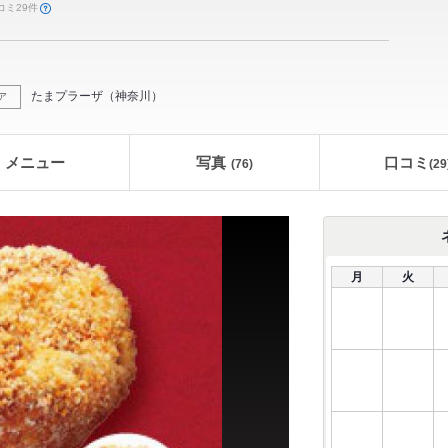
コミ29件
たまプラーザ
（
神奈川
）
ア
メニュー
写真
口コミ
(76)
(
29
月
火