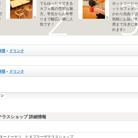
バ
でもゆったりできる
ホットコーヒー
ー
カフェ風の空間も魅
ットカフェオレ
で
力。学生からお年寄
かわり自由！店
が
りまで幅広い層に人
気軽にお願いす
ゃ
気です！
席まで注ぎに来
れます♪
料理
ドリンク
料理
ドリンク
テラスショップ 詳細情報
タードーナツ たまプラーザテラスショップ