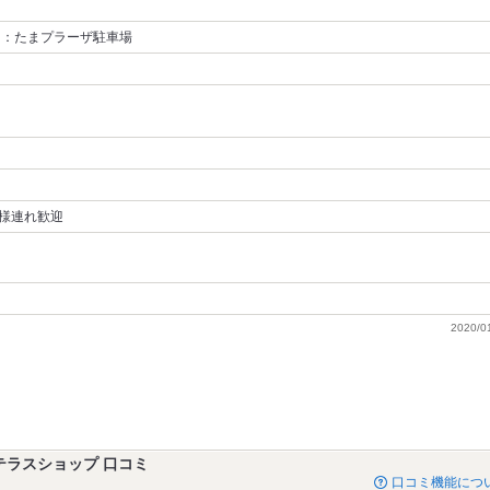
 ：たまプラーザ駐車場
様連れ歓迎
2020/0
テラスショップ 口コミ
口コミ機能につ