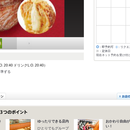
◎
：即予約可
□
：リクエ
休
：定休日
現在ネット予約を受け付
20:40 ドリンクL.O. 20:40）
に準ずる
勢
ゆったりできる店内
おかわり自由が
い！
ひとりでもグループ