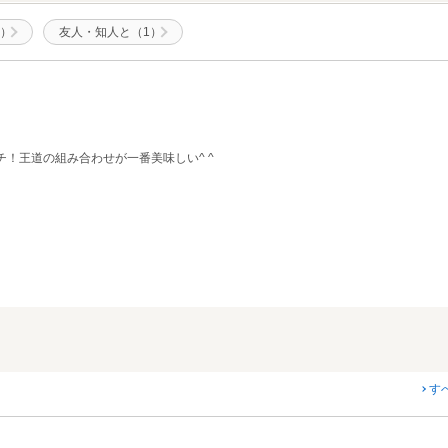
2）
友人・知人と（1）
！王道の組み合わせが一番美味しい^ ^
す