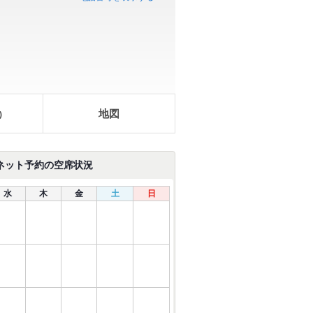
地図
)
ネット予約の空席状況
水
木
金
土
日