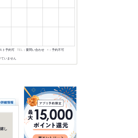
スト予約可
TEL
：要問い合わせ
×
：予約不可
けていません
嬉し