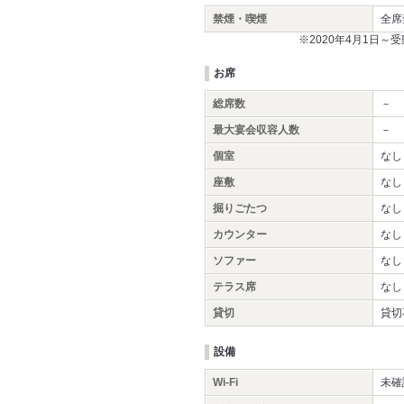
禁煙・喫煙
全席
※2020年4月1日
お席
総席数
－
最大宴会収容人数
－
個室
なし
座敷
なし
掘りごたつ
なし
カウンター
なし
ソファー
なし
テラス席
なし
貸切
貸切
設備
Wi-Fi
未確