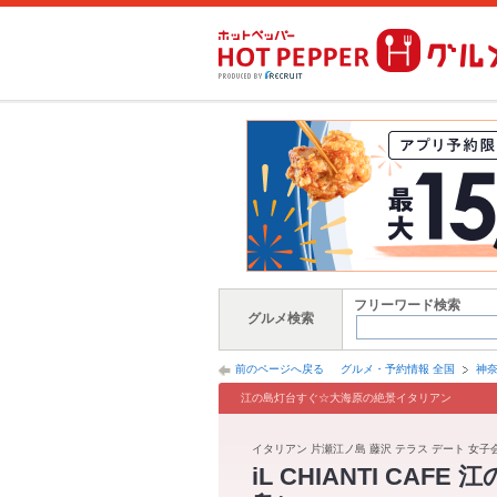
フリーワード検索
グルメ検索
前のページへ戻る
グルメ・予約情報 全国
神
江の島灯台すぐ☆大海原の絶景イタリアン
イタリアン 片瀬江ノ島 藤沢 テラス デート 女子会
iL CHIANTI C