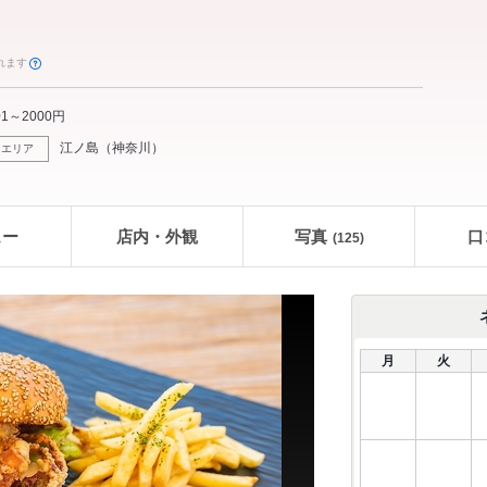
れます
01～2000円
江ノ島
（
神奈川
）
エリア
ュー
店内・外観
写真
口
(125)
月
火