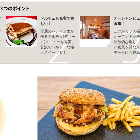
す
ドルチェも充実で嬉
オーシャンビュ
しい！
食事！
ず
専属のパティシエが
三方がガラス張
作るドルチェ(デザー
オープンキッチ
頂
ト)メニューも充実。
開放的な造り。
と
贅沢でヘルシーな極
い夜景を見なが
ー
上スイーツを！
デートにも最高