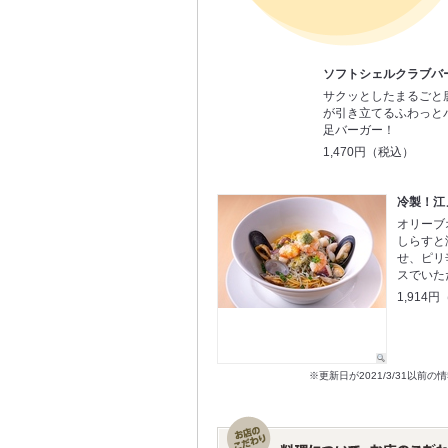
ソフトシェルクラブバ
サクッとしたまるごと
が引き立てるふわっと
足バーガー！
1,470円（税込）
冷製！江
オリーブ
しらすと
せ、ピリ
スでいた
1,914
※更新日が2021/3/31