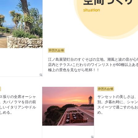
江ノ島展望灯台のすぐそばの立地。潮風と波の音が心
店内とテラス♪こだわりのワインリストが60種以上あ
極上の景色を見ながら乾杯！！
ス張りの全席オーシャ
サンセットの美しさは
。大パノラマを目の前
別。夕暮れ時に、シャ
しいイタリアンやドル
スイーツで過ごすのも
しめる。
め。