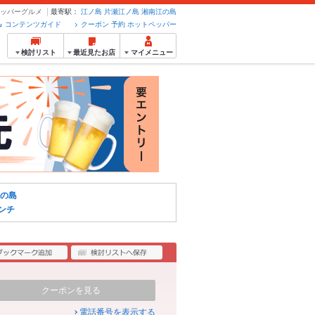
トペッパーグルメ
最寄駅：
江ノ島
片瀬江ノ島
湘南江の島
コンテンツガイド
クーポン 予約 ホットペッパー
検討リスト
最近見たお店
マイメニュー
の島
ンチ
クーポンを見る
電話番号を表示する