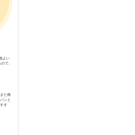
地よい
るので、
、また格
ンパンと
おすす