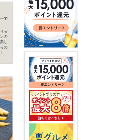
ーで
り＆
ンの
美し
らの
！