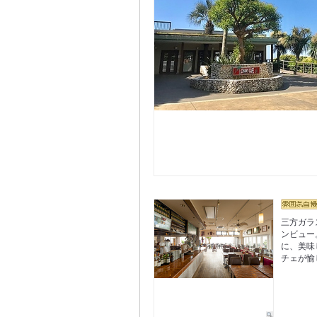
三方ガラ
ンビュー
に、美味
チェが愉