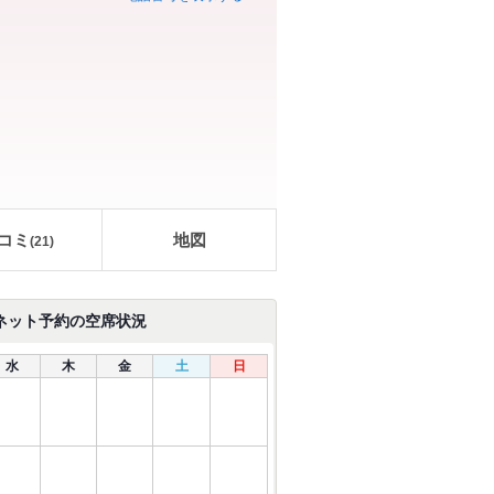
コミ
地図
(
21
)
ネット予約の空席状況
水
木
金
土
日