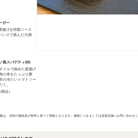
ーガー
唐揚げを特製ソース
バンズで挟んだ大満
ノ島スパゲティ(M)
オイルで絡めた釜揚げ
海の幸をたっぷり乗
辛の冷たいトマトソー
だく。
円（税込）
以前の情報は、当時の価格及び税率に基づく情報となります。価格につきましては直接店舗へお問い合わせ