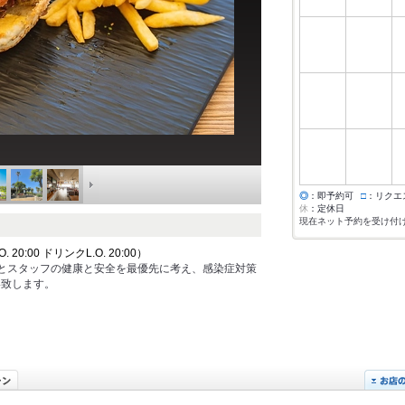
◎
：即予約可
□
：リクエ
休
：定休日
現在ネット予約を受け付
20:00 ドリンクL.O. 20:00）
様とスタッフの健康と安全を最優先に考え、感染症対策
い致します。