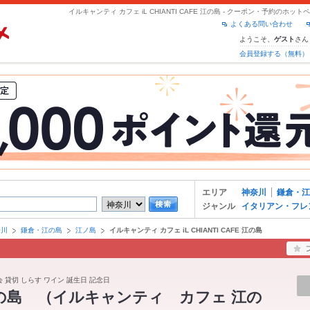
イルキャンティ カフェ iL CHIANTI CAFE 江の島 - クーポン・予約のホッ
よくある問い合わせ
ようこそ、
さん
ゲスト
会員登録する（無料）
エリア
神奈川
鎌倉・江
ジャンル
イタリアン・フレ
奈川
鎌倉・江の島
江ノ島
イルキャンティ カフェ iL CHIANTI CAFE 江の島
 貸切 しらす ワイン 誕生日 記念日
AFE 江の島 （イルキャンティ カフェ 江の