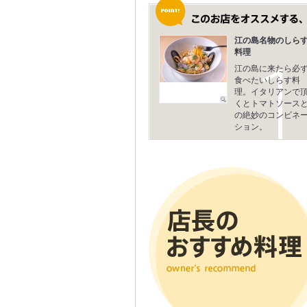
江の島名物のしら
料理
江の島に来たら必
食べたいしらす料
理。イタリアンで
くとトマトソース
の絶妙のコンビネ
ション。