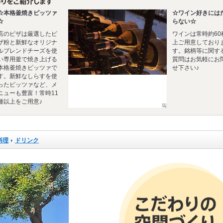
☆本格釜焼きピッツァ
☆ワイン好きには
☆
らない☆
店のピザは厳選したピ
ワインは常時約60
ザ粉と新鮮なオリジナ
上ご用意しており
ルブレンドチーズを使
す。銘柄等に関す
い専用釜で焼き上げる
質問はお気軽にお
本格釜焼きピッツァで
せ下さい♪
す。新鮮なしらすを使
ったピッツァなど、メ
ニューも豊富！常時11
種以上をご用意♪
料理
ドリンク