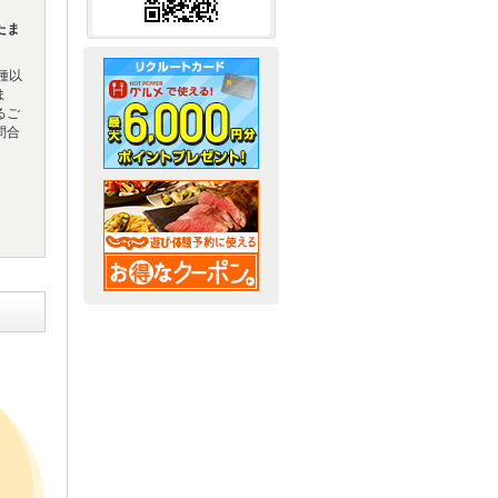
たま
種以
ま
るご
問合