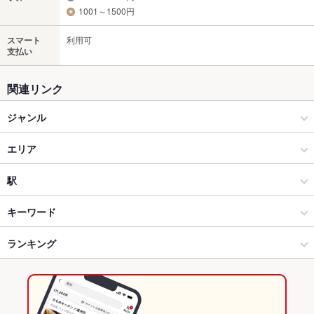
1001～1500円
スマート
利用可
支払い
関連リンク
ジャンル
韓国料理
エリア
韓国料理全般
下通り（通町筋～銀座通り）
駅
熊本市(上通り･下通り･新市街) × 韓国料理
下通り（通町筋～銀座通り） × 韓国料理
熊本城・市役所前駅
キーワード
熊本市(上通り･下通り･新市街) × 韓国料理全般
下通り（通町筋～銀座通り） × 韓国料理全般
通町筋駅
ランキング
からあげ
フライドポテト
餃子
ビビンバ
石焼きビビンバ
タッカンマリ
プデチゲ
デザート
チーズタッカルビ
揚げ餃子
通町筋駅 × 韓国料理
下通り（通町筋～銀座通り） × 居酒屋
花畑町駅
熊本のグルメランキング
通町筋駅 × 韓国料理全般
下通り（通町筋～銀座通り） × 洋・和洋・各国料理・その他
熊本の韓国料理ランキング