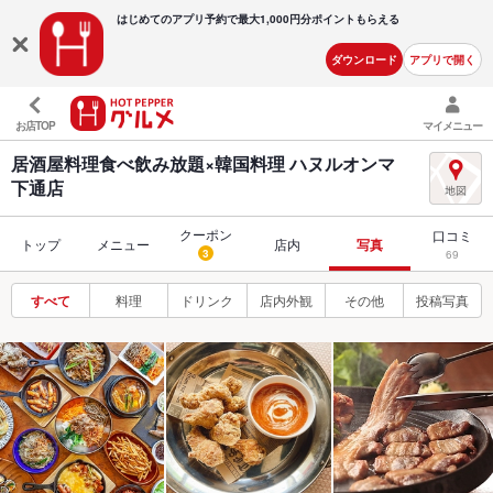
はじめてのアプリ予約で最大
1,000円分ポイントもらえる
ダウンロード
アプリで開く
お店TOP
マイメニュー
居酒屋料理食べ飲み放題×韓国料理 ハヌルオンマ
下通店
クーポン
口コミ
トップ
メニュー
店内
写真
3
69
すべて
料理
ドリンク
店内外観
その他
投稿写真