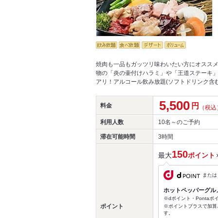
焼肉も一品もガッツリ味わいたい方にオススメの
物の「炎の壷付けハラミ」や「王道ステーキ」
アリ！アルコール飲み放題(ソフトドリンク含
5,500
円
料金
（税込
利用人数
10名～
のご予約
滞在可能時間
3時間
150
最大
ポイント
または
ホットペッパーグル
※dポイント・Ponta
ポイント
※ポイントプラスで加算
す。