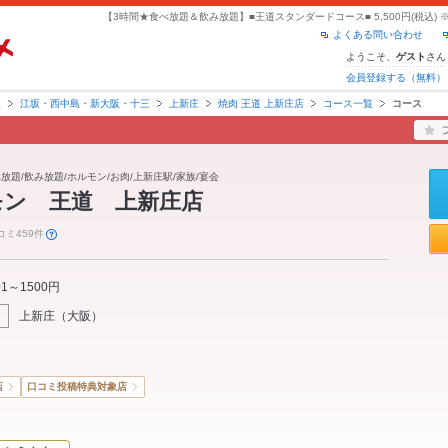
よくある問い合わせ
ようこそ、
さん
ゲスト
会員登録する（無料）
阪
江坂・西中島・新大阪・十三
上新庄
焼肉 王道 上新庄店
コース一覧
コース
べ放題/飲み放題/ホルモン/お肉/上新庄駅/家族/宴会
モン 王道 上新庄店
コミ459件
01～1500円
上新庄
（
大阪
）
店
口コミ投稿特典対象店