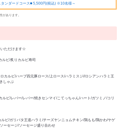
ダードコース■ 5,500円(税込) ※10名様～
性があります。
用いただけます☆
カルビ/炙りカルビ寿司
コロカルビ/ハーブ四元豚ロース/上ロース/ハラミスジ//ロシアンハラミ王
焼きしゃぶ
カルビ/レバー/レバー/焼きセンマイ/こてっちゃん/ハート/ガツミノ/コリ
ルビ/ガリバタ王道ハラミ/チーズヤンニョムチキン/鶏もも/鶏かわ/ヤゲ
inソーセージ/ソーセージ盛り合わせ