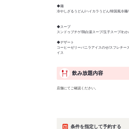
◆麺
冷やしざるうどん/ハイカラうどん/韓国風冷麺
◆スープ
スンドゥブチゲ/鶏白湯スープ/玉子スープ/わ
◆デザート
コーヒーゼリーバニラアイスのせ/スフレチーズ
イス
飲み放題内容
店舗にてご確認ください。
条件を指定して予約する