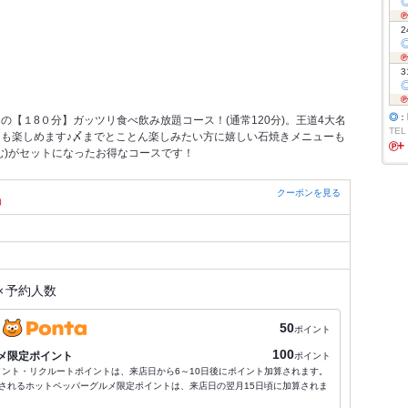
2
3
◎
：
【１8０分】ガッツリ食べ飲み放題コース！(通常120分)。王道4大名
TEL
も楽しめます♪〆までとことん楽しみたい方に嬉しい石焼きメニューも
む)がセットになったお得なコースです！
クーポンを見る
）
×
予約人数
50
ポイント
100
メ限定ポイント
ポイント
ポイント・リクルートポイントは、来店日から6～10日後にポイント加算されます。
されるホットペッパーグルメ限定ポイントは、来店日の翌月15日頃に加算されま