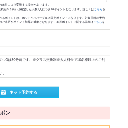
の条件により変動する場合があります。
4:59来店の予約）は確定した人数1人につき10ポイントとなります。詳しくは
こちら
を
れるポイントは、ホットペッパーグルメ限定ポイントになります。対象日時の予約
のご来店がポイント加算の対象となります。加算ポイントに関する詳細は
こちら
を
 LOは30分前です。※グラス交換制※大人料金で10名様以上のご利
い。
ネット予約する
ポン