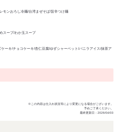
/レモンおろし冷麺/台湾まぜそば/旨辛つけ麺
かめスープ/わか玉スープ
ケーキ/チョコケーキ/杏仁豆腐/ゆずシャーベット/バニラアイス/抹茶ア
※この内容は仕入れ状況等により変更になる場合がございます。
予めご了承ください。
最終更新日：2026/04/03