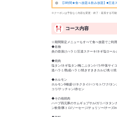
【3時間★食べ放題＆飲み放題】■王道スタン
※クーポンは予告なく内容を変更・終了・延長する可能
コース内容
☆期間限定メニューもすべて食べ放題でご利
◆名物
炎の壺漬けハラミ/王道ステーキ/ネギ塩ロール
◆焼肉
塩タン/ネギ塩タン/梅こぶタン/バラ/中落サイ
道ハラミ/熟成ハラミ/焼きすききカルビ/炙り
◆ホルモン
ホルモン9種盛り/ネクタイ/ハツモト/フク/タン
コリ/テッチャン/赤セン
◆その他焼肉
ハーブ四元豚のサムギョプサル/ガリバタタンカ
ン軟骨/豚トロ/ソーセージ/チョリソー/チーズ