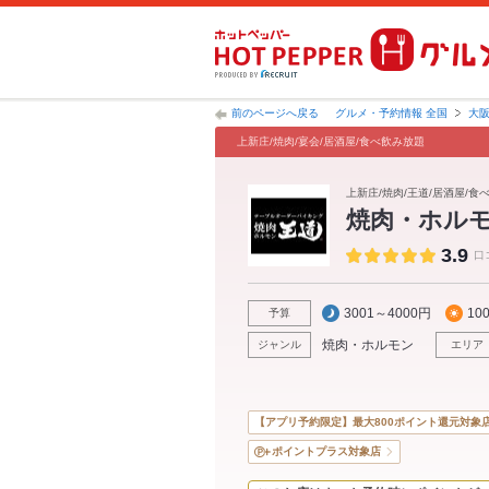
前のページへ戻る
グルメ・予約情報 全国
大
上新庄/焼肉/宴会/居酒屋/食べ飲み放題
上新庄/焼肉/王道/居酒屋/食
焼肉・ホル
3.9
口
3001～4000円
10
予算
焼肉・ホルモン
ジャンル
エリア
【アプリ予約限定】最大800ポイント還元対象
ポイントプラス対象店