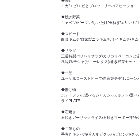
◆海鮮
イカ/エビ/エビとブロッコリーのアヒージョ
◆焼き野菜
キャベツ/ピーマン/しいたけ/玉ねぎ/エリンギ/
◆スピード
白菜キムチ/自家製ニラキムチ/オイキムチ/キム
◆サラダ
王道特製パリパリサラダ/カリカリベーコンと温
風冷奴/チシャ(サニーレタス)/巻き野菜セット
◆一品
ユッケ風ローストビーフ/自家製チヂミ/コーン
◆揚げ物
ポテトフライ/選べるシャカシャカポテト/選べ
ライPLATE
◆石焼き
石焼きガーリックライス/石焼きマーボー丼/石
◆ご飯もの
手巻きキンパ/極旨カルビクッパ/ピビンパ/クッ