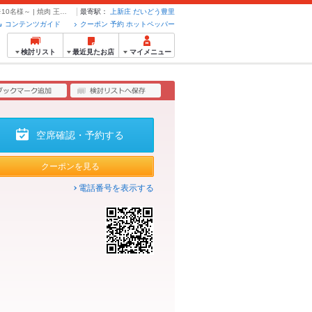
【3時間★食べ放題＆飲み放題】■王道スタンダードコース■ 5,500円(税込) ※10名様～ | 焼肉 王道 上新庄店 - クーポン・予約のホットペッパーグルメ
最寄駅：
上新庄
だいどう豊里
コンテンツガイド
クーポン 予約 ホットペッパー
検討リスト
最近見たお店
マイメニュー
空席確認・予約する
クーポンを見る
電話番号を表示する