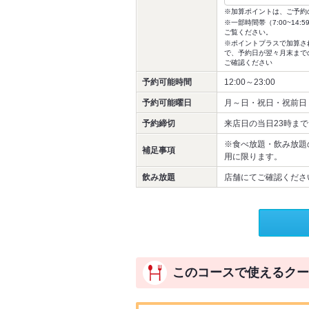
※加算ポイントは、ご予約
※一部時間帯（7:00~1
ご覧ください。
※ポイントプラスで加算さ
で、予約日が翌々月末まで
ご確認ください
予約可能時間
12:00～23:00
予約可能曜日
月～日・祝日・祝前日
予約締切
来店日の当日23時まで
※食べ放題・飲み放題の
補足事項
用に限ります。
飲み放題
店舗にてご確認くださ
このコースで使えるクー