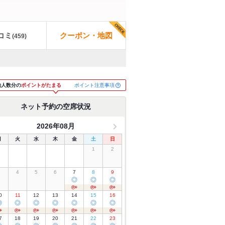
コミ
クーポン・地図
(
459
)
ポイント注意事項
約人数分の
ポイントがたまる
ネット予約の空席状況
2026年08月
月
火
水
木
金
土
日
1
2
3
4
5
6
7
8
9
◎
◎
◎
0
11
12
13
14
15
16
◎
◎
◎
◎
◎
◎
◎
7
18
19
20
21
22
23