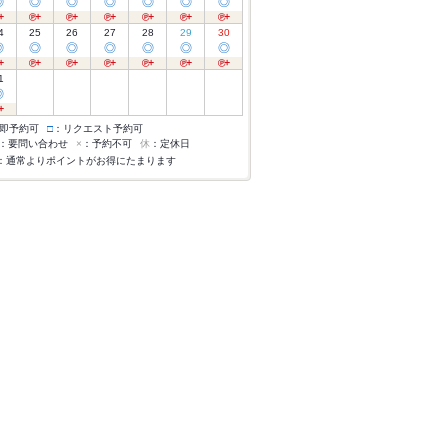
◎
◎
◎
◎
◎
◎
◎
4
25
26
27
28
29
30
◎
◎
◎
◎
◎
◎
◎
1
◎
即予約可
□
：リクエスト予約可
：要問い合わせ
×
：予約不可
休
：定休日
：通常よりポイントがお得にたまります