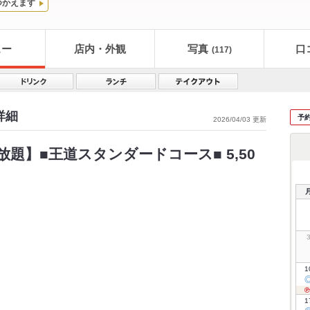
つかえます
ュー
店内・外観
写真
口
(117)
詳細
予
2026/04/03 更新
題】■王道スタンダードコース■ 5,50
1
1