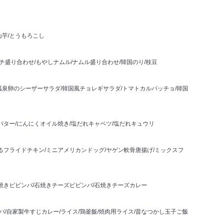
山芋/とうもろこし
チ盛り合わせ/もやしナムル/ナムル盛り合わせ/韓国のり/枝豆
泉卵のシーザーサラダ/韓国風チョレギサラダ/トマトカルパッチョ/韓国
バター/にんにくオイル焼き/塩だれキャベツ/塩だれキュウリ
るフライドチキン/ミニアメリカンドッグ/ヤゲン軟骨唐揚げ/ミックスフ
焼きピビンパ/石焼きチーズピビンパ/石焼きチーズカレー
パ/自家製牛すじカレー/ライス/鶏釜飯/焼肉用ライス/昔なつかし玉子ご飯