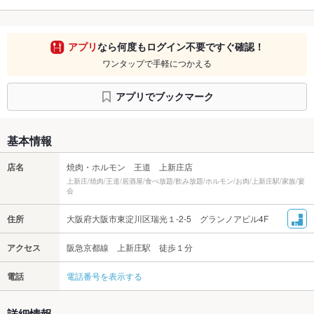
アプリ
なら何度もログイン不要ですぐ確認！
ワンタップで手軽につかえる
アプリでブックマーク
基本情報
店名
焼肉・ホルモン 王道 上新庄店
上新庄/焼肉/王道/居酒屋/食べ放題/飲み放題/ホルモン/お肉/上新庄駅/家族/宴
会
住所
大阪府大阪市東淀川区瑞光１-2-5 グランノアビル4F
アクセス
阪急京都線 上新庄駅 徒歩１分
電話
電話番号を表示する
詳細情報