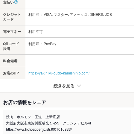
支払い
クレジット
利用可 ：VISA､マスター､アメックス､DINERS､JCB
カード
電子マネー
利用不可
QRコード
利用可 ：PayPay
決済
料金備考
－
お店のHP
https://yakiniku-oudo-kamishinjo.com/
続きを見る
たばこ
お店の情報をシェア
禁煙・喫煙
全席禁煙
(店舗外喫煙所あり)
焼肉・ホルモン 王道 上新庄店
大阪府大阪市東淀川区瑞光１-2-5 グランノアビル4F
喫煙専用室
なし
https://www.hotpepper.jp/strJ001010833/