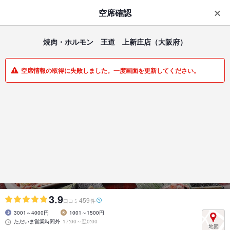
はじめてのアプリ予約で最大
1,000円分ポイントもらえる
空席確認
ダウンロード
アプリで開く
焼肉・ホルモン 王道 上新庄店
（大阪府）
一覧
マイメニュー
空席情報の取得に失敗しました。一度画面を更新してください。
焼肉・ホルモン | 上新庄 | 大阪府
焼肉・ホルモン 王道 上新庄店
上新庄/焼肉/宴会/居酒屋/食べ飲み放題
3.9
459
口コミ
件
3001～4000円
1001～1500円
ただいま営業時間外
17:00～翌0:00