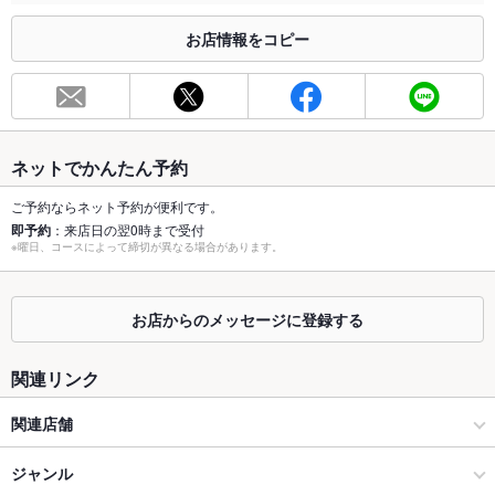
※2020年4月1日～受動喫煙対策に関する法律が施行されています。正しい情報はお店へお問い
合わせください。
お店情報をコピー
お席
総席数
120席([最大120名様OK]着席時★30名以上の宴会の際もご相談
下さい★)
最大宴会収
30人(掘りごたつお座敷最大30名OK)
ネットでかんたん予約
容人数
ご予約ならネット予約が便利です。
個室
なし ：個室のご用意はございません
即予約
：来店日の翌0時まで受付
※曜日、コースによって締切が異なる場合があります。
座敷
あり ：掘りごたつお座敷最大30名OK
掘りごたつ
あり ：掘りごたつお座敷最大30名OK
お店からのメッセージに登録する
カウンター
あり ：カウンター席のご用意はございません。
関連リンク
ソファー
なし ：ソファー席のご用意はございません。
関連店舗
テラス席
なし ：テラス席のご用意はございません。
焼肉 王道
ジャンル
貸切
貸切可 ：要相談下さい