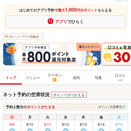
1,000
はじめてのアプリ予約で
最大
円分ポイント
もらえる
アプリ
でひらく
ポイントプラス
対象店
クーポン
口コミ
トップ
メニュー
店内
写真
7
459
ネット予約の空席状況
ポイントがつかえる
予約人数分の
ポイントがたまる
ポイント注意事項
日
月
火
水
木
金
土
8/9
8/10
8/11
8/12
8/13
8/14
8/15