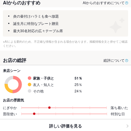
AIからのおすすめ
AIからのおすすめについて
炎の壷付けハラミも食べ放題
誕生月に特別なプレート贈呈
最大30名対応の広々テーブル席
※AIによる要約のため、不正確な情報が含まれる場合があります。掲載情報全文と併せてご確認
ください。
お店の総評
総評について
来店シーン
家族・子供と
51％
友人・知人と
25％
その他
24％
お店の雰囲気
にぎやか
落ち着いた
普段使い
特別な日
詳しい評価を見る