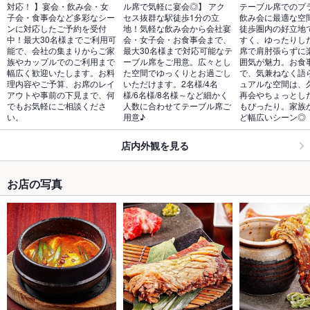
対応！ 】宴会・飲み会・女
ル席で気軽に宴会◎】 アク
テーブル席でのプ
子会・食事会など多彩なシー
セス抜群な駅徒歩1分の立
飲み会に最適な空間
ンに対応したご予約を受付
地！気軽な飲み会から会社宴
徒歩圏内の好立地
中！最大30名様までご利用可
会・女子会・お食事会まで、
すく、ゆったりし
能で、会社の集まりからご家
最大30名様まで対応可能なテ
席で肩肘張らずに
族やカップルでのご利用まで
ーブル席をご用意。広々とし
囲気が魅力。お食
幅広く歓迎いたします。お料
た空間でゆっくりとお過ごし
で、気兼ねなく語
理内容やご予算、お席のレイ
いただけます。2名様/4名
ュアルな空間は、
アウトや事前の下見まで、何
様/6名様/8名様～など細かく
再会やちょっとし
でもお気軽にご相談くださ
人数に合わせてテーブル席ご
もぴったり。家族
い。
用意♪
ど幅広いシーン◎
店内外観を見る
お店の写真