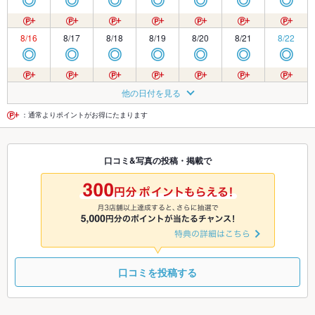
◎
◎
◎
◎
◎
◎
◎
8/16
8/17
8/18
8/19
8/20
8/21
8/22
◎
◎
◎
◎
◎
◎
◎
8/23
8/24
8/25
8/26
8/27
8/28
8/29
他の日付を見る
◎
◎
◎
◎
◎
◎
◎
：通常よりポイントがお得にたまります
8/30
8/31
9/1
9/2
9/3
9/4
9/5
口コミ&写真の投稿・掲載で
◎
◎
◎
◎
◎
◎
◎
9/6
9/7
9/8
9/9
9/10
9/11
9/12
◎
◎
◎
◎
◎
◎
◎
口コミを投稿する