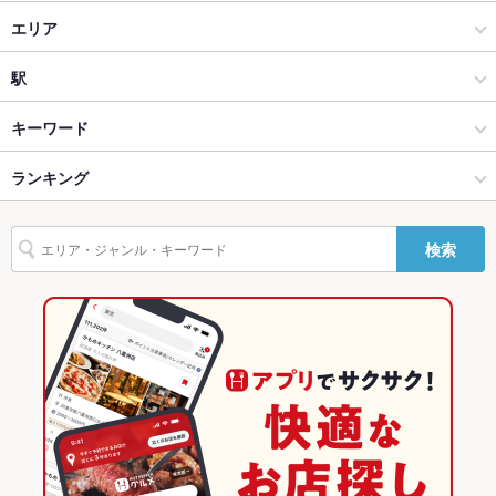
焼肉・ホルモン
エリア
設備
焼肉
上新庄
駅
Wi-Fi
なし
バリアフリ
なし
ホルモン
上新庄 × 焼肉・ホルモン
上新庄駅
キーワード
ー
江坂・西中島・新大阪・十三 × 焼肉・ホルモン
上新庄 × 焼肉
だいどう豊里駅
ランキング
からあげ
炉ばた焼き・炙り焼き
エビ料理
ローストビーフ
にんにく料理
駐車場
なし ：駐車場のご用意はございません
フライドポテト
ソーセージ
チョリソー
うどん
牛すじ
焼きそば
江坂・西中島・新大阪・十三 × 焼肉
上新庄 × ホルモン
大阪のグルメランキング
その他設備
各種宴会コースをご用意しております
検索
レバー
鶏皮
ステーキ
麻婆豆腐
冷麺
クレープ
デザート
その他
江坂・西中島・新大阪・十三 × ホルモン
大阪
大阪の焼肉・ホルモンランキング
アヒージョ
たこ焼き
つけ麺
台湾まぜそば
飲み放題
あり
上新庄駅 × 焼肉・ホルモン
大阪 × 焼肉・ホルモン
江坂・西中島・新大阪・十三のグルメランキング
食べ放題
あり
上新庄駅 × 焼肉
大阪 × 焼肉
江坂・西中島・新大阪・十三の焼肉・ホルモンランキング
お酒
カクテル充実
上新庄駅 × ホルモン
大阪 × ホルモン
上新庄のグルメランキング
お子様連れ
お子様連れ歓迎 ：ご家族でのご来店もお待ちしております
上新庄の焼肉・ホルモンランキング
ウェディン
お気軽にお問合わせください