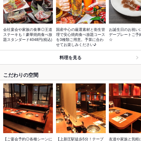
会社宴会や家族の食事◎王道
国産中心の厳選素材と衛生管
お誕生日のお祝い
ステーキも！豪華焼肉食べ放
理で安心焼肉食べ放題コース
デープレートご予
題スタンダード4048円(税込)
を3種類ご用意。予算に合わ
☆
せてお楽しみください♪
料理を見る
こだわりの空間
【ご宴会予約◎各種シーンに
【上新圧駅徒歩5分！テーブ
友達や家族と気軽