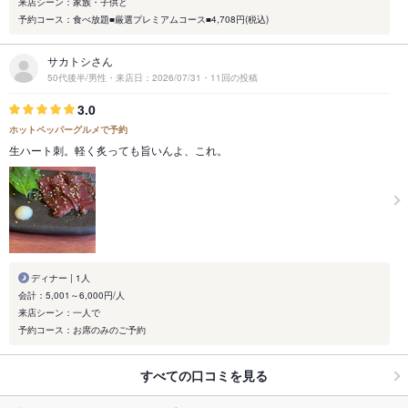
来店シーン：家族・子供と
予約コース：食べ放題■厳選プレミアムコース■4,708円(税込)
サカトシさん
50代後半/男性・来店日：2026/07/31・11回の投稿
3.0
ホットペッパーグルメで予約
生ハート刺。軽く炙っても旨いんよ、これ。
ディナー | 1人
会計：5,001～6,000円/人
来店シーン：一人で
予約コース：お席のみのご予約
すべての口コミを見る