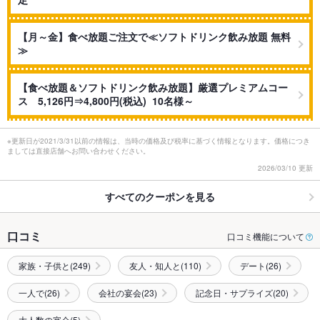
【月～金】食べ放題ご注文で≪ソフトドリンク飲み放題 無料
≫
【食べ放題＆ソフトドリンク飲み放題】厳選プレミアムコー
ス 5,126円⇒4,800円(税込) 10名様～
※更新日が2021/3/31以前の情報は、当時の価格及び税率に基づく情報となります。価格につき
ましては直接店舗へお問い合わせください。
2026/03/10 更新
すべてのクーポンを見る
口コミ
口コミ機能について
家族・子供と(249)
友人・知人と(110)
デート(26)
一人で(26)
会社の宴会(23)
記念日・サプライズ(20)
大人数の宴会(5)