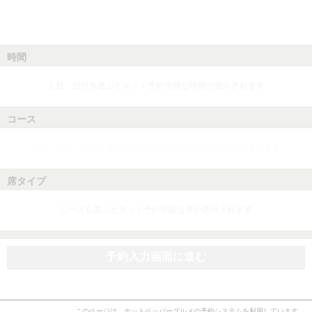
時間
人数、日付を選ぶとネット予約可能な時間が表示されます
コース
人数、日付、時間を選ぶとネット予約可能なコースが表示されます
席タイプ
コースを選ぶとネット予約可能な席が表示されます
予約入力画面に進む
このページは、ホットペッパーグルメの予約システムを利用しています。