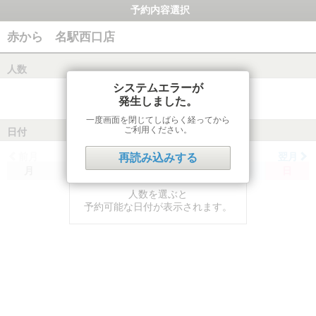
予約内容選択
赤から 名駅西口店
人数
システムエラーが
発生しました。
一度画面を閉じてしばらく経ってから
ご利用ください。
日付
前月
翌月
再読み込みする
月
火
水
木
金
土
日
人数を選ぶと
予約可能な日付が表示されます。