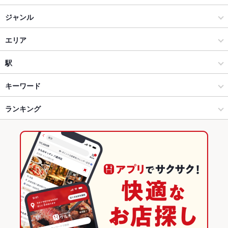
宮崎肉本舗 宮崎本店
ジャンル
宮崎焼鳥 備長炭と個室の店 壱羽
焼肉・ホルモン
エリア
ホルモン
橘通り
駅
宮崎市中心部 × 焼肉・ホルモン
橘通り × 焼肉・ホルモン
南宮崎駅
キーワード
宮崎市中心部 × ホルモン
橘通り × ホルモン
宮崎駅
ランキング
エビ料理
牛すじ
レバー
カシラ
地鶏
宮崎駅 × 焼肉・ホルモン
橘通り × 和食
宮崎空港駅
宮崎のグルメランキング
宮崎駅 × ホルモン
橘通り × 焼き鳥・鶏料理
宮崎の焼肉・ホルモンランキング
和食
宮崎
宮崎市中心部のグルメランキング
焼き鳥・鶏料理
宮崎 × 焼肉・ホルモン
宮崎市中心部の焼肉・ホルモンランキング
宮崎市中心部 × 和食
宮崎 × ホルモン
橘通りのグルメランキング