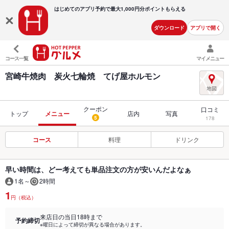
はじめてのアプリ予約で最大
1,000円分ポイントもらえる
ダウンロード
アプリで開く
コース一覧
マイメニュー
宮崎牛焼肉 炭火七輪焼 てげ屋ホルモン
クーポン
口コミ
トップ
メニュー
店内
写真
5
178
コース
料理
ドリンク
早い時間は、どー考えても単品注文の方が安いんだよなぁ
1名～
2時間
1
円（税込）
来店日の当日18時まで
予約締切
※曜日によって締切が異なる場合があります。