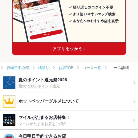
宮崎市中心部 × 焼き鳥・鶏料理
宮崎 × 和食
橘通りの焼肉・ホルモンランキング
宮崎駅 × 和食
宮崎 × 焼き鳥・鶏料理
宮崎駅 × 焼き鳥・鶏料理
宮崎市中心部
橘通り
お店TOP
コース一覧
コース詳細
夏のポイント還元祭2026
最大15,000ポイント還元
ホットペッパーグルメについて
マイルがたまるお店特集！
マイルがたまるお店をご紹介
今日明日予約できるお店