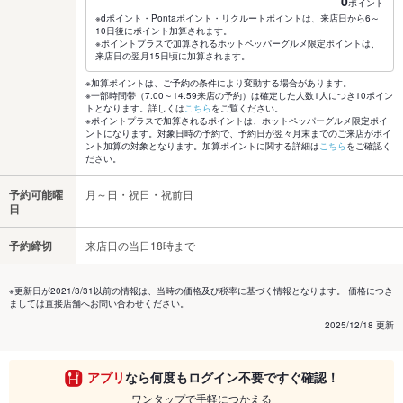
0
ポイント
※dポイント・Pontaポイント・リクルートポイントは、来店日から6～
10日後にポイント加算されます。
※ポイントプラスで加算されるホットペッパーグルメ限定ポイントは、
来店日の翌月15日頃に加算されます。
※加算ポイントは、ご予約の条件により変動する場合があります。
※一部時間帯（7:00～14:59来店の予約）は確定した人数1人につき10ポイン
トとなります。詳しくは
こちら
をご覧ください。
※ポイントプラスで加算されるポイントは、ホットペッパーグルメ限定ポイ
ントになります。対象日時の予約で、予約日が翌々月末までのご来店がポイ
ント加算の対象となります。加算ポイントに関する詳細は
こちら
をご確認く
ださい。
予約可能曜
月～日・祝日・祝前日
日
予約締切
来店日の当日18時まで
※更新日が2021/3/31以前の情報は、当時の価格及び税率に基づく情報となります。 価格につき
ましては直接店舗へお問い合わせください。
2025/12/18 更新
アプリ
なら何度もログイン不要ですぐ確認！
ワンタップで手軽につかえる