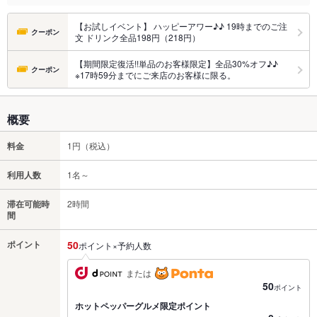
【お試しイベント】 ハッピーアワー♪♪ 19時までのご注
クーポン
文 ドリンク全品198円（218円）
【期間限定復活!!単品のお客様限定】全品30%オフ♪♪
クーポン
※17時59分までにご来店のお客様に限る。
概要
料金
1円（税込）
利用人数
1名～
滞在可能時
2時間
間
ポイント
50
ポイント×予約人数
または
50
ポイント
ホットペッパーグルメ限定ポイント