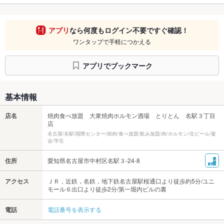
アプリ
なら何度もログイン不要ですぐ確認！
ワンタップで手軽につかえる
アプリでブックマーク
基本情報
店名
焼肉食べ放題 大衆焼肉ホルモン酒場 とりとん 名駅３丁目
店
名古屋/名駅/国際センター/焼肉/食べ放題/飲み放題/肉/ホルモン/生ビール/宴
会/学生
住所
愛知県名古屋市中村区名駅３-24-8
アクセス
ＪＲ，近鉄，名鉄，地下鉄名古屋駅桜通口より徒歩約5分/ユニ
モール６出口より徒歩2分/第一堀内ビルの裏
電話
電話番号を表示する