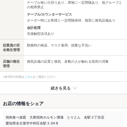
テーブル毎に仕切りあり、席毎に一定間隔あり、他グループと
の相席禁止
テーブル/カウンターサービス
オーダー時にお客様と一定間隔保持、個室に換気設備あり
会計処理
非接触型決済あり
従業員の安
勤務時の検温、マスク着用、頻繁な手洗い
全衛生管理
店舗の衛生
換気設備の設置と換気、多数の人が触れる箇所の消毒
管理
※各項目の詳細は
こちら
をご確認ください。
続きを見る
たばこ
お店の情報をシェア
禁煙・喫煙
全席喫煙可
焼肉食べ放題 大衆焼肉ホルモン酒場 とりとん 名駅３丁目店
喫煙専用室
なし
愛知県名古屋市中村区名駅３-24-8