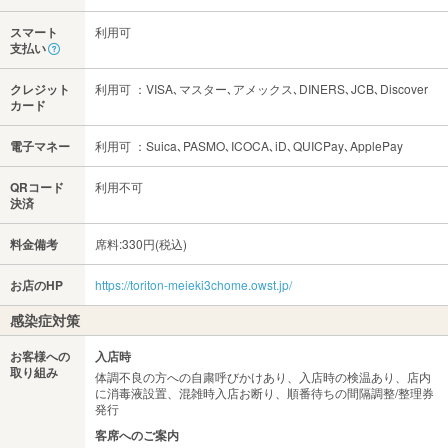
スマート
利用可
支払い
クレジット
利用可 ：VISA､マスター､アメックス､DINERS､JCB､Discover
カード
電子マネー
利用可 ：Suica､PASMO､ICOCA､iD､QUICPay､ApplePay
QRコード
利用不可
決済
料金備考
席料:330円(税込)
お店のHP
https://toriton-meieki3chome.owst.jp/
感染症対策
お客様への
入店時
取り組み
体調不良の方への自粛呼びかけあり、入店時の検温あり、店内
に消毒液設置、混雑時入店お断り、順番待ちの間隔調整/整理券
発行
客席へのご案内