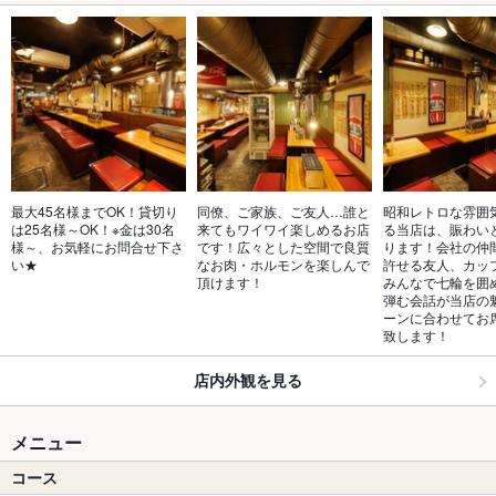
最大45名様までOK！貸切り
同僚、ご家族、ご友人…誰と
昭和レトロな雰囲
は25名様～OK！※金は30名
来てもワイワイ楽しめるお店
る当店は、賑わい
様～、お気軽にお問合せ下さ
です！広々とした空間で良質
ります！会社の仲
い★
なお肉・ホルモンを楽しんで
許せる友人、カッ
頂けます！
みんなで七輪を囲
弾む会話が当店の
ーンに合わせてお
致します！
店内外観を見る
メニュー
コース