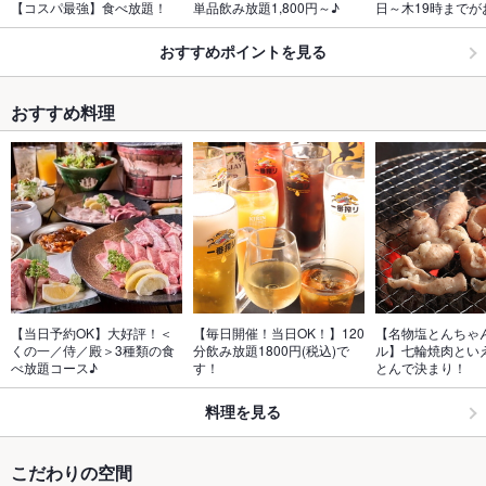
【コスパ最強】食べ放題！
単品飲み放題1,800円～♪
日～木19時までが
おすすめポイントを見る
おすすめ料理
【当日予約OK】大好評！＜
【毎日開催！当日OK！】120
【名物塩とんちゃ
くの一／侍／殿＞3種類の食
分飲み放題1800円(税込)で
ル】七輪焼肉とい
べ放題コース♪
す！
とんで決まり！
料理を見る
こだわりの空間