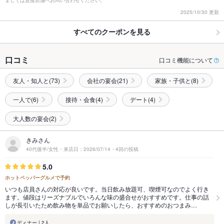
2025/10/30 更新
すべてのクーポンを見る
口コミ
口コミ機能について
友人・知人と(73)
会社の宴会(21)
家族・子供と(8)
一人で(6)
接待・会食(4)
デート(4)
大人数の宴会(2)
きみさん
40代後半/女性・来店日：2026/07/14・4回の投稿
5.0
ホットペッパーグルメで予約
いつも店員さんの対応が良いです。当日飲み放題可、喫煙可なのでよく行き
ます。値段はリーズナブルでいろんな味の盛合せがおすすめです。仕事の話
しが長引いたため飲み物を単品でお願いしたら、おすすめのおつまみ…
ディナー | 2人