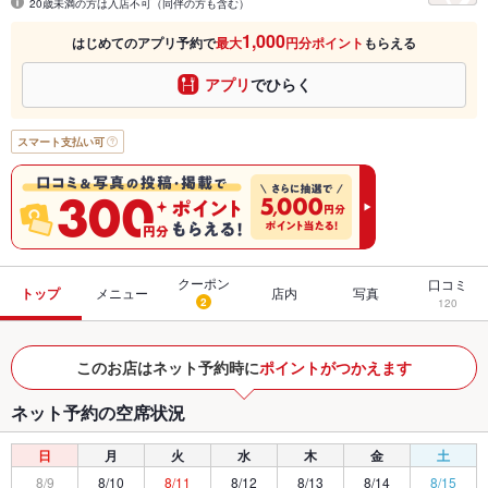
20歳未満の方は入店不可（同伴の方も含む）
1,000
はじめてのアプリ予約で
最大
円分ポイント
もらえる
アプリ
でひらく
スマート支払い可
クーポン
口コミ
トップ
メニュー
店内
写真
2
120
このお店はネット予約時に
ポイントがつかえます
ネット予約の空席状況
日
月
火
水
木
金
土
8/9
8/10
8/11
8/12
8/13
8/14
8/15