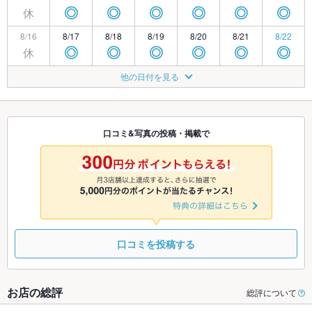
休
◎
◎
◎
◎
◎
◎
8/16
8/17
8/18
8/19
8/20
8/21
8/22
休
◎
◎
◎
◎
◎
◎
8/23
8/24
8/25
8/26
8/27
8/28
8/29
他の日付を見る
休
◎
◎
◎
◎
◎
◎
8/30
8/31
9/1
9/2
9/3
9/4
9/5
休
◎
◎
◎
◎
◎
◎
口コミ&写真の投稿・掲載で
9/6
9/7
9/8
9/9
9/10
9/11
9/12
休
◎
◎
◎
◎
◎
◎
口コミを投稿する
お店の総評
総評について