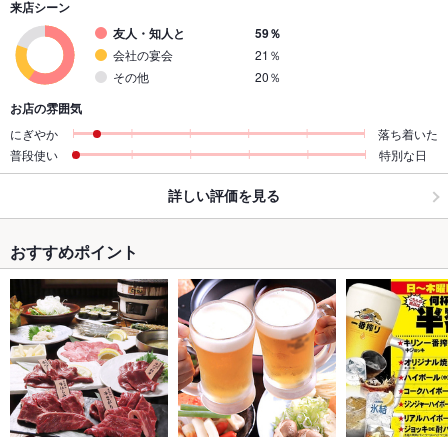
来店シーン
友人・知人と
59％
会社の宴会
21％
その他
20％
お店の雰囲気
にぎやか
落ち着いた
普段使い
特別な日
詳しい評価を見る
おすすめポイント