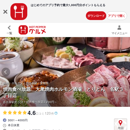
はじめてのアプリ予約で最大
1,000円分ポイントもらえる
ダウンロード
アプリで開く
一覧
マイメニュー
焼肉・ホルモン | 名古屋駅 | 愛知県
焼肉食べ放題 大衆焼肉ホルモン酒場 とりとん 名駅３
丁目店
名古屋駅約５分！焼肉食べ放題3,200円～
4.6
120
口コミ
件
3001～4000円
本日休業