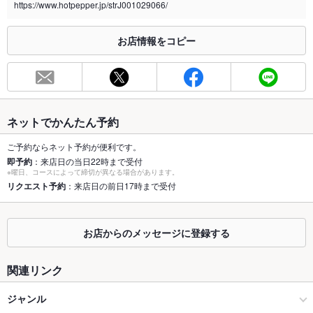
https://www.hotpepper.jp/strJ001029066/
※2020年4月1日～受動喫煙対策に関する法律が施行されています。正しい情報はお店へお問い
合わせください。
お店情報をコピー
お席
総席数
40席(全40席 )
最大宴会収
45人(全36席 )
容人数
ネットでかんたん予約
個室
なし
ご予約ならネット予約が便利です。
即予約
：来店日の当日22時まで受付
座敷
なし
※曜日、コースによって締切が異なる場合があります。
リクエスト予約
：来店日の前日17時まで受付
掘りごたつ
なし
カウンター
なし
お店からのメッセージに登録する
ソファー
なし
関連リンク
テラス席
なし
ジャンル
貸切
貸切可 ：30名様より貸切