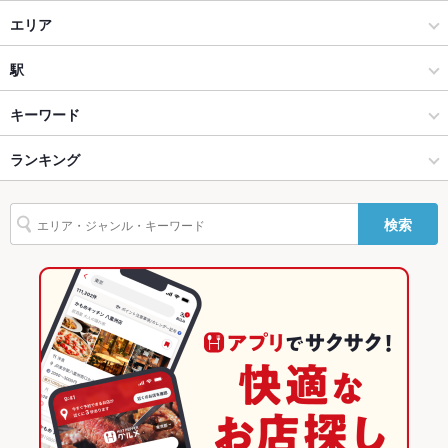
焼肉・ホルモン
エリア
設備
Wi-Fi
未確認
焼肉
名古屋駅
駅
バリアフリ
なし
名古屋（名古屋駅/西区/中村区） × 焼肉・ホルモン
名古屋駅 × 焼肉・ホルモン
近鉄名古屋駅
キーワード
ー
名古屋（名古屋駅/西区/中村区） × 焼肉
名古屋駅 × 焼肉
名古屋駅
ランキング
お茶漬け
エビ料理
にんにく料理
フライドポテト
ソーセージ
レバー
駐車場
なし
つくね
鶏皮
牛タン
ビビンバ
石焼きビビンバ
冷麺
TV・プロジ
あり
名古屋駅 × 焼肉・ホルモン
愛知
名鉄名古屋駅
愛知のグルメランキング
ェクタ
検索
名古屋駅 × 焼肉
愛知 × 焼肉・ホルモン
愛知の焼肉・ホルモンランキング
その他設備
－
愛知 × 焼肉
名古屋（名古屋駅/西区/中村区）のグルメランキング
その他
飲み放題
あり ：生ビール込のコース飲放題有！
名古屋（名古屋駅/西区/中村区）の焼肉・ホルモンランキング
食べ放題
あり
名古屋駅のグルメランキング
お酒
カクテル充実、焼酎充実、日本酒充実
名古屋駅の焼肉・ホルモンランキング