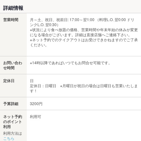
詳細情報
営業時間
月～土、祝日、祝前日: 17:00～翌1:00 （料理L.O. 翌0:00 ドリ
ンクL.O. 翌0:30）
※状況により食べ放題の価格、営業時間や年末年始の休みが変更
になる場合がございます。詳細は直接店舗へご連絡下さい。
※ネット予約でのテイクアウトはお受けできかねますのでご了承
ください。
お問い合わ
※14時以降であればいつでもお問合せ可能です。
せ時間
定休日
日
定休日：日曜日 ※月曜日が祝日の場合は日曜日も営業いたしま
す！
予算詳細
3200円
ネット予約
利用可
のポイント
利用
利用方法は
こちら