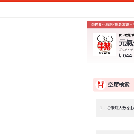
焼肉食べ放題×飲み放題＝
食べ放題/
元氣
げんきやき
044
空席検索
１．ご来店人数をお