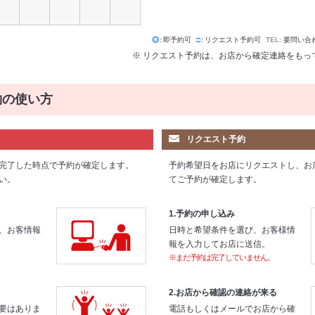
◎
即予約可
□
リクエスト予約可
TEL
要問い合
※ リクエスト予約は、お店から確定連絡をもっ
約の使い方
リクエスト予約
完了した時点で予約が確定します。
予約希望日をお店にリクエストし、お
い。
てご予約が確定します。
1.予約の申し込み
、お客情報
日時と希望条件を選び、お客様情
報を入力してお店に送信。
※まだ予約は完了していません。
2.お店から確認の連絡が来る
要はありま
電話もしくはメールでお店から確