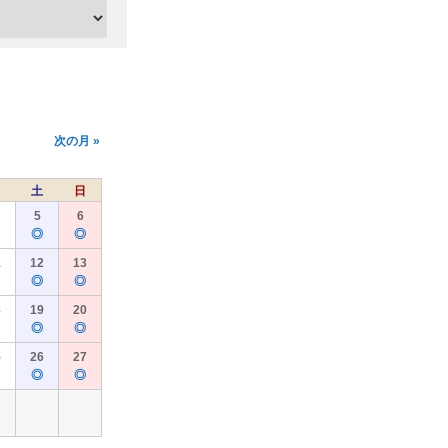
次の月 »
土
日
5
6
◎
◎
1
12
13
◎
◎
8
19
20
◎
◎
5
26
27
◎
◎