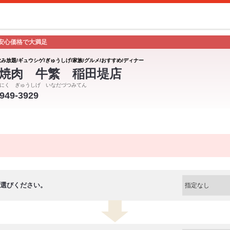
安心価格で大満足
飲み放題/ギュウシゲ/ぎゅうしげ/家族/グルメ/おすすめ/ディナー
焼肉 牛繁 稲田堤店
にく ぎゅうしげ いなだづつみてん
-949-3929
選びください。