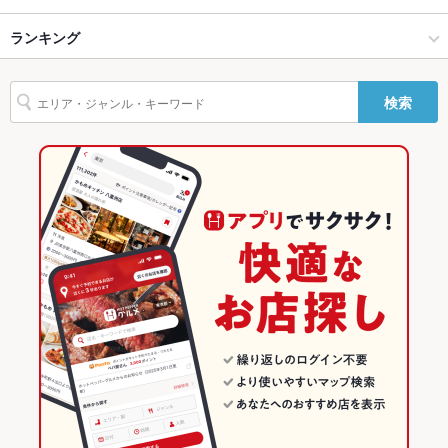
貸切
貸切不可 ：相談可
唐津 × 洋・和洋・各国料理・その他
唐津市 × 洋・和洋・各国料理・その他
本牟田部駅
ランキング
豆腐料理
ハンバーグ
ケーキ
設備
本牟田部駅 × 創作料理
佐賀
山本駅
佐賀のグルメランキング
Wi-Fi
あり
検索
本牟田部駅 × 洋・和洋・各国料理・その他
佐賀 × 創作料理
佐賀の創作料理ランキング
バリアフリ
なし
ー
佐賀 × 洋・和洋・各国料理・その他
唐津のグルメランキング
駐車場
あり ：2～3台可能
唐津市のグルメランキング
その他設備
完全予約制で、前日までに要予約(tel:0955-77-3978)
その他
飲み放題
なし
食べ放題
なし
お子様連れ
お子様連れOK
ウェディン
－
グパーティ