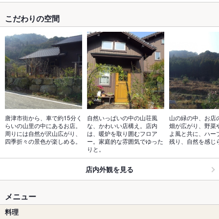
こだわりの空間
唐津市街から、車で約15分く
自然いっぱいの中の山荘風
山の緑の中、お店
らいの山里の中にあるお店。
な、かわいい店構え。店内
畑が広がり、野菜
周りには自然が沢山広がり、
は、暖炉を取り囲むフロア
よ風と共に、ハー
四季折々の景色が楽しめる。
ー。家庭的な雰囲気でゆった
残り、自然を感じ
りと。
店内外観を見る
メニュー
料理