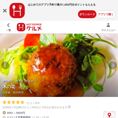
はじめてのアプリ予約で最大
1,000円分ポイントもらえる
ダウンロード
アプリで開く
一覧
マイメニュー
創作料理 | 唐津市 | 佐賀県
木の花
自然食 創作料理
-
0
口コミ
件
2026年1月以降の口コミ5件以上で評点が表示されます
2001～3000円
ただいま営業時間外
11:00～15:00