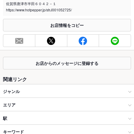
喫煙専用室
なし
佐賀県唐津市半田６０４２－１
https://www.hotpepper.jp/strJ001052725/
※2020年4月1日～受動喫煙対策に関する法律が施行されています。正しい情報はお店へお問い
合わせください。
お店情報をコピー
お席
総席数
25席
最大宴会収
25人
容人数
お店からのメッセージに登録する
個室
なし
座敷
なし
関連リンク
掘りごたつ
なし
ジャンル
カウンター
なし
創作料理
エリア
ソファー
なし
洋・和洋・各国料理・その他
唐津市
駅
テラス席
なし
唐津 × 創作料理
唐津市 × 創作料理
東唐津駅
キーワード