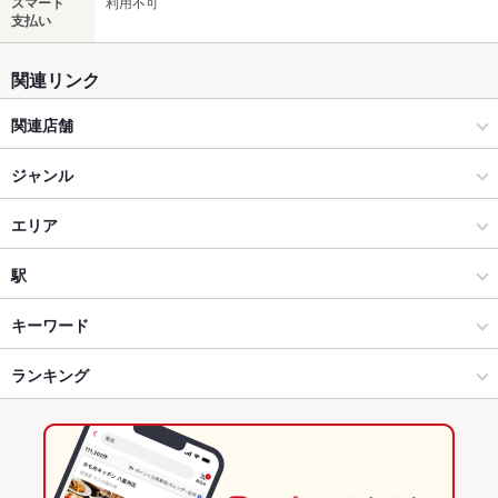
スマート
利用不可
支払い
関連リンク
関連店舗
焼肉力
ジャンル
焼肉・ホルモン
エリア
焼肉
姫路駅
駅
姫路 × 焼肉・ホルモン
姫路駅 × 焼肉・ホルモン
英賀保駅
キーワード
姫路 × 焼肉
姫路駅 × 焼肉
山陽姫路駅
ランキング
エビ料理
刺身
にんにく料理
しゃぶしゃぶ
レバー
地鶏
牛タン
ビビンバ
石焼きビビンバ
冷麺
デザート
カルビラーメン
山陽姫路駅 × 焼肉・ホルモン
兵庫
姫路駅
兵庫のグルメランキング
山陽姫路駅 × 焼肉
兵庫 × 焼肉・ホルモン
兵庫の焼肉・ホルモンランキング