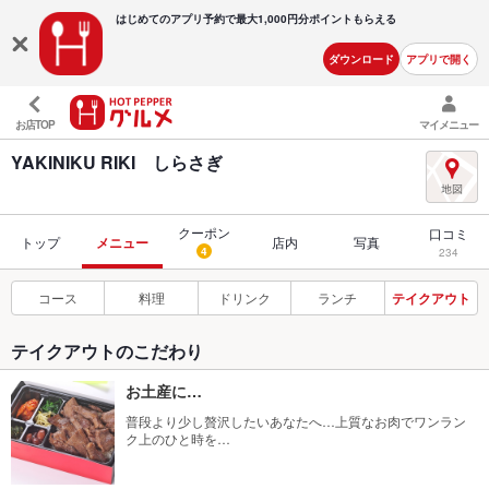
はじめてのアプリ予約で最大
1,000円分ポイントもらえる
ダウンロード
アプリで開く
お店TOP
マイメニュー
YAKINIKU RIKI しらさぎ
クーポン
口コミ
トップ
メニュー
店内
写真
4
234
コース
料理
ドリンク
ランチ
テイクアウト
テイクアウトのこだわり
お土産に…
普段より少し贅沢したいあなたへ…上質なお肉でワンラン
ク上のひと時を…