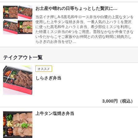
お土産や晴れの日等ちょっとした贅沢に…
当店イチ押しA-5黒毛和牛ロース弁当や白鷺の上質なタンを
使用した上牛タン塩焼き弁当、一番人気の上ハラミを贅沢
に使った黒毛和牛上ハラミ弁当、希少部位ミスジを利用し
た特選ミスジ弁当の4つをご用意。普段なかなか外食できな
い今だからこそご家族やお仲間との大切な時間に焼肉力し
らさぎのお弁当をぜひ…
テイクアウト一覧
オススメ
しらさぎ弁当
3,000円（税込）
上牛タン塩焼き弁当