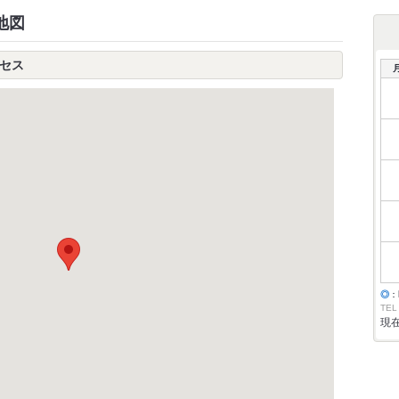
地図
クセス
◎
：
TEL
現