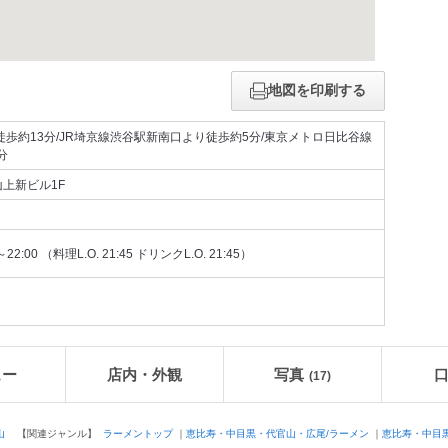
地図を印刷する
歩約13分/JR埼京線渋谷駅新南口より徒歩約5分/東京メトロ日比谷線
分
山上新ビル1F
:00 （料理L.O. 21:45 ドリンクL.O. 21:45）
ュー
店内・外観
写真
(17)
山
【関連ジャンル】
ラーメントップ
｜
恵比寿・中目黒・代官山・広尾/ラーメン
｜
恵比寿・中目