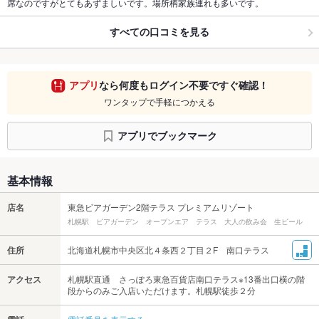
席なのですがとてもあずましいです。場所柄家族連れも多いです。
すべての口コミを見る
アプリ
なら何度もログイン不要ですぐ確認！
ワンタップで手軽につかえる
アプリでブックマーク
基本情報
店名
東急ビアガーデン2階テラス プレミアムリゾート
札幌駅 ビアガーデン オープンエア テラス 大人の飲み会 生ビール
住所
北海道札幌市中央区北４条西２丁目２F 南口テラス
アクセス
札幌駅直通 さっぽろ東急百貨店南口テラス※13番出口横の階
段からのみご入店いただけます。札幌駅徒歩２分