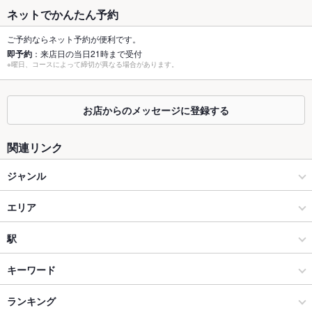
ネットでかんたん予約
個室
なし ：個室のご用意はございません。ご了承ください。
ご予約ならネット予約が便利です。
即予約
：来店日の当日21時まで受付
座敷
なし ：お座敷のご用意はございません。ご了承ください。
※曜日、コースによって締切が異なる場合があります。
掘りごたつ
なし ：掘りごたつのご用意はございません。ご了承ください。
お店からのメッセージに登録する
カウンター
なし ：カウンターのご用意はございません。ご了承ください。
ソファー
あり ：全席ソファー席でご用意しております。ゆったりとお寛
関連リンク
ぎ下さい。
ジャンル
テラス席
なし ：さっぽろ東急百貨店の２Ｆ南口テラス。広々としたテラ
ス席をご用意しております。
ダイニングバー・バル
エリア
貸切
貸切可 ：貸切のご利用にも対応しております。事前に店舗まで
お問い合わせ下さい。
ビアホール
札幌駅
駅
設備
スペインバル・イタリアンバール
札幌駅 × ダイニングバー・バル
大通駅
キーワード
Wi-Fi
なし
札幌（札幌駅・大通） × ダイニングバー・バル
札幌駅 × ビアホール
さっぽろ駅
ランキング
からあげ
エビ料理
カニ料理
ローストビーフ
フライドポテト
バリアフリ
なし ：お手伝いが必要な場合はお声掛け下さい。