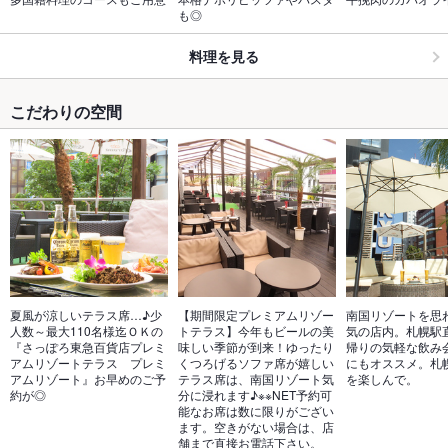
も◎
料理を見る
こだわりの空間
夏風が涼しいテラス席…♪少
【期間限定プレミアムリゾー
南国リゾートを思
人数～最大110名様迄ＯＫの
トテラス】今年もビールの美
気の店内。札幌駅
『さっぽろ東急百貨店プレミ
味しい季節が到来！ゆったり
帰りの気軽な飲み
アムリゾートテラス　プレミ
くつろげるソファ席が嬉しい
にもオススメ。札
アムリゾート』お早めのご予
テラス席は、南国リゾート気
を楽しんで。
約が◎
分に浸れます♪※※NET予約可
能なお席は数に限りがござい
ます。空きがない場合は、店
舗まで直接お電話下さい。