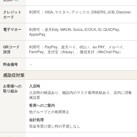
クレジット
利用可 ：VISA､マスター､アメックス､DINERS､JCB､Discover
カード
電子マネー
利用可 ：楽天Edy､WAON､Suica､ICOCA､iD､QUICPay､
ApplePay
QRコード
利用可 ：PayPay、楽天ペイ、d払い、au PAY、メルペイ、
決済
FamiPay、支付宝（Alipay）、微信支付（WeChat Pay）
料金備考
－
感染症対策
お客様への
入店時
取り組み
入店時の検温あり、施設内のマスク着用依頼あり、店内に消毒
液設置
客席へのご案内
他グループとの相席禁止
会計処理
現金等受け渡し時の手渡しなし