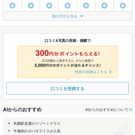
◎
◎
◎
◎
◎
◎
◎
8/20
8/21
8/22
8/23
8/24
8/25
8/26
他の日付を見る
◎
◎
◎
◎
◎
◎
◎
8/27
8/28
8/29
8/30
8/31
9/1
9/2
◎
◎
◎
◎
◎
◎
◎
口コミ&写真の投稿・掲載で
9/3
9/4
9/5
9/6
9/7
9/8
9/9
◎
◎
◎
◎
◎
◎
◎
口コミを投稿する
AIからのおすすめ
AIからのおすすめについて
札幌駅直通のリゾートテラス
牛挽肉のガパオライスが人気