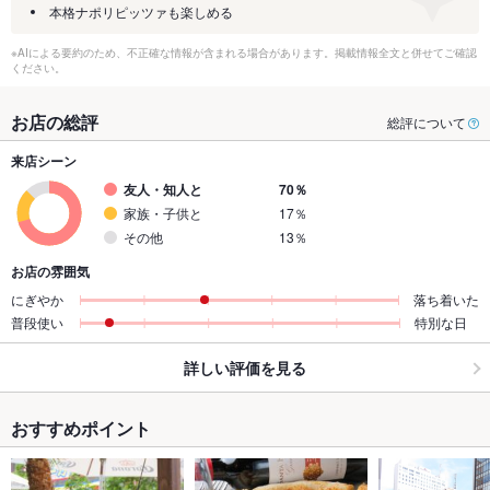
本格ナポリピッツァも楽しめる
※AIによる要約のため、不正確な情報が含まれる場合があります。掲載情報全文と併せてご確認
ください。
お店の総評
総評について
来店シーン
友人・知人と
70％
家族・子供と
17％
その他
13％
お店の雰囲気
にぎやか
落ち着いた
普段使い
特別な日
詳しい評価を見る
おすすめポイント