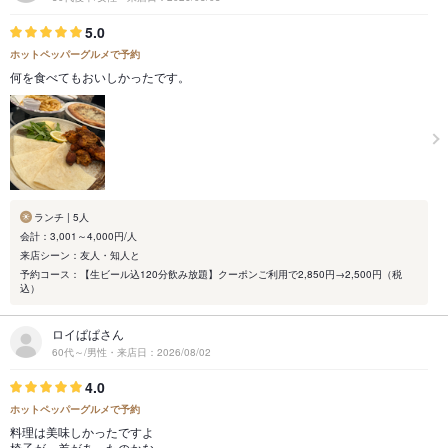
5.0
ホットペッパーグルメで予約
何を食べてもおいしかったです。
ランチ | 5人
会計：3,001～4,000円/人
来店シーン：友人・知人と
予約コース：【生ビール込120分飲み放題】クーポンご利用で2,850円→2,500円（税
込）
ロイぱぱさん
60代～/男性・来店日：2026/08/02
4.0
ホットペッパーグルメで予約
料理は美味しかったですよ
椅子が…差があったのかな…