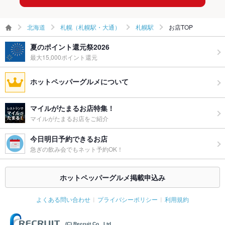
プライズ対
応
北海道
札幌（札幌駅・大通）
札幌駅
お店TOP
備考
席指定等は承れない場合もございます
夏のポイント還元祭2026
最大15,000ポイント還元
ホットペッパーグルメについて
マイルがたまるお店特集！
マイルがたまるお店をご紹介
今日明日予約できるお店
急ぎの飲み会でもネット予約OK！
ホットペッパーグルメ掲載申込み
よくある問い合わせ
プライバシーポリシー
利用規約
(C) Recruit Co., Ltd.