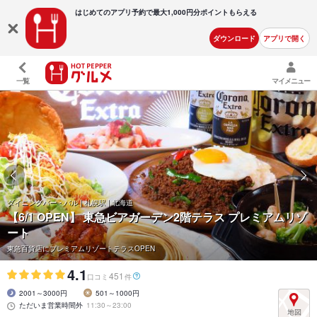
はじめてのアプリ予約で最大
1,000円分ポイントもらえる
ダウンロード
アプリで開く
一覧
マイメニュー
ダイニングバー・バル | 札幌駅 | 北海道
【6/1 OPEN】
東急ビアガーデン2階テラス プレミアムリゾ
ート
東急百貨店にプレミアムリゾートテラスOPEN
4.1
451
口コミ
件
2001～3000円
501～1000円
ただいま営業時間外
11:30～23:00