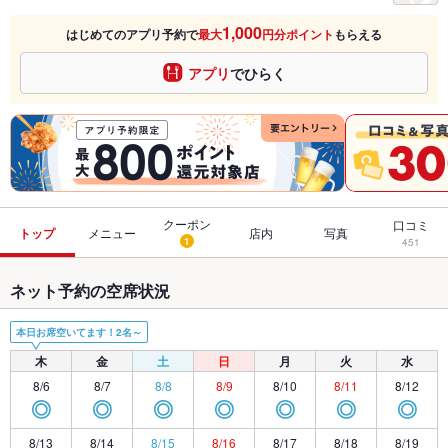
1,000
はじめてのアプリ予約で
最大
円分ポイント
もらえる
アプリ
でひらく
クーポン
口コミ
トップ
メニュー
店内
写真
1
451
ネット予約の空席状況
本日お席空いてます！2名～
木
金
土
日
月
火
水
8/6
8/7
8/8
8/9
8/10
8/11
8/12
◎
◎
◎
◎
◎
◎
◎
8/13
8/14
8/15
8/16
8/17
8/18
8/19