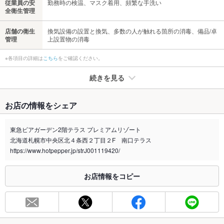
従業員の安
勤務時の検温、マスク着用、頻繁な手洗い
全衛生管理
店舗の衛生
換気設備の設置と換気、多数の人が触れる箇所の消毒、備品/卓
管理
上設置物の消毒
※各項目の詳細は
こちら
をご確認ください。
続きを見る
たばこ
お店の情報をシェア
禁煙・喫煙
全席禁煙
東急ビアガーデン2階テラス プレミアムリゾート
喫煙専用室
あり
北海道札幌市中央区北４条西２丁目２F 南口テラス
https://www.hotpepper.jp/strJ001119420/
※2020年4月1日～受動喫煙対策に関する法律が施行されています。正しい情報はお店へお問い
合わせください。
お店情報をコピー
お席
総席数
110席(ゆったりとしたソファ席と南国の雰囲気でゆったりと…)
最大宴会収
110人(全110席。大型のご予約に関しては事前にお問い合わせ
容人数
下さい。)