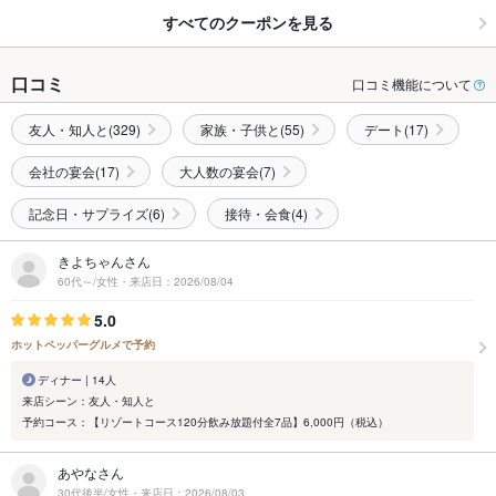
すべてのクーポンを見る
口コミ
口コミ機能について
友人・知人と(329)
家族・子供と(55)
デート(17)
会社の宴会(17)
大人数の宴会(7)
記念日・サプライズ(6)
接待・会食(4)
きよちゃんさん
60代～/女性・来店日：2026/08/04
5.0
ホットペッパーグルメで予約
ディナー | 14人
来店シーン：友人・知人と
予約コース：【リゾートコース120分飲み放題付全7品】6,000円（税込）
あやなさん
30代後半/女性・来店日：2026/08/03