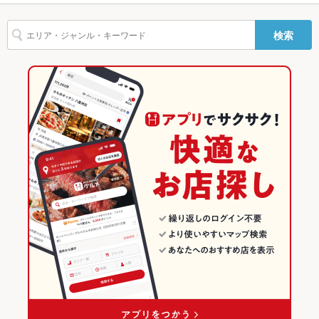
ー
ソーセージ
天ぷら
ステーキ
トリュフ
フォアグラ
パスタ
ニョッキ
札幌（札幌駅・大通） × ビアホール
札幌駅 × スペインバル・イタリアンバール
札幌駅
北海道のグルメランキング
検索
ピザ
マルゲリータ
ガパオ
タンドリーチキン
ナシゴレン
アヒージョ
駐車場
なし ：駐車場のご用意はございません。ご了承ください。
札幌（札幌駅・大通） × スペインバル・イタリアンバール
北海道
北海道のダイニングバー・バルランキング
生ハム
その他設備
席指定等は承れない場合もございます
札幌駅 × ダイニングバー・バル
北海道 × ダイニングバー・バル
北海道のビアホールランキング
その他
札幌駅 × ビアホール
北海道 × ビアホール
札幌（札幌駅・大通）のグルメランキング
飲み放題
あり ：コロナ・スーパードライ込の豪華飲み放題が120分2750
円（税込）。その他各種カクテルもＯＫ
札幌駅 × スペインバル・イタリアンバール
北海道 × スペインバル・イタリアンバール
札幌（札幌駅・大通）のダイニングバー・バルランキング
食べ放題
なし ：ガパオライス・本格ピザ・パスタ等の本格料理をリーズ
ナブルにご用意しております。
札幌（札幌駅・大通）のビアホールランキング
お酒
カクテル充実、ワイン充実
札幌駅のグルメランキング
お子様連れ
お子様連れ歓迎 ：ご家族でもお気軽にご利用頂けます。
札幌駅のダイニングバー・バルランキング
ウェディン
ウェディングＯＫの系列店があり。ビアガーデンウエディング
グパーティ
はお問い合わせ下さい。
札幌駅のビアホールランキング
ー二次会
お祝い・サ
可