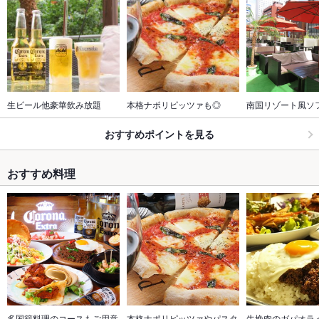
生ビール他豪華飲み放題
本格ナポリピッツァも◎
南国リゾート風ソ
おすすめポイントを見る
おすすめ料理
多国籍料理のコースもご用意
本格ナポリピッツァやパスタ
牛挽肉のガパオラ