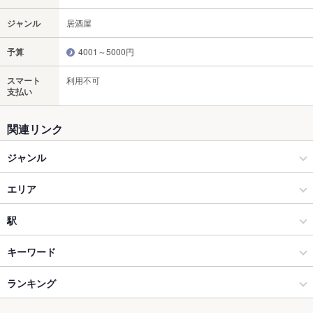
ジャンル
居酒屋
予算
4001～5000円
スマート
利用不可
支払い
関連リンク
ジャンル
居酒屋
エリア
和風
高知駅
駅
高知市 × 居酒屋
高知駅 × 居酒屋
高知駅
キーワード
高知市 × 和風
高知駅 × 和風
高知橋駅
ランキング
からあげ
お茶漬け
エビ料理
刺身
あん肝
ウインナー
うなぎ
天ぷら
牛すじ
焼きそば
レバー
地鶏