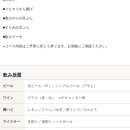
■メヒカリから揚げ
■青さのりの天ぷら
■すりみの天ぷら
■鯨ステーキ
※コース内容はご予算に応じて承ります。お気軽にご相談ください。
飲み放題
ビール
生ビール（中）／ノンアルコール（アサヒ）
ワイン
グラス（赤・白） ※デキャンター有
樽ハイ
レモン／ライム／ゆず／青リンゴ／カルピス
ウイスキー
水割り／湯割り／ハイボール