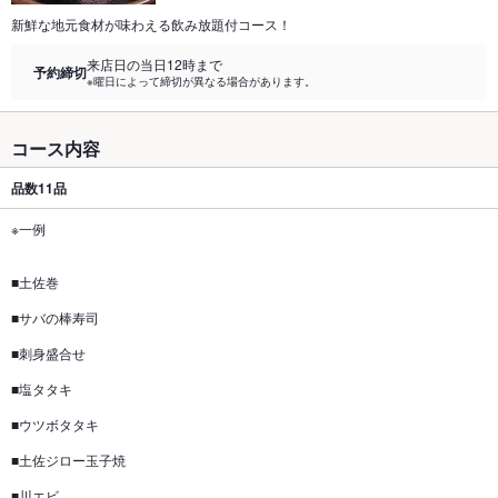
新鮮な地元食材が味わえる飲み放題付コース！
来店日の当日12時まで
予約締切
※曜日によって締切が異なる場合があります。
コース内容
品数
11品
※一例
■土佐巻
■サバの棒寿司
■刺身盛合せ
■塩タタキ
■ウツボタタキ
■土佐ジロー玉子焼
■川エビ