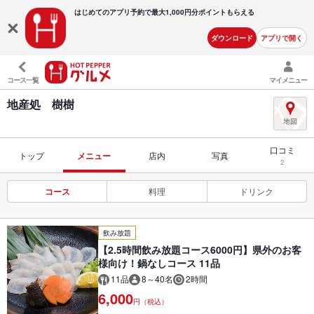
はじめてのアプリ予約で最大
1,000円分ポイントもらえる
ダウンロード
アプリで開く
コース一覧
マイメニュー
地産処 樹樹
口コミ
トップ
メニュー
店内
写真
2
コース
料理
ドリンク
飲み放題
【2.5時間飲み放題コース6000円】県外のお客
様向け！鍋なしコース 11品
11品
8～40名
2時間
6,000
円（税込）