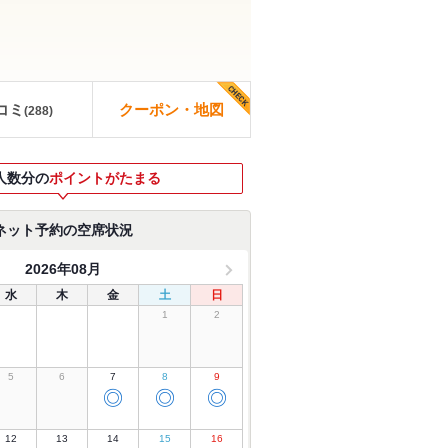
コミ
クーポン・地図
(
288
)
人数分の
ポイントがたまる
ネット予約の空席状況
2026年08月
水
木
金
土
日
1
2
5
6
7
8
9
◎
◎
◎
12
13
14
15
16