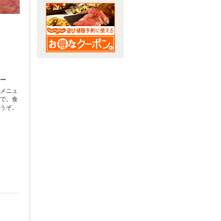
ュー
菜メニュ
まで。食
どうぞ。