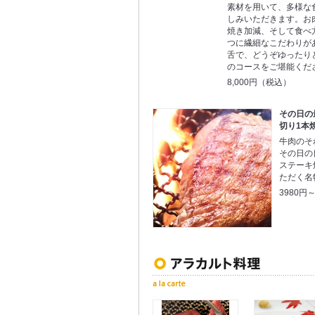
素材を用いて、多様な
しみいただきます。お
焼き加減、そして食べ
つに繊細なこだわりが
舌で、どうぞゆったり
のコースをご堪能くだ
8,000円（税込）
その日の
切り1本
牛肉のそ
その日の
ステーキ
ただく名
3980円