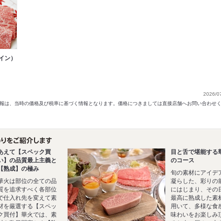
イン）
）
2026/0
以前の情報は、当時の価格及び税率に基づく情報となります。価格につきましては直接店舗へお問い合わせ
あえて【スペック買
目と舌で堪能する
い】の品質最上主義と
のコース
【熟成】の極み
旬の素材にアイデ
華火は部位の全ての品
凝らした、彩りの
質を追求すべく各部位
にはじまり、その
で仕入れ先を変えて素
最高に熟成した素
材を厳選する【スペッ
用いて、多様な食
ク買付】華火では、素
味わいをお楽しみ