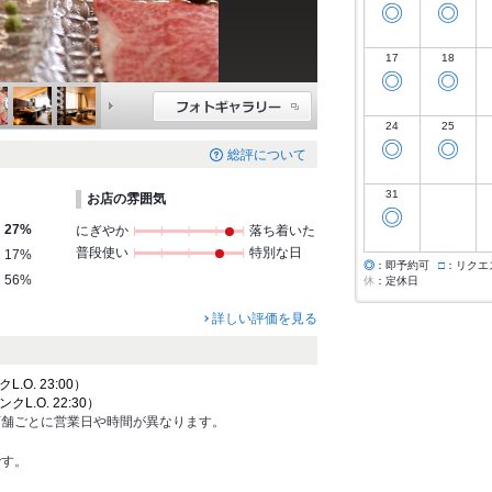
◎
◎
17
18
◎
◎
24
25
◎
◎
総評について
31
お店の雰囲気
◎
27%
にぎやか
落ち着いた
普段使い
特別な日
17%
◎
：即予約可
□
：リクエ
56%
休
：定休日
詳しい評価を見る
クL.O. 23:00）
ンクL.O. 22:30）
店舗ごとに営業日や時間が異なります。
です。