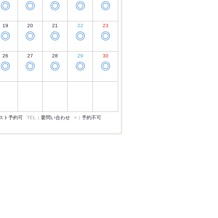
◎
◎
◎
◎
◎
19
20
21
22
23
◎
◎
◎
◎
◎
26
27
28
29
30
◎
◎
◎
◎
◎
スト予約可
TEL
：要問い合わせ
×
：予約不可