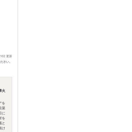
7/02 更新
ください。
華火
アを
前菜
日に
材を
感と
頂け