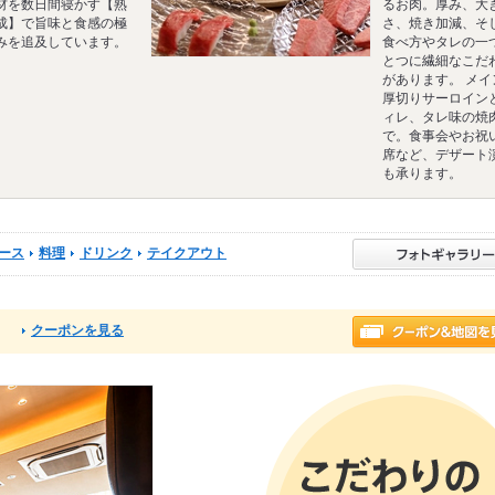
材を数日間寝かす【熟
るお肉。厚み、大
成】で旨味と食感の極
さ、焼き加減、そ
みを追及しています。
食べ方やタレの一
とつに繊細なこだ
があります。 メイ
厚切りサーロイン
ィレ、タレ味の焼
で。食事会やお祝
席など、デザート
も承ります。
ース
料理
ドリンク
テイクアウト
クーポンを見る
る