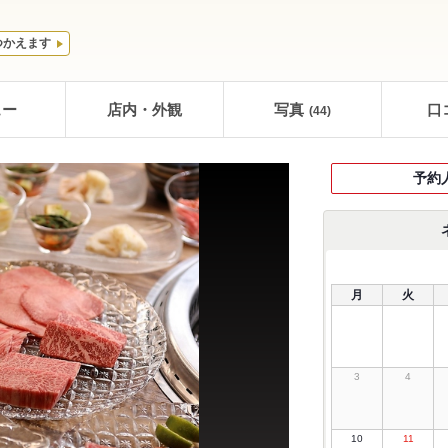
つかえます
ュー
店内・外観
写真
口
(44)
予約
月
火
3
4
10
11