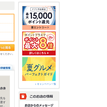
わせください。
キャンペーン一覧
赤身
先を
選す
付」