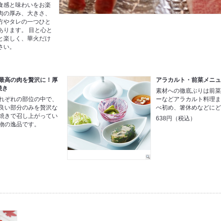
食感と味わいをお楽
肉の厚み、大きさ、
方やタレの一つひと
あります。 目と心と
と楽しく、華火だけ
さい。
最高の肉を贅沢に！厚
アラカルト・前菜メニ
焼き
素材への徹底ぶりは前
れぞれの部位の中で、
ーなどアラカルト料理
良い部分のみを贅沢な
べ初め、箸休めなどに
焼きで召し上がってい
638円（税込）
物の逸品です。
～