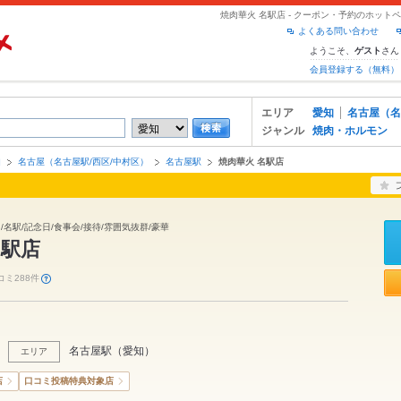
焼肉華火 名駅店 - クーポン・予約のホット
よくある問い合わせ
ようこそ、
さん
ゲスト
会員登録する（無料）
エリア
愛知
名古屋（名
ジャンル
焼肉・ホルモン
知
名古屋（名古屋駅/西区/中村区）
名古屋駅
焼肉華火 名駅店
日/名駅/記念日/食事会/接待/雰囲気抜群/豪華
名駅店
コミ288件
名古屋駅
（
愛知
）
エリア
店
口コミ投稿特典対象店