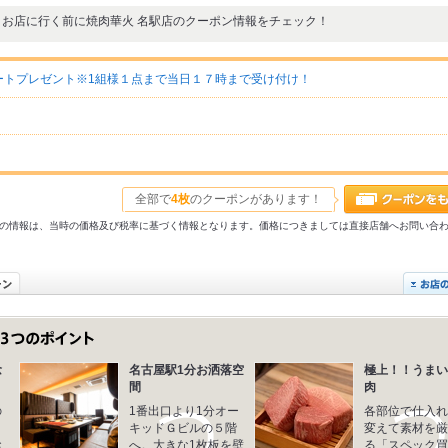
お店に行く前に焼肉華火 名駅店のクーポン情報をチェック！
ートプレゼント※1組様１点まで当日１７時まで受け付け！
全部で
4枚
のクーポンがあります！
31以前の情報は、当時の価格及び税率に基づく情報となります。価格につきましては直接店舗へお問い合
念
名古屋駅1分お洒落空
極上！！うまい
間
肉
の
1番出口より1分オー
各部位で仕入れ
。
キッドＧビルの５階
変えて素材を厳
お
へ。大きな1枚板を壁
る「スペック買