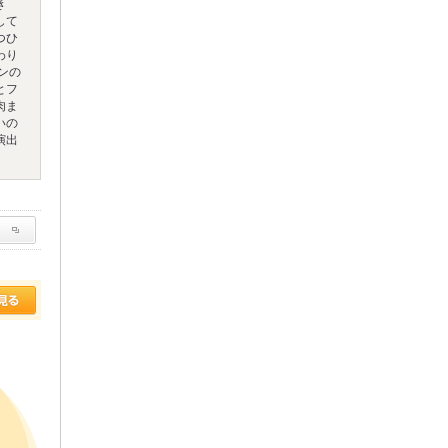
き
して
つひ
わり
ンの
とフ
肉ま
いの
演出