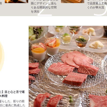
用
面にデザインし温も
で品質最上主義
りある開放的な空間
くのが華火流
を演出
に】目と心と舌で堪
ス料理
凝らした、彩りの前
の日に最高に熟成した