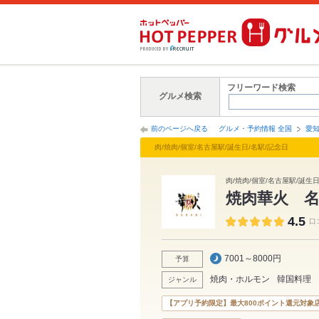
フリーワード検索
グルメ検索
前のページへ戻る
グルメ・予約情報 全国
愛
肉/焼肉/個室/名古屋駅/誕生日/名駅/記念日
肉/焼肉/個室/名古屋駅/誕生
焼肉華火 
4.5
口
7001～8000円
予算
焼肉・ホルモン
韓国料理
ジャンル
【アプリ予約限定】最大800ポイント還元対象