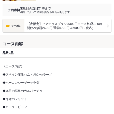
来店日の当日21時まで
予約締切
※曜日によって締切が異なる場合があります。
【夜限定】ビアテラスプラン 3300円コース料理+2.5時
クーポン
間飲み放題2400円 通常5700円→5000円（税込）
コース内容
品数
9品
《コース内容》
◆スペイン産生ハム ハモンセラーノ
◆ベーコンシーザーサラダ
◆本日の鮮魚のカルパッチョ
◆海老のフリット
◆ローストビーフ