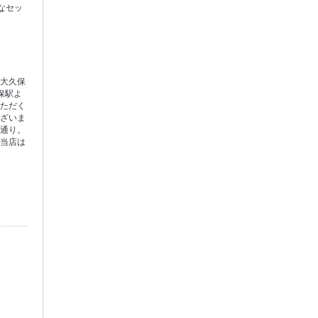
なセッ
新大久保
保駅よ
いただく
ございま
ン通り。
に当店は