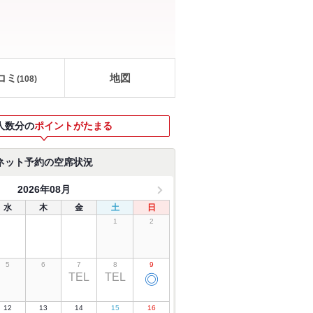
コミ
地図
(
108
)
人数分の
ポイントがたまる
ネット予約の空席状況
2026年08月
水
木
金
土
日
1
2
5
6
7
8
9
TEL
TEL
◎
12
13
14
15
16