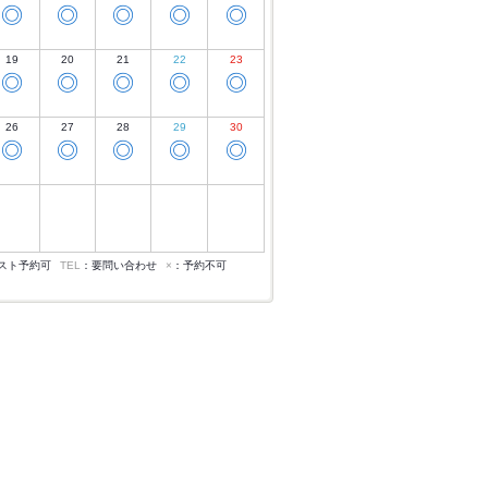
◎
◎
◎
◎
◎
19
20
21
22
23
◎
◎
◎
◎
◎
26
27
28
29
30
◎
◎
◎
◎
◎
スト予約可
TEL
：要問い合わせ
×
：予約不可