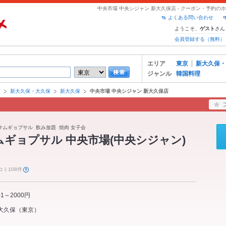
中央市場 中央シジャン 新大久保店 - クーポン・予約の
よくある問い合わせ
ようこそ、
さん
ゲスト
会員登録する（無料）
エリア
東京
新大久保・
ジャンル
韓国料理
京
新大久保・大久保
新大久保
中央市場 中央シジャン 新大久保店
 サムギョプサル 飲み放題 焼肉 女子会
ムギョプサル 中央市場(中央シジャン)
コミ108件
01～2000円
大久保
（
東京
）