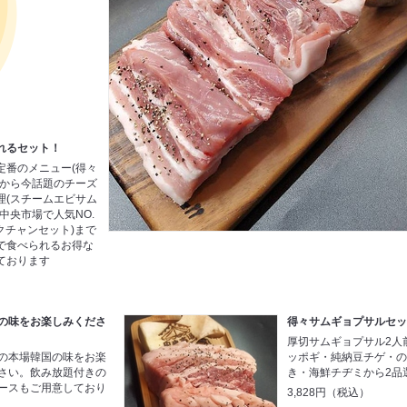
れるセット！
定番のメニュー(得々
)から今話題のチーズ
理(スチームエビサム
中央市場で人気NO.
クチャンセット)まで
なで食べられるお得な
ております
の味をお楽しみくださ
得々サムギョプサルセ
厚切サムギョプサル2人
の本場韓国の味をお楽
ッポギ・純納豆チゲ・
さい。飲み放題付きの
き・海鮮チヂミから2品
ースもご用意しており
3,828円（税込）