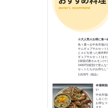
☆大人気☆お得に食べ
色々選べる中央市場の
サムギョプサルセット
とエビを使った創作料
ギョプサルセット)また
1韓国式豚ホルモン(マ
3480円(税別)で皆ん
セットたちがお待ちし
3,828円（税込）
本場韓国
い
中央市場
しみくだ
お得なコ
ます。