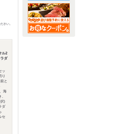
ください。
サル2
サラダ
セッ
切り
人前と
料
、海
き、
択)
ラダ
ら
ルセ