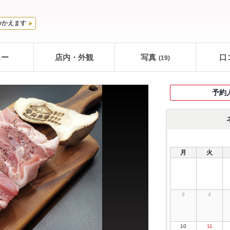
つかえます
ュー
店内・外観
写真
口
(19)
予約
月
火
3
4
10
11