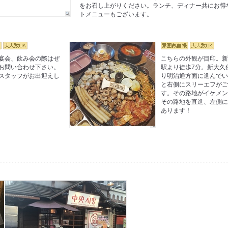
をお召し上がりください。ランチ、ディナー共にお得
トメニューもございます。
宴会、飲み会の際はぜ
こちらの外観が目印。
お問い合わせ下さい。
駅より徒歩7分。新大久
スタッフがお出迎えし
り明治通方面に進んで
と右側にスリーエフが
す。その路地がイケメ
その路地を直進、左側
あります！