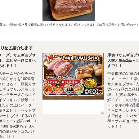
以前の情報は、当時の価格及び税率に基づく情報となります。価格につきましては直接店舗へお問い合わせ
チーズ、サムギョプサ
厚切りサムギョプ
ル、エビが一緒に食べ
人前と単品2品＋
られる！！
まで！！
スチームだからチーズ
中央市場の定番の
の柔らかさを100%引
トメニュー！！厚
き出せる！！厚切りサ
サムギョプサル2
ムギョプサルとモッチ
選べる2品の単品
ャレラチーズさらにイ
理！！(純豆腐チゲ
イダコキムチ炒飯！！
鮮チヂミ、のり巻
またその上にバーター
トッポキの中2品選
焼きエビ！！セットプ
さらにチョレギサ
レートも付いてるので
まで付き！！だか
ボリューム感Good！！
得々サムギョプサ
3480円(税別)で2~3人
ット！！
前の量だからコスパも
Good！！