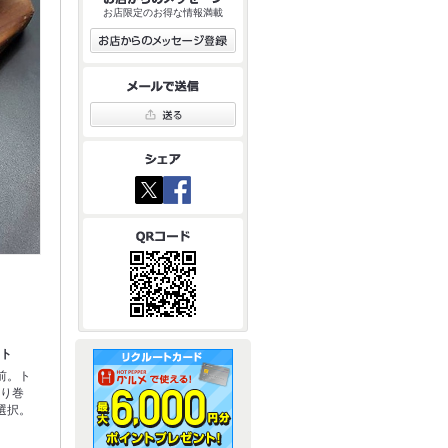
お店限定のお得な情報満載
ット
前。ト
のり巻
選択。