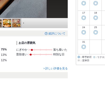
◎
◎
17
18
◎
◎
24
25
◎
◎
総評について
31
お店の雰囲気
◎
75%
にぎやか
落ち着いた
普段使い
特別な日
13%
◎
：即予約可
□
：リクエ
12%
休
：定休日
詳しい評価を見る
。
。