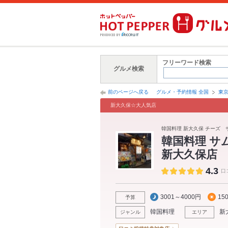
フリーワード検索
グルメ検索
前のページへ戻る
グルメ・予約情報 全国
東
新大久保☆大人気店
韓国料理 新大久保 チーズ
韓国料理 サ
新大久保店
4.3
口
3001～4000円
15
予算
韓国料理
新
ジャンル
エリア