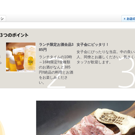
ランチ限定お酒全品3
女子会にピッタリ！
85円
女子会にぴったりな当店。中の良い
得
ランチタイムの10時
人、同僚とお越しください。気さく
も
～16時限定!!全種類
タッフが歓迎します。
のお酒がなんと385
円!!絶品の料理とお酒
をお楽しみくださ
い。