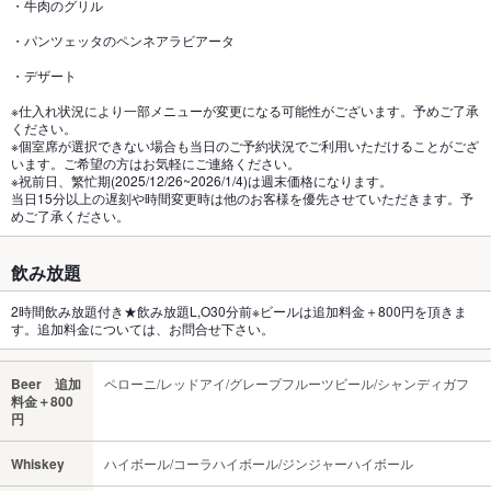
・牛肉のグリル
・パンツェッタのペンネアラビアータ
・デザート
※仕入れ状況により一部メニューが変更になる可能性がございます。予めご了承
ください。
※個室席が選択できない場合も当日のご予約状況でご利用いただけることがござ
います。ご希望の方はお気軽にご連絡ください。
※祝前日、繁忙期(2025/12/26~2026/1/4)は週末価格になります。
当日15分以上の遅刻や時間変更時は他のお客様を優先させていただきます。予
めご了承ください。
飲み放題
2時間飲み放題付き★飲み放題L,O30分前※ビールは追加料金＋800円を頂きま
す。追加料金については、お問合せ下さい。
Beer 追加
ペローニ/レッドアイ/グレープフルーツビール/シャンディガフ
料金＋800
円
Whiskey
ハイボール/コーラハイボール/ジンジャーハイボール