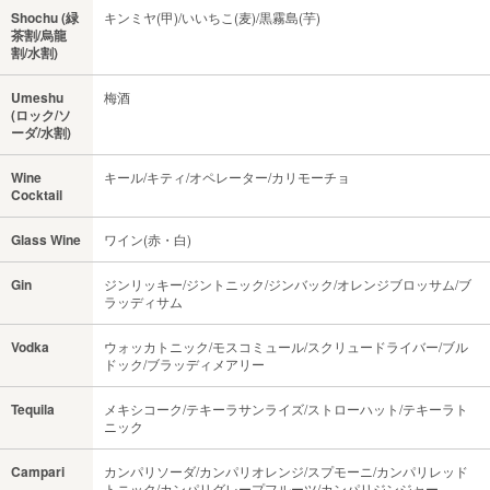
Shochu (緑
キンミヤ(甲)/いいちこ(麦)/黒霧島(芋)
茶割/烏龍
割/水割)
Umeshu
梅酒
(ロック/ソ
ーダ/水割)
Wine
キール/キティ/オペレーター/カリモーチョ
Cocktail
Glass Wine
ワイン(赤・白)
Gin
ジンリッキー/ジントニック/ジンバック/オレンジブロッサム/ブ
ラッディサム
Vodka
ウォッカトニック/モスコミュール/スクリュードライバー/ブル
ドック/ブラッディメアリー
Tequila
メキシコーク/テキーラサンライズ/ストローハット/テキーラト
ニック
Campari
カンパリソーダ/カンパリオレンジ/スプモーニ/カンパリレッド
トニック/カンパリグレープフルーツ/カンパリジンジャー