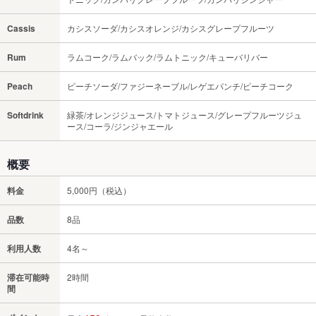
Cassis
カシスソーダ/カシスオレンジ/カシスグレープフルーツ
Rum
ラムコーク/ラムバック/ラムトニック/キューバリバー
Peach
ピーチソーダ/ファジーネーブル/レゲエパンチ/ピーチコーク
Softdrink
緑茶/オレンジジュース/トマトジュース/グレープフルーツジュ
ース/コーラ/ジンジャエール
概要
料金
5,000円（税込）
品数
8品
利用人数
4名～
滞在可能時
2時間
間