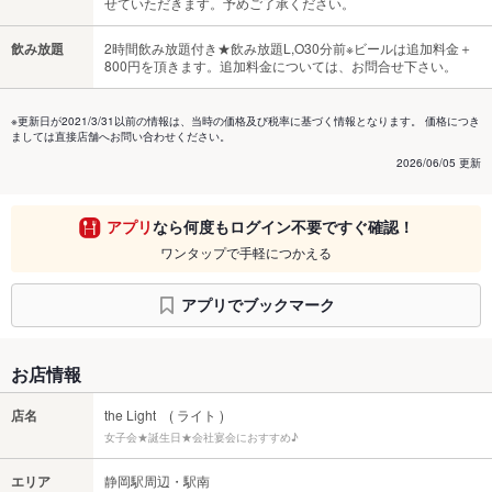
せていただきます。予めご了承ください。
飲み放題
2時間飲み放題付き★飲み放題L,O30分前※ビールは追加料金＋
800円を頂きます。追加料金については、お問合せ下さい。
※更新日が2021/3/31以前の情報は、当時の価格及び税率に基づく情報となります。 価格につき
ましては直接店舗へお問い合わせください。
2026/06/05 更新
アプリ
なら何度もログイン不要ですぐ確認！
ワンタップで手軽につかえる
アプリでブックマーク
お店情報
店名
the Light ( ライト )
女子会★誕生日★会社宴会におすすめ♪
エリア
静岡駅周辺・駅南