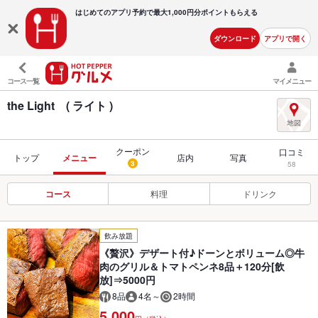
はじめてのアプリ予約で最大
1,000円分ポイントもらえる
ダウンロード
アプリで開く
コース一覧
マイメニュー
the Light ( ライト )
クーポン
口コミ
トップ
メニュー
店内
写真
3
58
コース
料理
ドリンク
飲み放題
《贅沢》デザート付♪ドーンとボリューム◎牛
肉のグリル＆トマトペンネ8品＋120分[飲
放]⇒5000円
8品
4名～
2時間
5,000