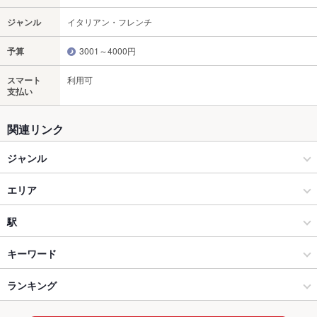
ジャンル
イタリアン・フレンチ
予算
3001～4000円
スマート
利用可
支払い
関連リンク
ジャンル
イタリアン・フレンチ
エリア
イタリアン
静岡駅周辺・駅南
駅
静岡駅周辺・葵区・駿河区 × イタリアン・フレンチ
静岡駅周辺・駅南 × イタリアン・フレンチ
静岡駅
キーワード
静岡駅周辺・葵区・駿河区 × イタリアン
静岡駅周辺・駅南 × イタリアン
新静岡駅
ランキング
からあげ
お茶漬け
エビ料理
カニ料理
フライドポテト
ソーセージ
ステーキ
リゾット
グラタン
パテ
パスタ
カルボナーラ
静岡駅 × イタリアン・フレンチ
静岡
静岡のグルメランキング