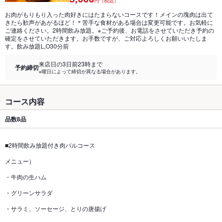
円（税込）
お肉がもりもり入った肉好きにはたまらないコースです！メインの塊肉は出て
きたら歓声があがるほど！＊苦手な食材がある場合は変更可能です。お気軽に
ご連絡ください。2時間飲み放題。※ご予約後、お電話をさせていただき予約の
確定をさせていただきます。お手数ですが、ご対応よろしくお願いいたしま
す。飲み放題L,O30分前
来店日の3日前23時まで
予約締切
※曜日によって締切が異なる場合があります。
コース内容
品数
8品
■2時間飲み放題付き肉バルコース
メニュー）
・牛肉の生ハム
・グリーンサラダ
・サラミ、ソーセージ、とりの唐揚げ