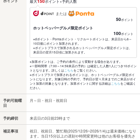
ポイント
150
最大
ポイント×予約人数
または
50
ポイント
ホットペッパーグルメ限定ポイント
100
ポイント
※dポイント・Pontaポイント・リクルートポイントは、来店日から6～
10日後にポイント加算されます。
※ポイントプラスで加算されるホットペッパーグルメ限定ポイントは、
来店日の翌月15日頃に加算されます。
※加算ポイントは、ご予約の条件により変動する場合があります。
※一部時間帯（7:00～14:59来店の予約）は確定した人数1人につき10ポイン
トとなります。詳しくは
こちら
をご覧ください。
※ポイントプラスで加算されるポイントは、ホットペッパーグルメ限定ポイ
ントになります。対象日時の予約で、予約日が翌々月末までのご来店がポイ
ント加算の対象となります。加算ポイントに関する詳細は
こちら
をご確認く
ださい。
予約可能曜
月～日・祝日・祝前日
日
予約締切
来店日の3日前23時まで
補足事項
祝日、祝前日、繁忙期(2025/12/26~2026/1/4)は週末価格になり
ます。当日15分以上の遅刻や時間変更時は他のお客様を優先さ