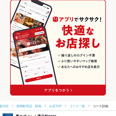
ペペロンチーノ
ジェノベーゼ
ピザ
ケーキ
デザート
アヒージョ
静岡駅 × イタリアン
静岡 × イタリアン・フレンチ
静岡のイタリアン・フレンチランキング
生ハム
チーズケーキ
静岡 × イタリアン
静岡のイタリアンランキング
静岡駅周辺・葵区・駿河区のグルメランキング
静岡駅周辺・葵区・駿河区のイタリアン・フレンチランキング
静岡駅周辺・葵区・駿河区のイタリアンランキング
静岡駅周辺・駅南のグルメランキング
静岡駅周辺・駅南のイタリアン・フレンチランキング
静岡駅周辺・駅南のイタリアンランキング
駿河区
静岡駅周辺・駅南
お店TOP
コース一覧
コース詳細
夏のポイント還元祭2026