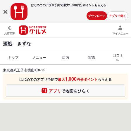
はじめてのアプリ予約で最大
1,000円分ポイントもらえる
ダウンロード
アプリで開く
お店TOP
マイメニュー
酒処 きずな
口コミ
トップ
メニュー
店内
写真
97
東京都八王子市横山町8-12
1,000
はじめてのアプリ予約で
最大
円分ポイント
もらえる
アプリ
で地図をひらく