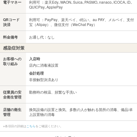
電子マネー
利用可 ：楽天Edy､WAON､Suica､PASMO､nanaco､ICOCA､iD､
QUICPay､ApplePay
QRコード
利用可 ：PayPay、楽天ペイ、d払い、au PAY、メルペイ、支付
決済
宝（Alipay）、微信支付（WeChat Pay）
料金備考
お通し代：なし
感染症対策
お客様への
入店時
取り組み
店内に消毒液設置
会計処理
非接触型決済あり
従業員の安
勤務時の検温、頻繁な手洗い
全衛生管理
店舗の衛生
換気設備の設置と換気、多数の人が触れる箇所の消毒、備品/卓
管理
上設置物の消毒
※各項目の詳細は
こちら
をご確認ください。