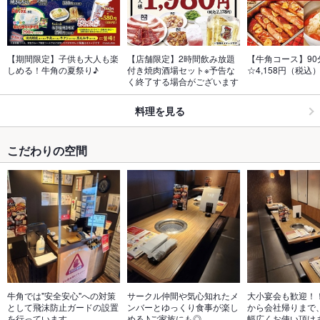
【期間限定】子供も大人も楽
【店舗限定】2時間飲み放題
【牛角コース】90
しめる！牛角の夏祭り♪
付き焼肉酒場セット※予告な
☆4,158円（税込
く終了する場合がございます
料理を見る
こだわりの空間
牛角では"安全安心"への対策
サークル仲間や気心知れたメ
大小宴会も歓迎！
として飛沫防止ガードの設置
ンバーとゆっくり食事が楽し
から会社帰りまで
を行っています
める♪ご家族にも◎
幅広くお使い頂け