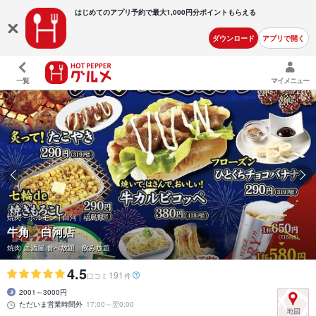
はじめてのアプリ予約で最大
1,000円分ポイントもらえる
ダウンロード
アプリで開く
一覧
マイメニュー
焼肉・ホルモン | 白河 | 福島県
牛角 白河店
焼肉 居酒屋 食べ放題 飲み放題
4.5
191
口コミ
件
2001～3000円
ただいま営業時間外
17:00～翌0:00