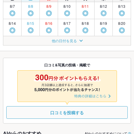
8/7
8/8
8/9
8/10
8/11
8/12
8/13
◎
◎
◎
◎
◎
◎
◎
8/14
8/15
8/16
8/17
8/18
8/19
8/20
◎
◎
◎
◎
◎
◎
◎
8/21
8/22
8/23
8/24
8/25
8/26
8/27
他の日付を見る
◎
◎
◎
◎
◎
◎
◎
8/28
8/29
8/30
8/31
9/1
9/2
9/3
◎
◎
◎
◎
◎
◎
◎
口コミ&写真の投稿・掲載で
9/4
9/5
9/6
9/7
9/8
9/9
9/10
◎
◎
◎
◎
◎
◎
◎
口コミを投稿する
AIからのおすすめ
AIからのおすすめについて