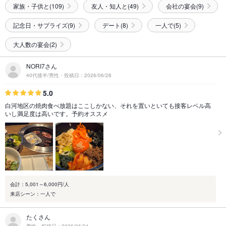
家族・子供と(109)
友人・知人と(49)
会社の宴会(9)
記念日・サプライズ(9)
デート(8)
一人で(5)
大人数の宴会(2)
NORI7さん
40代後半/男性・投稿日：2026/06/28
5.0
白河地区の焼肉食べ放題はここしかない、それを置いといても接客レベル高
いし満足度は高いです。予約オススメ
会計：5,001～6,000円/人
来店シーン：一人で
たくさん