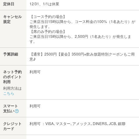
定休日
12/31、1/1は休業
キャンセル
【コース予約の場合】
規定
ご来店当日15時以降から、コース料金の100%（1名あたり）が
発生します。
【席のみ予約の場合】
ご来店当日15時以降から、2,500円（1名あたり）が発生しま
す。
予算詳細
【通常】2500円【宴会】3500円※飲み放題特別クーポンもご用
意♪
ネット予約
利用可
のポイント
利用
利用方法は
こちら
スマート
利用可
支払い
クレジット
利用可 ：VISA､マスター､アメックス､DINERS､JCB､銀聯
カード