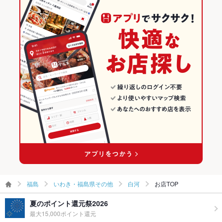
その他
サムギョプサル
福島 × 焼肉・ホルモン
いわき・福島県その他の焼肉・ホルモンランキング
飲み放題
あり ：飲み放題は食べ放題若しくはコースをご注文の方に限り
承ります☆食べ放題＆飲み放題クーポンを多数ご用意♪
いわき・福島県その他 × 韓国料理
福島 × 焼肉
白河のグルメランキング
食べ放題
あり ：量にも質にもこだわった食べ放題をご用意♪少人数でも
大人数でもご利用頂けます♪
いわき・福島県その他 × サムギョプサル
福島 × 韓国料理
白河の焼肉・ホルモンランキング
お酒
カクテル充実、焼酎充実、日本酒充実
白河駅 × 韓国料理
福島 × サムギョプサル
お子様連れ
お子様連れ歓迎 ：お子様メニューあり★ご家族でのご来店お待
白河駅 × サムギョプサル
ちしております♪
ウェディン
歓迎
グパーティ
ー二次会
備考
充実の食べ飲み放題♪少～大人数宴会、打ち上げ、ご家族、デ
ート…などに！気張らずに使える牛角★
福島
いわき・福島県その他
白河
お店TOP
夏のポイント還元祭2026
最大15,000ポイント還元