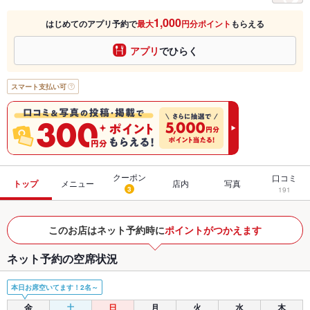
1,000
はじめてのアプリ予約で
最大
円分ポイント
もらえる
アプリ
でひらく
スマート支払い可
クーポン
口コミ
トップ
メニュー
店内
写真
3
191
このお店はネット予約時に
ポイントがつかえます
ネット予約の空席状況
本日お席空いてます！2名～
金
土
日
月
火
水
木