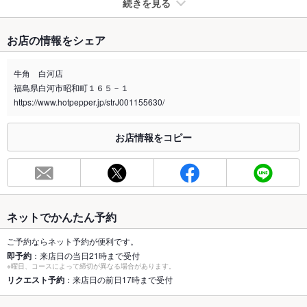
続きを見る
たばこ
お店の情報をシェア
禁煙・喫煙
全席禁煙
牛角 白河店
喫煙専用室
あり
福島県白河市昭和町１６５－１
https://www.hotpepper.jp/strJ001155630/
※2020年4月1日～受動喫煙対策に関する法律が施行されています。正しい情報はお店へお問い
合わせください。
お店情報をコピー
お席
総席数
67席(ご宴会に大人気です！※お席の詳細は各店舗までお問合せ
下さい。)
最大宴会収
－
容人数
ネットでかんたん予約
個室
なし ：掘りごたつ個室あり(8名～10名様用)
ご予約ならネット予約が便利です。
即予約
：来店日の当日21時まで受付
※曜日、コースによって締切が異なる場合があります。
座敷
あり ：座敷がある焼肉屋！大人数で食べ放題&飲み放題で元気
リクエスト予約
：来店日の前日17時まで受付
に宴会♪