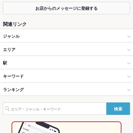
掘りごたつ
なし ：大人数で食べ放題&飲み放題宴会♪座敷の詳細は各店舗ま
でお問合せ下さい。みんなでワイワイ焼肉パーティー!
お店からのメッセージに登録する
カウンター
なし
関連リンク
ソファー
あり
ジャンル
テラス席
なし
焼肉・ホルモン
エリア
貸切
貸切不可 ： 応相談※食べ放題＆飲み放題などの貸切宴会のご相
談も承っております♪お気軽に店舗までご相談下さい★
焼肉
白河
駅
設備
いわき・福島県その他 × 焼肉・ホルモン
白河 × 焼肉・ホルモン
白河駅
キーワード
Wi-Fi
なし
いわき・福島県その他 × 焼肉
白河 × 焼肉
ランキング
エビ料理
にんにく料理
ウインナー
ソーセージ
焼きそば
レバー
バリアフリ
なし ：車椅子のお客様は当店スタッフまでご連絡をお願いいた
ー
します。スタッフが出来る限りのご対応をいたします。
鶏皮
牛タン
ビビンバ
石焼きビビンバ
冷麺
ケーキ
白河駅 × 焼肉・ホルモン
白河 × 韓国料理
福島のグルメランキング
検索
駐車場
あり ：32台
チーズフォンデュ
たこ焼き
油そば
みそラーメン
味噌ラーメン
白河駅 × 焼肉
白河 × サムギョプサル
福島の焼肉・ホルモンランキング
その他設備
★ご宴会やご家族に！厳選牛+飲放付コース/70品食べ放題/100
品食べ放題など内容充実★
韓国料理
福島
いわき・福島県その他のグルメランキング