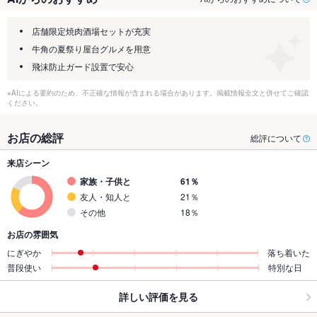
店舗限定焼肉酒場セットが充実
牛角の夏祭り屋台グルメを用意
飛沫防止ガード設置で安心
※AIによる要約のため、不正確な情報が含まれる場合があります。掲載情報全文と併せてご確認
ください。
お店の総評
総評について
来店シーン
家族・子供と
61％
友人・知人と
21％
その他
18％
お店の雰囲気
にぎやか
落ち着いた
普段使い
特別な日
詳しい評価を見る