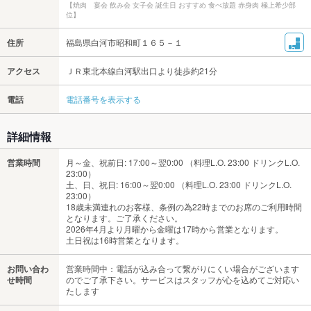
【焼肉 宴会 飲み会 女子会 誕生日 おすすめ 食べ放題 赤身肉 極上希少部
位】
住所
福島県白河市昭和町１６５－１
アクセス
ＪＲ東北本線白河駅出口より徒歩約21分
電話
電話番号を表示する
詳細情報
営業時間
月～金、祝前日: 17:00～翌0:00 （料理L.O. 23:00 ドリンクL.O.
23:00）
土、日、祝日: 16:00～翌0:00 （料理L.O. 23:00 ドリンクL.O.
23:00）
18歳未満連れのお客様、条例の為22時までのお席のご利用時間
となります。ご了承ください。
2026年4月より月曜から金曜は17時から営業となります。
土日祝は16時営業となります。
お問い合わ
営業時間中：電話が込み合って繋がりにくい場合がございます
せ時間
のでご了承下さい。サービスはスタッフが心を込めてご対応い
たします