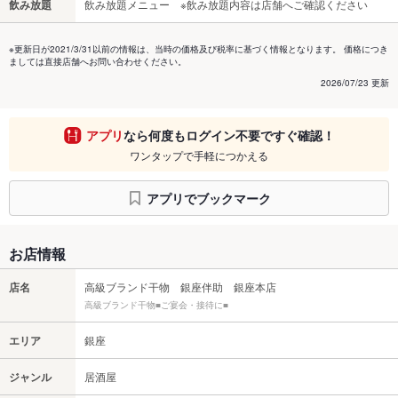
飲み放題
飲み放題メニュー ※飲み放題内容は店舗へご確認ください
※更新日が2021/3/31以前の情報は、当時の価格及び税率に基づく情報となります。 価格につき
ましては直接店舗へお問い合わせください。
2026/07/23 更新
アプリ
なら何度もログイン不要ですぐ確認！
ワンタップで手軽につかえる
アプリでブックマーク
お店情報
店名
高級ブランド干物 銀座伴助 銀座本店
高級ブランド干物■ご宴会・接待に■
エリア
銀座
ジャンル
居酒屋