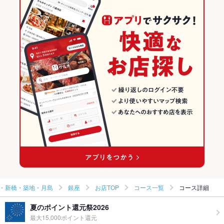
銀座駅 × 和風
東京 × 居酒屋
東京の居酒屋ランキング
うなぎ
ステーキ
ジェラート
焼きうどん
東京 × 和風
銀座・有楽町・新橋・築地・月島のグルメランキング
銀座・有楽町・新橋・築地・月島の居酒屋ランキング
銀座のグルメランキング
銀座の居酒屋ランキング
・新橋・築地・月島
銀座
お店TOP
コース一覧
コース詳細
夏のポイント還元祭2026
最大15,000ポイント還元