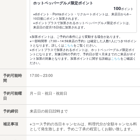
ホットペッパーグルメ限定ポイント
100
ポイント
※dポイント・Pontaポイント・リクルートポイントは、来店日から6～
10日後にポイント加算されます。
※ポイントプラスで加算されるホットペッパーグルメ限定ポイントは、
来店日の翌月15日頃に加算されます。
※加算ポイントは、ご予約の条件により変動する場合があります。
※一部時間帯（7:00～14:59来店の予約）は確定した人数1人につき10ポイン
トとなります。詳しくは
こちら
をご覧ください。
※ポイントプラスで加算されるポイントは、ホットペッパーグルメ限定ポイ
ントになります。対象日時の予約で、予約日が翌々月末までのご来店がポイ
ント加算の対象となります。加算ポイントに関する詳細は
こちら
をご確認く
ださい。
予約可能時
17:00～23:00
間
予約可能曜
月～日・祝日・祝前日
日
予約締切
来店日の前日22時まで
補足事項
※コース予約の当日キャンセルは、料理代分が全額キャンセル料
として発生致します。予めご了承の程宜しくお願い致します。