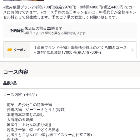
※飲み放題プラン2時間2700円(税込2970円)・3時間4000円(税込4400円)でコー
スにお付けできます。※コース予約の当日キャンセルは、料理代分が全額キャン
セル料として発生致します。予めご了承の程宜しくお願い致します。
来店日の前日22時まで
予約締切
※曜日によって締切が異なる場合があります。
【高級ブランド干物】豪華稀少特上のどくろ開きコース
クーポン
＋3時間飲み放題17000円(税込18700円)
コース内容
品数
9品
コース内容（全9品）
・前菜 希少たこの特製干物
・沖縄名物 ジーマーミとうふ(冷奴)
・本場熊本霜降り馬刺し
・大海老の天婦羅
・国産牛 上たん塩炙り焼き
・超希少干物 特上のどくろ開き
・お出汁とごはん(五つ星お米マイスターお仕立て米)
・香の物