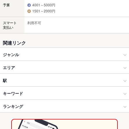
予算
4001～5000円
1501～2000円
スマート
利用不可
支払い
関連リンク
ジャンル
居酒屋
エリア
和風
銀座
駅
銀座・有楽町・新橋・築地・月島 × 居酒屋
銀座 × 居酒屋
銀座駅
キーワード
銀座・有楽町・新橋・築地・月島 × 和風
銀座 × 和風
新橋駅
ランキング
からあげ
馬刺し
塩辛
炉ばた焼き・炙り焼き
沖縄料理
ウニ料理
エビ料理
カニ料理
刺身
アワビ
あん肝
ローストビーフ
銀座駅 × 居酒屋
東京
有楽町駅
東京のグルメランキング
にんにく料理
フライドポテト
ソーセージ
豆腐料理
うどん
そば