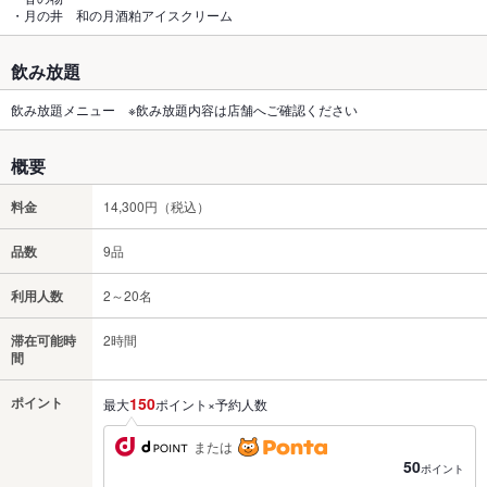
・月の井 和の月酒粕アイスクリーム
飲み放題
飲み放題メニュー ※飲み放題内容は店舗へご確認ください
概要
料金
14,300円（税込）
品数
9品
利用人数
2～20名
滞在可能時
2時間
間
ポイント
150
最大
ポイント×予約人数
または
50
ポイント