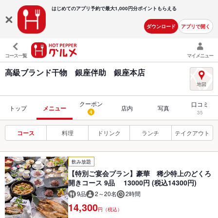
はじめてのアプリ予約で最大
1,000円分ポイントもらえる
ダウンロード
アプリで開く
コース一覧
マイメニュー
高級ブランド干物 銀座伴助 銀座本店
クーポン
口コミ
トップ
メニュー
店内
写真
4
35
コース
料理
ドリンク
ランチ
テイクアウト
飲み放題
【特別ご宴会プラン】豪華 稀少特上のどくろ
開きコース 9品 13000円 (税込14300円)
9品
2～20名
2時間
14,300
円（税込）