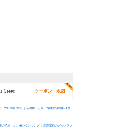
コミ
クーポン・地図
(
440
)
代・古町周辺/焼肉
｜
新潟駅・万代・古町周辺/肉料理全
辺の焼肉・ホルモンランキング
｜
新潟駅前のグルメラン