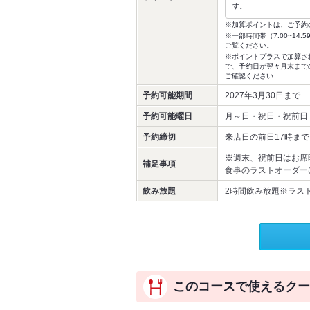
す。
※加算ポイントは、ご予約
※一部時間帯（7:00~1
ご覧ください。
※ポイントプラスで加算さ
で、予約日が翌々月末まで
ご確認ください
予約可能期間
2027年3月30日まで
予約可能曜日
月～日・祝日・祝前日
予約締切
来店日の前日17時まで
※週末、祝前日はお席
補足事項
食事のラストオーダー
飲み放題
2時間飲み放題※ラス
このコースで使えるクー