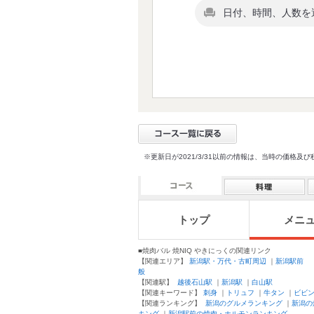
日付、時間、人数を
※更新日が2021/3/31以前の情報は、当時の価
トップ
メニ
■焼肉バル 焼NIQ やきにっくの関連リンク
【関連エリア】
新潟駅・万代・古町周辺
｜
新潟駅前
【
般
【関連駅】
越後石山駅
｜
新潟駅
｜
白山駅
【関連キーワード】
刺身
｜
トリュフ
｜
牛タン
｜
ビビ
【関連ランキング】
新潟のグルメランキング
｜
新潟の
キング
｜
新潟駅前の焼肉・ホルモンランキング