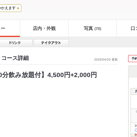
つかえます
ュー
店内・外観
写真
口
(70)
 コース詳細
予
2026/04/20 更新
飲み放題付】4,500円+2,000円
1