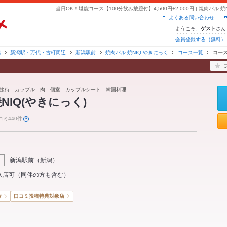
よくある問い合わせ
ようこそ、
さん
ゲスト
会員登録する（無料）
潟
新潟駅・万代・古町周辺
新潟駅前
焼肉バル 焼NIQ やきにっく
コース一覧
コー
接待 カップル 肉 個室 カップルシート 韓国料理
NIQ(やきにっく)
コミ440件
新潟駅前
（
新潟
）
入店可（同伴の方も含む）
店
口コミ投稿特典対象店