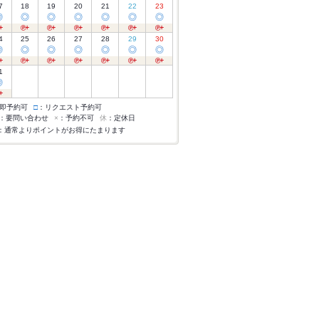
7
18
19
20
21
22
23
◎
◎
◎
◎
◎
◎
◎
4
25
26
27
28
29
30
◎
◎
◎
◎
◎
◎
◎
1
◎
即予約可
□
：リクエスト予約可
：要問い合わせ
×
：予約不可
休
：定休日
：通常よりポイントがお得にたまります