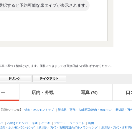
選択すると予約可能な席タイプが表示されます。
格及び税率に基づく情報となります。価格につきましては直接店舗へお問い合わせください。
ュー
店内・外観
写真
口
(70)
関連ジャンル】
焼肉・ホルモントップ
｜
新潟駅・万代・古町周辺/焼肉・ホルモン
｜
新潟駅・万
ンバ
｜
石焼きビビンバ
｜
冷麺
｜
ケーキ
｜
デザート
｜
ジェラート
｜
馬肉
焼肉・ホルモンランキング
｜
新潟駅・万代・古町周辺のグルメランキング
｜
新潟駅・万代・古町周