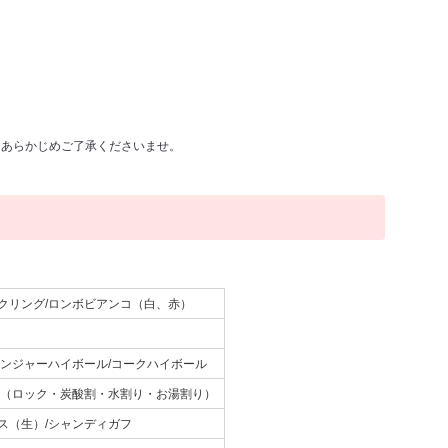
。あらかじめご了承くださいませ。
クリング/ロンボビアンコ（白、赤）
ジンジャーハイボール/コークハイボール
酒（ロック・炭酸割・水割り・お湯割り）
ス（生）/シャンディガフ