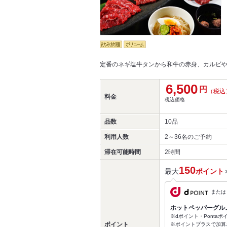
定番のネギ塩牛タンから和牛の赤身、カルビや
6,500
円
（税込
料金
税込価格
品数
10品
利用人数
2～36名
のご予約
滞在可能時間
2時間
150
最大
ポイント
または
ホットペッパーグル
※dポイント・Ponta
ポイント
※ポイントプラスで加算