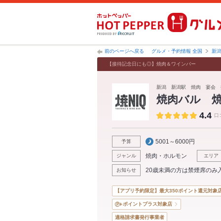
前のページへ戻る
グルメ・予約情報 全国
新
【接待記念日にも◎】焼肉＆ワインバー
新潟 新潟駅 焼肉 宴会 
焼肉バル 焼
4.4
口
5001～6000円
予算
焼肉・ホルモン
ジャンル
エリア
20歳未満の方は禁煙席のみ
お知らせ
【アプリ予約限定】最大350ポイント還元対象
ポイントプラス対象店
適格請求書発行事業者