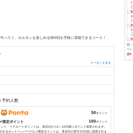
1
2
3
牛ハラミ、ホルモンを楽しめる焼NIQを手軽に堪能できるコース！
◎
：
TEL
）
クーポンを見る
×
予約人数
50
ポイント
100
メ限定ポイント
ポイント
ポイント・リクルートポイントは、来店日から6～10日後にポイント加算されます。
されるホットペッパーグルメ限定ポイントは、来店日の翌月15日頃に加算されま