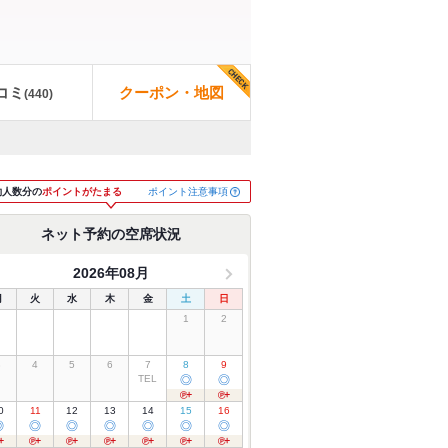
コミ
クーポン・地図
(
440
)
ポイント注意事項
約人数分の
ポイントがたまる
ネット予約の空席状況
2026年08月
月
火
水
木
金
土
日
1
2
3
4
5
6
7
8
9
TEL
◎
◎
0
11
12
13
14
15
16
◎
◎
◎
◎
◎
◎
◎