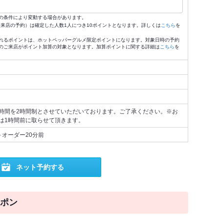
の条件により変動する場合があります。
4:59来店の予約）は確定した人数1人につき10ポイントとなります。詳しくは
こちら
を
れるポイントは、ホットペッパーグルメ限定ポイントになります。対象日時の予約
のご来店がポイント加算の対象となります。加算ポイントに関する詳細は
こちら
を
時間を2時間制とさせていただいております。ご了承ください。※お
は1時間前に取らせて頂きます。
トオーダー20分前
ネット予約する
ポン