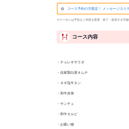
コース予約の方限定！ メッセージ入りデザ
※クーポンは予告なく内容を変更・終了・延長する可能
コース内容
・チョレギサラダ
・自家製白菜キムチ
・ネギ塩牛タン
・和牛赤身
・サンチュ
・和牛カルビ
・お吸い物