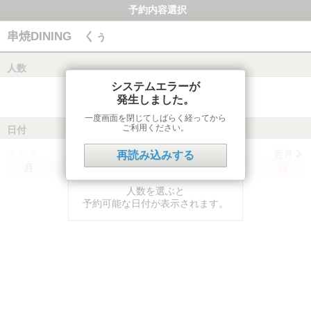
予約内容選択
串焼DINING くぅ
人数
システムエラーが
発生しました。
一度画面を閉じてしばらく経ってから
ご利用ください。
日付
前月
翌月
再読み込みする
月
火
水
木
金
土
日
人数を選ぶと
予約可能な日付が表示されます。