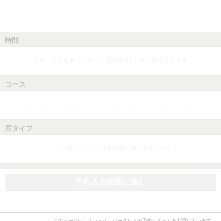
時間
人数、日付を選ぶとネット予約可能な時間が表示されます
コース
人数、日付、時間を選ぶとネット予約可能なコースが表示されます
席タイプ
コースを選ぶとネット予約可能な席が表示されます
予約入力画面に進む
このページは、ホットペッパーグルメの予約システムを利用しています。