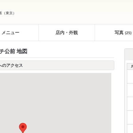
坂
（
東京
）
メニュー
店内・外観
写真
(25)
チ公前 地図
前へのアクセス