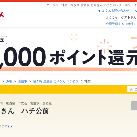
クーポン・地図 | 焼き鳥 居酒屋 とりきん ハチ公前 - クーポン
よくある問い合わせ
ようこそ、
さん
ゲスト
会員登録する（無料）
京
渋谷
宮益坂
焼き鳥 居酒屋 とりきん ハチ公前
地図
肉 居酒屋 二次会 宮益坂 居酒屋
りきん ハチ公前
れます