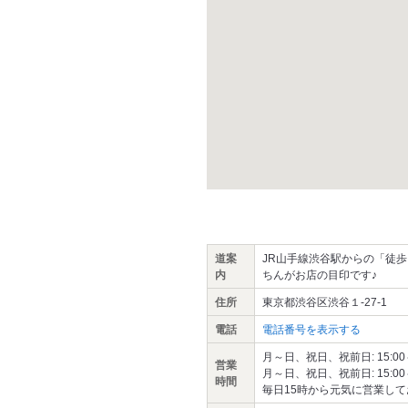
道案
JR山手線渋谷駅からの「徒歩
内
ちんがお店の目印です♪
住所
東京都渋谷区渋谷１-27-1
電話
電話番号を表示する
月～日、祝日、祝前日: 15:00～翌
営業
月～日、祝日、祝前日: 15:00～25
時間
毎日15時から元気に営業し