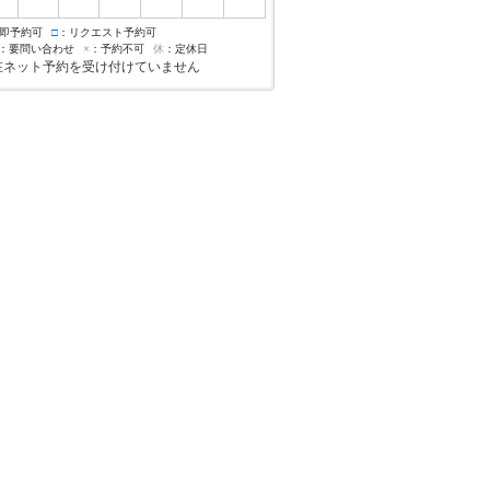
即予約可
□
：リクエスト予約可
：要問い合わせ
×
：予約不可
休
：定休日
在ネット予約を受け付けていません