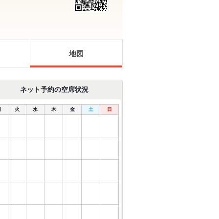
地図
ネット予約の空席状況
月
火
水
木
金
土
日