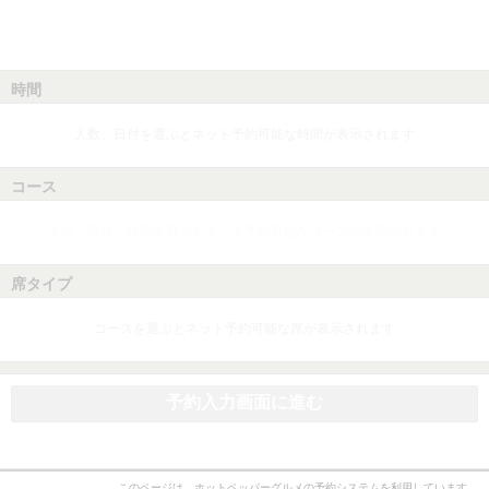
時間
人数、日付を選ぶとネット予約可能な時間が表示されます
コース
人数、日付、時間を選ぶとネット予約可能なコースが表示されます
席タイプ
コースを選ぶとネット予約可能な席が表示されます
予約入力画面に進む
このページは、ホットペッパーグルメの予約システムを利用しています。