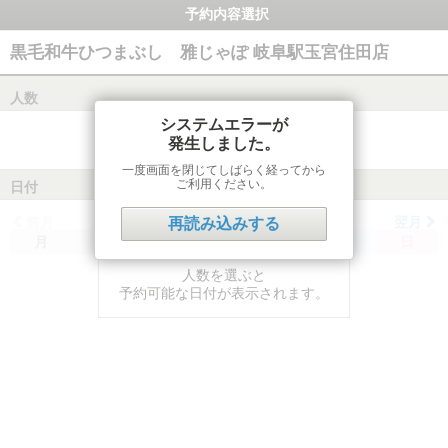
予約内容選択
黒毛和牛ひつまぶし 雅じゃぽ 岐阜駅玉宮住田店
人数
システムエラーが
発生しました。
一度画面を閉じてしばらく経ってから
ご利用ください。
日付
前月
翌月
再読み込みする
月
火
水
木
金
土
日
人数を選ぶと
予約可能な日付が表示されます。