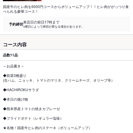
国産牛のヒレ肉を6000円コースからボリュームアップ！！ヒレ肉ががっつり食
べられる豪華コース！
来店日の前日17時まで
予約締切
※曜日によって締切が異なる場合があります。
コース内容
品数
11品
～お品書き～
◆前菜3種盛り
(生ハム、ニョッキ、トマトのマリネ、クリームチーズ、オリーブ等）
◆HACHIROKUサラダ
◆本日の揚げ物
◆熊本県産トマトの焼きカプレーゼ
◆フライドポテト（レギュラー塩味）
★名物！国産牛ヒレ肉のステーキ（ボリュームアップ）