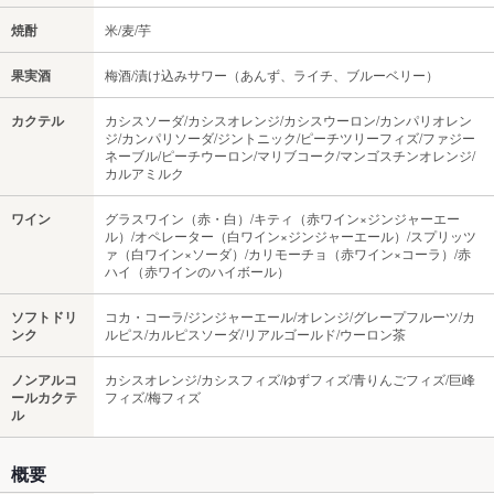
焼酎
米/麦/芋
果実酒
梅酒/漬け込みサワー（あんず、ライチ、ブルーベリー）
カクテル
カシスソーダ/カシスオレンジ/カシスウーロン/カンパリオレン
ジ/カンパリソーダ/ジントニック/ピーチツリーフィズ/ファジー
ネーブル/ピーチウーロン/マリブコーク/マンゴスチンオレンジ/
カルアミルク
ワイン
グラスワイン（赤・白）/キティ（赤ワイン×ジンジャーエー
ル）/オペレーター（白ワイン×ジンジャーエール）/スプリッツ
ァ（白ワイン×ソーダ）/カリモーチョ（赤ワイン×コーラ）/赤
ハイ（赤ワインのハイボール）
ソフトドリ
コカ・コーラ/ジンジャーエール/オレンジ/グレープフルーツ/カ
ンク
ルピス/カルピスソーダ/リアルゴールド/ウーロン茶
ノンアルコ
カシスオレンジ/カシスフィズ/ゆずフィズ/青りんごフィズ/巨峰
ールカクテ
フィズ/梅フィズ
ル
概要