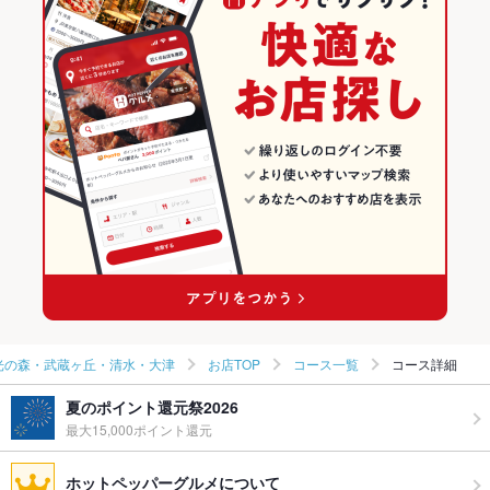
熊本 × 洋・和洋・各国料理・その他
熊本市郊外のグルメランキング
熊本市郊外の居酒屋ランキング
光の森・武蔵ヶ丘・清水・大津のグルメランキング
光の森・武蔵ヶ丘・清水・大津の居酒屋ランキング
光の森・武蔵ヶ丘・清水・大津
お店TOP
コース一覧
コース詳細
夏のポイント還元祭2026
最大15,000ポイント還元
ホットペッパーグルメについて