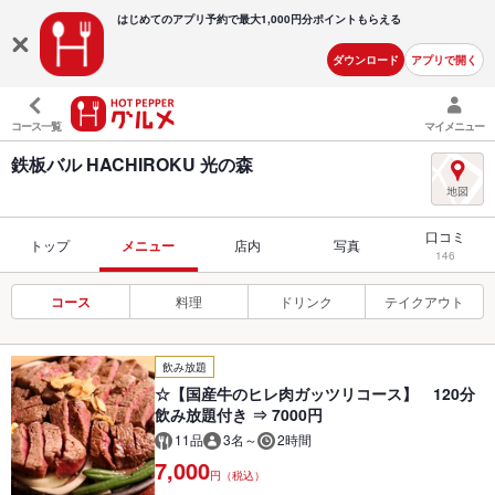
はじめてのアプリ予約で最大
1,000円分ポイントもらえる
ダウンロード
アプリで開く
コース一覧
マイメニュー
鉄板バル HACHIROKU 光の森
口コミ
トップ
メニュー
店内
写真
146
コース
料理
ドリンク
テイクアウト
飲み放題
☆【国産牛のヒレ肉ガッツリコース】 120分
飲み放題付き ⇒ 7000円
11品
3名～
2時間
7,000
円（税込）