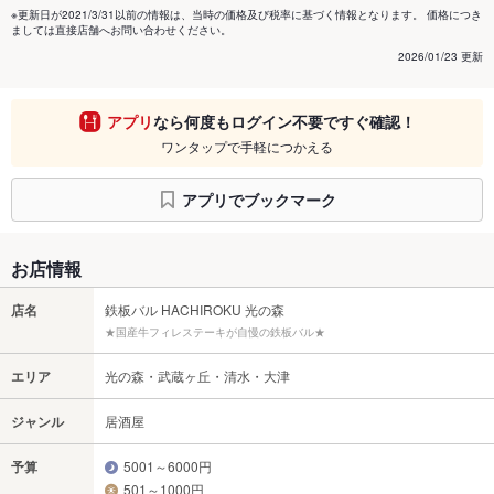
※更新日が2021/3/31以前の情報は、当時の価格及び税率に基づく情報となります。 価格につき
ましては直接店舗へお問い合わせください。
2026/01/23 更新
アプリ
なら何度もログイン不要ですぐ確認！
ワンタップで手軽につかえる
アプリでブックマーク
お店情報
店名
鉄板バル HACHIROKU 光の森
★国産牛フィレステーキが自慢の鉄板バル★
エリア
光の森・武蔵ヶ丘・清水・大津
ジャンル
居酒屋
予算
5001～6000円
501～1000円