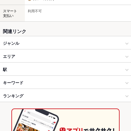
スマート
利用不可
支払い
関連リンク
ジャンル
居酒屋
エリア
洋・和洋・各国料理・その他
光の森・武蔵ヶ丘・清水・大津
駅
熊本市郊外 × 居酒屋
光の森・武蔵ヶ丘・清水・大津 × 居酒屋
三里木駅
キーワード
熊本市郊外 × 洋・和洋・各国料理・その他
光の森・武蔵ヶ丘・清水・大津 × 洋・和洋・各国料理・その他
光の森駅
ランキング
エビ料理
カキ料理・オイスター
フライドポテト
牛すじ
焼きそば
ステーキ
ハンバーグ
アヒージョ
カルビ丼
光の森駅 × 居酒屋
熊本
武蔵塚駅
熊本のグルメランキング
光の森駅 × 洋・和洋・各国料理・その他
熊本 × 居酒屋
熊本の居酒屋ランキング