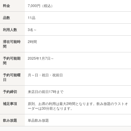
料金
7,000円（税込）
品数
11品
利用人数
3名～
滞在可能時
2時間
間
予約可能期
2025年1月7日～
間
予約可能曜
月～日・祝日・祝前日
日
予約締切
来店日の前日17時まで
補足事項
原則、お席の利用は最大2時間となります。飲み放題のラストオ
ーダーは30分前となります。
飲み放題
単品飲み放題