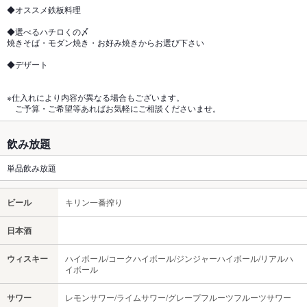
◆オススメ鉄板料理
◆選べるハチロくの〆
焼きそば・モダン焼き・お好み焼きからお選び下さい
◆デザート
※仕入れにより内容が異なる場合もございます。
ご予算・ご希望等あればお気軽にご相談くださいませ。
飲み放題
単品飲み放題
ビール
キリン一番搾り
日本酒
ウィスキー
ハイボール/コークハイボール/ジンジャーハイボール/リアルハ
イボール
サワー
レモンサワー/ライムサワー/グレープフルーツフルーツサワー