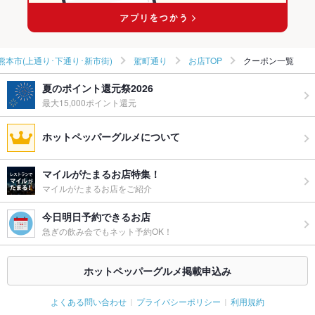
熊本市(上通り･下通り･新市街)
駕町通り
お店TOP
クーポン一覧
夏のポイント還元祭2026
最大15,000ポイント還元
ホットペッパーグルメについて
マイルがたまるお店特集！
マイルがたまるお店をご紹介
今日明日予約できるお店
急ぎの飲み会でもネット予約OK！
ホットペッパーグルメ掲載申込み
よくある問い合わせ
プライバシーポリシー
利用規約