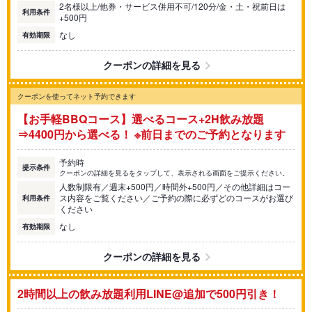
2名様以上/他券・サービス併用不可/120分/金・土・祝前日は
利用条件
+500円
なし
有効期限
クーポンの詳細を見る
クーポンを使ってネット予約できます
【お手軽BBQコース】選べるコース+2H飲み放題
⇒4400円から選べる！ ※前日までのご予約となります
予約時
提示条件
クーポンの詳細を見るをタップして、表示される画面をご提示ください。
人数制限有／週末+500円／時間外+500円／その他詳細はコー
ス内容をご覧ください／ご予約の際に必ずどのコースがお選び
利用条件
ください
なし
有効期限
クーポンの詳細を見る
2時間以上の飲み放題利用LINE@追加で500円引き！