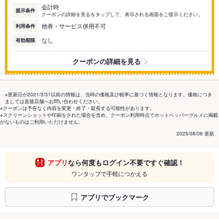
会計時
提示条件
クーポンの詳細を見るをタップして、表示される画面をご提示ください。
他券・サービス併用不可
利用条件
なし
有効期限
クーポンの詳細を見る
※更新日が2021/3/31以前の情報は、当時の価格及び税率に基づく情報となります。価格につき
ましては直接店舗へお問い合わせください。
※クーポンは予告なく内容を変更・終了・延長する可能性があります。
※スクリーンショットや印刷をされた場合を含め、クーポン利用時点でホットペッパーグルメに掲載
がないものはご利用いただけません。
2025/08/06 更新
アプリ
なら何度もログイン不要ですぐ確認！
ワンタップで手軽につかえる
アプリでブックマーク