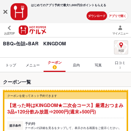
はじめてのアプリ予約で最大
1,000円分ポイントもらえる
ダウンロード
アプリで開く
お店TOP
マイメニュー
BBQ×缶詰×BAR KINGDOM
クーポン
口コミ
トップ
メニュー
店内
写真
3
3
クーポン一覧
クーポンを使ってネット予約できます
【迷った時はKINGDOM★二次会コース】厳選おつまみ
3品+120分飲み放題⇒2000円(週末+500円)
予約時
提示条件
クーポンの詳細を見るをタップして、表示される画面をご提示ください。