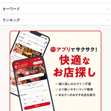
熊本市(上通り･下通り･新市街) × 焼肉・ホルモン
駕町通り × 焼肉・ホルモン
熊本城・市役所前駅
キーワード
熊本市(上通り･下通り･新市街) × 焼肉
駕町通り × 焼肉
水道町駅
ランキング
からあげ
フライドポテト
すき焼き
おでん
牛すじ
地鶏
ハンバーグ
牛タン
バーベキュー
たこ焼き
激辛カレー
通町筋駅 × 焼肉・ホルモン
熊本
通町筋駅
熊本のグルメランキング
通町筋駅 × 焼肉
熊本 × 焼肉・ホルモン
熊本の焼肉・ホルモンランキング
熊本 × 焼肉
熊本市(上通り･下通り･新市街)のグルメランキング
熊本市(上通り･下通り･新市街)の焼肉・ホルモンランキング
駕町通りのグルメランキング
駕町通りの焼肉・ホルモンランキング