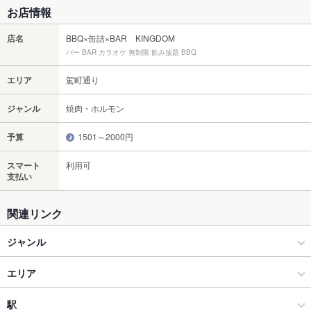
お店情報
店名
BBQ×缶詰×BAR KINGDOM
バー BAR カラオケ 無制限 飲み放題 BBQ
エリア
駕町通り
ジャンル
焼肉・ホルモン
予算
1501～2000円
スマート
利用可
支払い
関連リンク
ジャンル
焼肉・ホルモン
エリア
焼肉
駕町通り
駅