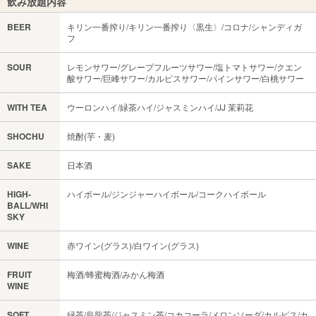
飲み放題内容
BEER
キリン一番搾り/キリン一番搾り〈黒生〉/コロナ/シャンディガ
フ
SOUR
レモンサワー/グレープフルーツサワー/塩トマトサワー/クエン
酸サワー/巨峰サワー/カルピスサワー/パインサワー/白桃サワー
WITH TEA
ウーロンハイ/緑茶ハイ/ジャスミンハイ/JJ 茉莉花
SHOCHU
焼酎(芋・麦)
SAKE
日本酒
HIGH-
ハイボール/ジンジャーハイボール/コークハイボール
BALL/WHI
SKY
WINE
赤ワイン(グラス)/白ワイン(グラス)
FRUIT
梅酒/蜂蜜梅酒/みかん梅酒
WINE
SOFT
緑茶/烏龍茶/ジャスミン茶/コカコーラ/メロンソーダ/カルピス/カ