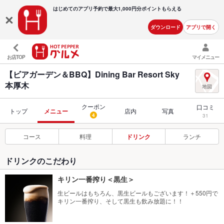
はじめてのアプリ予約で最大
1,000円分ポイントもらえる
ダウンロード
アプリで開く
お店TOP
マイメニュー
【ビアガーデン＆BBQ】Dining Bar Resort Sky
本厚木
クーポン
口コミ
トップ
メニュー
店内
写真
4
31
コース
料理
ドリンク
ランチ
ドリンクのこだわり
キリン一番搾り＜黒生＞
生ビールはもちろん、黒生ビールもございます！＋550円で
キリン一番搾り、そして黒生も飲み放題に！！