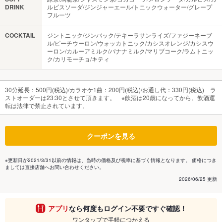
DRINK
ルピスソーダ/ジンジャーエール/トニックウォーター/グレープ
フルーツ
COCKTAIL
ジントニック/ジンバック/テキーラサンライズ/ファジーネーブ
ル/ピーチウーロン/ウォッカトニック/カシスオレンジ/カシスウ
ーロン/カルーアミルク/バナナミルク/マリブコーク/ラムトニッ
ク/カリモーチョ/キティ
30分延長：500円(税込)/カラオケ1曲：200円(税込)/お通し代：330円(税込) ラ
ストオーダーは23:30とさせて頂きます。 ※飲酒は20歳になってから。飲酒運
転は法律で禁止されています。
クーポンを見る
※更新日が2021/3/31以前の情報は、当時の価格及び税率に基づく情報となります。 価格につき
ましては直接店舗へお問い合わせください。
2026/06/25 更新
アプリ
なら何度もログイン不要ですぐ確認！
ワンタップで手軽につかえる