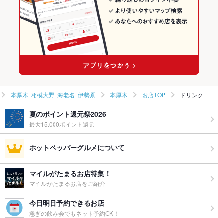
本厚木･相模大野･海老名･伊勢原 × 肉料理全般
神奈川 × 焼肉・ホルモン
本厚木の居酒屋ランキング
本厚木駅 × 焼肉・ホルモン
神奈川 × 肉料理全般
本厚木駅 × 肉料理全般
本厚木･相模大野･海老名･伊勢原
本厚木
お店TOP
ドリンク
夏のポイント還元祭2026
最大15,000ポイント還元
ホットペッパーグルメについて
マイルがたまるお店特集！
マイルがたまるお店をご紹介
今日明日予約できるお店
急ぎの飲み会でもネット予約OK！