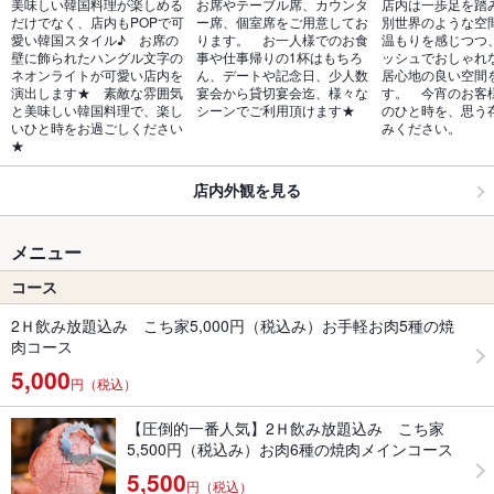
美味しい韓国料理が楽しめる
お席やテーブル席、カウンタ
店内は一歩足を踏
だけでなく、店内もPOPで可
ー席、個室席をご用意してお
別世界のような空
愛い韓国スタイル♪　お席の
ります。　お一人様でのお食
温もりを感じつつ
壁に飾られたハングル文字の
事や仕事帰りの1杯はもちろ
ッシュでおしゃれ
ネオンライトが可愛い店内を
ん、デートや記念日、少人数
居心地の良い空間
演出します★　素敵な雰囲気
宴会から貸切宴会迄、様々な
す。　今宵のお客
と美味しい韓国料理で、楽し
シーンでご利用頂けます★
のひと時を、思う
いひと時をお過ごしください
みください。
★
店内外観を見る
メニュー
コース
2Ｈ飲み放題込み こち家5,000円（税込み）お手軽お肉5種の焼
肉コース
5,000
円（税込）
【圧倒的一番人気】2Ｈ飲み放題込み こち家
5,500円（税込み）お肉6種の焼肉メインコース
5,500
円（税込）