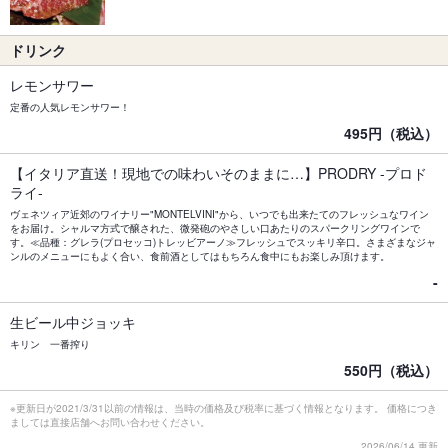
ドリンク
レモンサワー
定番の人気レモンサワー！
495円（税込）
【イタリア直送！現地での味わいそのままに…】PRODRY -プロド
ライ-
ヴェネツィア近郊のワイナリー"MONTELVINI"から、いつでも出来たてのフレッシュなワイン
をお届け。シャルマ方式で醸された、微発砲のやさしい口あたりのスパークリングワインで
す。≪品種：グレラ(プロセッコ)トレッビアーノ≫フレッシュでスッキリ辛口。さまざまなジャ
ンルのメニューにもよく合い、食前酒としてはもちろん食中にもお楽しみ頂けます。
-
生ビール中ジョッキ
キリン 一番搾り
550円（税込）
※更新日が2021/3/31以前の情報は、当時の価格及び税率に基づく情報となります。 価格につき
ましては直接店舗へお問い合わせください。
2026/06/14 更新