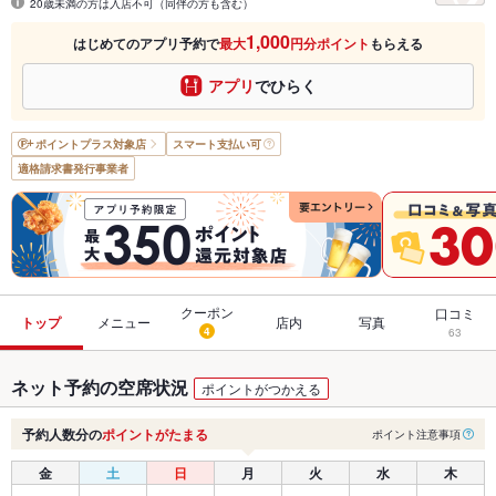
20歳未満の方は入店不可（同伴の方も含む）
1,000
はじめてのアプリ予約で
最大
円分ポイント
もらえる
アプリ
でひらく
ポイントプラス
対象店
スマート支払い可
適格請求書発行事業者
クーポン
口コミ
トップ
メニュー
店内
写真
4
63
ネット予約の空席状況
ポイントがつかえる
予約人数分の
ポイントがたまる
ポイント注意事項
金
土
日
月
火
水
木