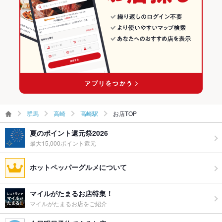
お子様連れ
お子様連れOK ：周りのお客様へのご配慮をお願い致します。
高崎駅 × 韓国料理
群馬 × 韓国料理全般
ウェディン
◆受付中◆お気軽にご相談下さい。30名様～40名様でご利用い
高崎駅 × 韓国料理全般
グパーティ
ただけます◎
ー二次会
お祝い・サ
可
プライズ対
応
備考
7月1日OPEN☆
群馬
高崎
高崎駅
お店TOP
夏のポイント還元祭2026
最大15,000ポイント還元
ホットペッパーグルメについて
マイルがたまるお店特集！
マイルがたまるお店をご紹介