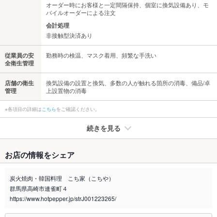
オーダー時にお客様と一定間隔保持、個室に換気設備あり、モ
バイルオーダーによる注文
会計処理
非接触型決済あり
従業員の安
勤務時の検温、マスク着用、頻繁な手洗い
全衛生管理
店舗の衛生
換気設備の設置と換気、多数の人が触れる箇所の消毒、備品/卓
管理
上設置物の消毒
※各項目の詳細は
こちら
をご確認ください。
続きを見る
たばこ
お店の情報をシェア
禁煙・喫煙
全席喫煙可
おタバコ苦手な方は一言お伝えください。善処します！
炭火焼肉・韓国料理 こち家（こちや）
群馬県高崎市連雀町４
喫煙専用室
なし
https://www.hotpepper.jp/strJ001223265/
※2020年4月1日～受動喫煙対策に関する法律が施行されています。正しい情報はお店へお問い
合わせください。