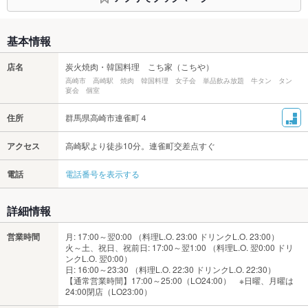
基本情報
店名
炭火焼肉・韓国料理 こち家（こちや）
高崎市 高崎駅 焼肉 韓国料理 女子会 単品飲み放題 牛タン タン
宴会 個室
住所
群馬県高崎市連雀町４
アクセス
高崎駅より徒歩10分。連雀町交差点すぐ
電話
電話番号を表示する
詳細情報
営業時間
月: 17:00～翌0:00 （料理L.O. 23:00 ドリンクL.O. 23:00）
火～土、祝日、祝前日: 17:00～翌1:00 （料理L.O. 翌0:00 ドリ
ンクL.O. 翌0:00）
日: 16:00～23:30 （料理L.O. 22:30 ドリンクL.O. 22:30）
【通常営業時間】17:00～25:00（LO24:00） ※日曜、月曜は
24:00閉店（LO23:00）