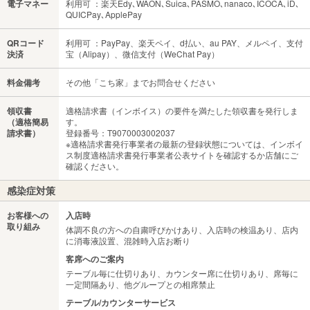
電子マネー
利用可 ：楽天Edy､WAON､Suica､PASMO､nanaco､ICOCA､iD､
QUICPay､ApplePay
QRコード
利用可 ：PayPay、楽天ペイ、d払い、au PAY、メルペイ、支付
決済
宝（Alipay）、微信支付（WeChat Pay）
料金備考
その他「こち家」までお問合せください
領収書
適格請求書（インボイス）の要件を満たした領収書を発行しま
（適格簡易
す。
請求書）
登録番号：T9070003002037
※適格請求書発行事業者の最新の登録状態については、インボイ
ス制度適格請求書発行事業者公表サイトを確認するか店舗にご
確認ください。
感染症対策
お客様への
入店時
取り組み
体調不良の方への自粛呼びかけあり、入店時の検温あり、店内
に消毒液設置、混雑時入店お断り
客席へのご案内
テーブル毎に仕切りあり、カウンター席に仕切りあり、席毎に
一定間隔あり、他グループとの相席禁止
テーブル/カウンターサービス