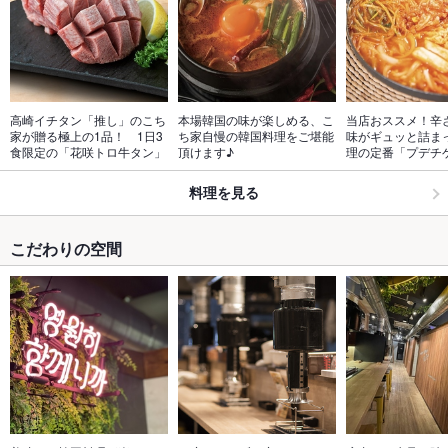
高崎イチタン「推し」のこち
本場韓国の味が楽しめる、こ
当店おススメ！辛
家が贈る極上の1品！　1日3
ち家自慢の韓国料理をご堪能
味がギュッと詰ま
食限定の「花咲トロ牛タン」
頂けます♪
理の定番「プデチ
料理を見る
こだわりの空間