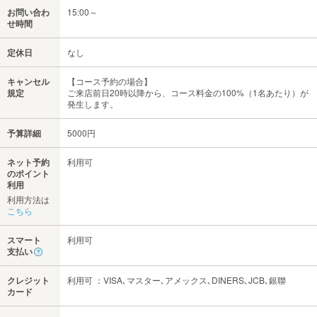
お問い合わ
15:00～
せ時間
定休日
なし
キャンセル
【コース予約の場合】
規定
ご来店前日20時以降から、コース料金の100%（1名あたり）が
発生します。
予算詳細
5000円
ネット予約
利用可
のポイント
利用
利用方法は
こちら
スマート
利用可
支払い
クレジット
利用可 ：VISA､マスター､アメックス､DINERS､JCB､銀聯
カード