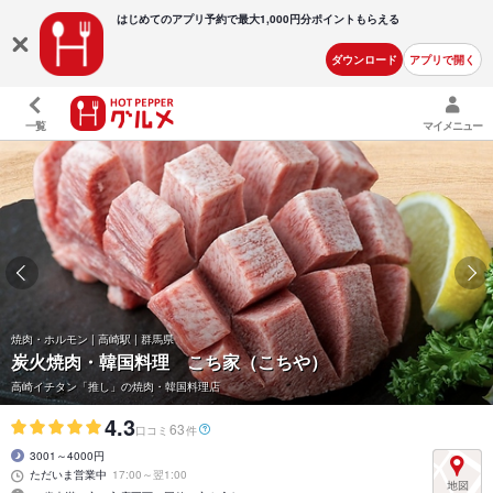
はじめてのアプリ予約で最大
1,000円分ポイントもらえる
ダウンロード
アプリで開く
一覧
マイメニュー
焼肉・ホルモン | 高崎駅 | 群馬県
炭火焼肉・韓国料理 こち家（こちや）
高崎イチタン「推し」の焼肉・韓国料理店
4.3
63
口コミ
件
3001～4000円
ただいま営業中
17:00～翌1:00