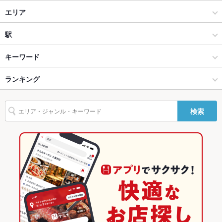
焼肉・ホルモン
エリア
設備
Wi-Fi
なし
焼肉
高崎駅
駅
バリアフリ
なし ：２F席にございます。できる限りのお手伝いはさせて頂
高崎 × 焼肉・ホルモン
高崎駅 × 焼肉・ホルモン
北高崎駅
キーワード
ー
きます◎
高崎 × 焼肉
高崎駅 × 焼肉
高崎駅
ランキング
にんにく料理
炭火焼
牛タン
ビビンバ
冷麺
プデチゲ
駐車場
なし ：近隣に提携コインパーキングございます！
高崎駅 × 焼肉・ホルモン
高崎駅 × 韓国料理
群馬のグルメランキング
英語メニュ
あり
ー
検索
高崎駅 × 焼肉
高崎駅 × 韓国料理全般
群馬の焼肉・ホルモンランキング
その他設備
ご不明な点などお気軽にご相談下さい。
韓国料理
群馬
高崎のグルメランキング
その他
飲み放題
あり ：各種宴会コースにも含まれます。
韓国料理全般
群馬 × 焼肉・ホルモン
高崎の焼肉・ホルモンランキング
食べ放題
なし ：食べ放題のご用意はございませんが、ボリューム満点の
高崎 × 韓国料理
群馬 × 焼肉
高崎駅のグルメランキング
料理コース各種ございます。
高崎 × 韓国料理全般
群馬 × 韓国料理
高崎駅の焼肉・ホルモンランキング
お酒
カクテル充実、ワイン充実