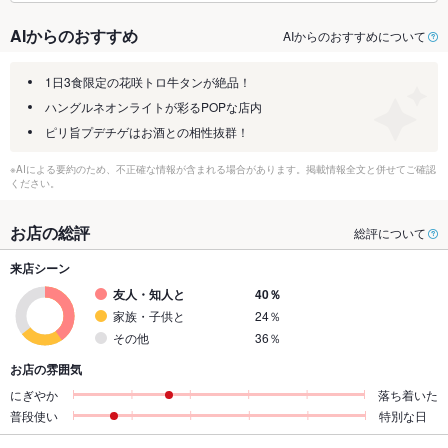
AIからのおすすめ
AIからのおすすめについて
1日3食限定の花咲トロ牛タンが絶品！
ハングルネオンライトが彩るPOPな店内
ピリ旨プデチゲはお酒との相性抜群！
※AIによる要約のため、不正確な情報が含まれる場合があります。掲載情報全文と併せてご確認
ください。
お店の総評
総評について
来店シーン
友人・知人と
40％
家族・子供と
24％
その他
36％
お店の雰囲気
にぎやか
落ち着いた
普段使い
特別な日