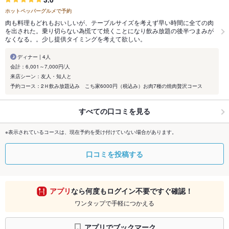
ホットペッパーグルメで予約
肉も料理もどれもおいしいが、テーブルサイズを考えず早い時間に全ての肉
を出された。乗り切らない為慌てて焼くことになり飲み放題の後半つまみが
なくなる。。少し提供タイミングを考えて欲しい。
ディナー | 4人
会計：6,001～7,000円/人
来店シーン：友人・知人と
予約コース：2Ｈ飲み放題込み こち家6000円（税込み）お肉7種の焼肉贅沢コース
すべての口コミを見る
※表示されているコースは、現在予約を受け付けていない場合があります。
口コミを投稿する
アプリ
なら何度もログイン不要ですぐ確認！
ワンタップで手軽につかえる
アプリでブックマーク