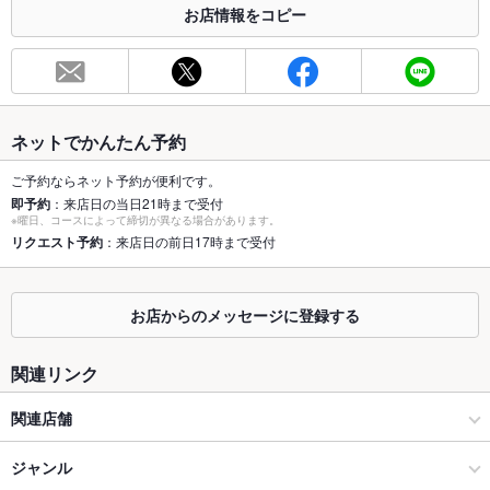
お店情報をコピー
お席
総席数
40席(貸切も可能です！)
最大宴会収
40人(人数ご予算名に合わせた各種プランご用意ございます！)
容人数
ネットでかんたん予約
個室
あり ：8名様まで利用可能の個室席ございます◎
ご予約ならネット予約が便利です。
即予約
：来店日の当日21時まで受付
※曜日、コースによって締切が異なる場合があります。
座敷
なし ：お座敷席のご用意はございません。ご了承ください
リクエスト予約
：来店日の前日17時まで受付
掘りごたつ
なし ：掘りごたつ席のご用意はございません。ご了承くださ
い。
お店からのメッセージに登録する
カウンター
あり ：1～3名様でご利用頂けるカウンター席が6席ございます
◎
関連リンク
ソファー
なし ：ソファー席のご利用はございません。ご了承ください◎
関連店舗
テラス席
なし ：テラス席のご用意はございません。ご了承ください◎
焼肉酒家てっしん。 高崎本店
ジャンル
貸切
貸切不可 ：30名～