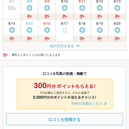
8/7
8/8
8/9
8/10
8/11
8/12
8/13
TEL
◎
◎
◎
◎
◎
◎
8/14
8/15
8/16
8/17
8/18
8/19
8/20
◎
◎
◎
□
◎
◎
◎
8/21
8/22
8/23
8/24
8/25
8/26
8/27
他の日付を見る
休
休
休
休
◎
◎
◎
：通常よりポイントがお得にたまります
8/28
8/29
8/30
8/31
9/1
9/2
9/3
口コミ&写真の投稿・掲載で
◎
◎
◎
□
◎
◎
◎
9/4
9/5
9/6
9/7
9/8
9/9
9/10
◎
◎
◎
□
◎
◎
◎
口コミを投稿する