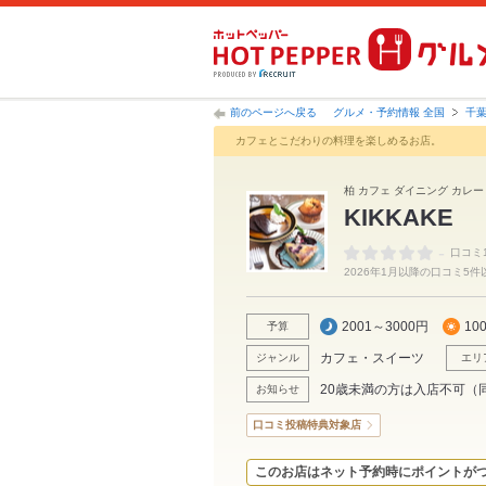
前のページへ戻る
グルメ・予約情報 全国
千
カフェとこだわりの料理を楽しめるお店。
柏 カフェ ダイニング カレー
KIKKAKE
-
口コミ
2026年1月以降の口コミ5
2001～3000円
10
予算
カフェ・スイーツ
ジャンル
エリ
20歳未満の方は入店不可（
お知らせ
口コミ投稿特典対象店
このお店はネット予約時にポイントが