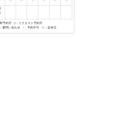
1
◎
即予約可
□
：リクエスト予約可
：要問い合わせ
×
：予約不可
休
：定休日