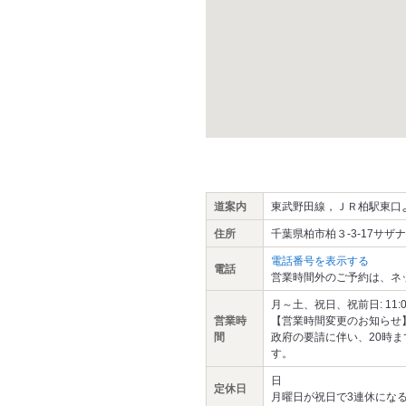
道案内
東武野田線，ＪＲ柏駅東口
住所
千葉県柏市柏３-3-17サザ
電話番号を表示する
電話
営業時間外のご予約は、ネ
月～土、祝日、祝前日: 11:00～2
営業時
【営業時間変更のお知らせ
間
政府の要請に伴い、20時
す。
日
定休日
月曜日が祝日で3連休にな