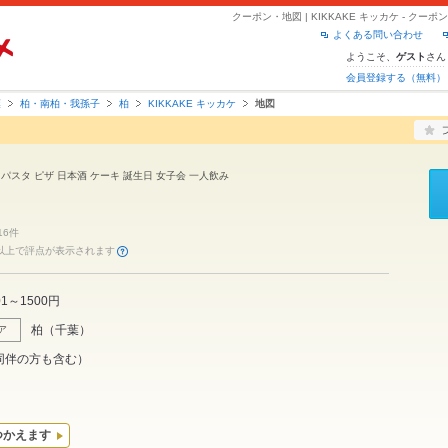
クーポン・地図 | KIKKAKE キッカケ - ク
よくある問い合わせ
ようこそ、
さん
ゲスト
会員登録する（無料）
葉
柏・南柏・我孫子
柏
KIKKAKE キッカケ
地図
 パスタ ピザ 日本酒 ケーキ 誕生日 女子会 一人飲み
16件
件以上で評点が表示されます
01～1500円
柏
（
千葉
）
ア
同伴の方も含む）
つかえます