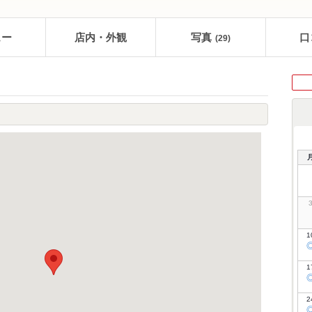
ュー
店内・外観
写真
口
(29)
1
1
2