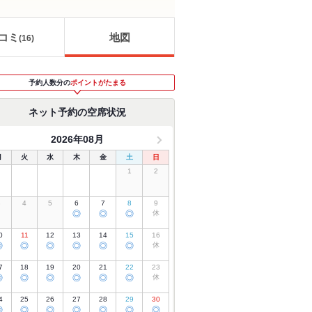
コミ
地図
(
16
)
予約人数分の
ポイントがたまる
ネット予約の空席状況
2026年08月
月
火
水
木
金
土
日
1
2
3
4
5
6
7
8
9
◎
◎
◎
休
0
11
12
13
14
15
16
◎
◎
◎
◎
◎
◎
休
7
18
19
20
21
22
23
◎
◎
◎
◎
◎
◎
休
4
25
26
27
28
29
30
◎
◎
◎
◎
◎
◎
◎