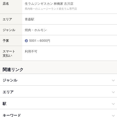
店名
生ラムジンギスカン 林檎家 古川店
県内唯一のニュージーランド産生ラム専門店
エリア
青森駅
ジャンル
焼肉・ホルモン
予算
5001～6000円
スマート
利用不可
支払い
関連リンク
ジャンル
焼肉・ホルモン
エリア
焼肉
青森駅
駅
青森市 × 焼肉・ホルモン
青森駅 × 焼肉・ホルモン
青森駅
キーワード