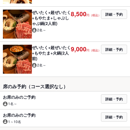
ぜいたく+超ぜいたく
8,500
詳細・予約
円（税込）
+もやたま+しゃぶし
ゃぶ鍋(2人前)
2名～
ぜいたく+超ぜいたく
9,000
詳細・予約
円（税込）
+もやたま+火鍋(2人
前)
2名～
席のみ予約（コース選択なし）
お席のみのご予約
詳細・予約
1名～
お席のみのご予約
詳細・予約
1～10名