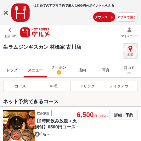
はじめてのアプリ予約で最大
1,000円分ポイントもらえる
ダウンロード
アプリで開く
お店TOP
マイメニュー
生ラムジンギスカン 林檎家 古川店
クーポン
口コミ
トップ
メニュー
店内
写真
4
53
コース
料理
ドリンク
テイクアウト
ネット予約できるコース
6,500
飲み放題
詳細・予約
円（税込）
【2時間飲み放題＋火
鍋付】6500円コース
2名～