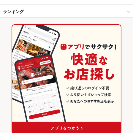
青森市 × 焼肉
青森駅 × 焼肉
ランキング
エビ料理
にんにく料理
ソーセージ
しゃぶしゃぶ
うどん
鶏皮
餃子
火鍋
ジンギスカン
デザート
青森駅 × 焼肉・ホルモン
青森
青森のグルメランキング
青森駅 × 焼肉
青森 × 焼肉・ホルモン
青森の焼肉・ホルモンランキング
青森 × 焼肉
青森市のグルメランキング
青森市の焼肉・ホルモンランキング
青森駅のグルメランキング