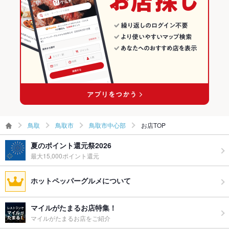
その他
飲み放題
あり ：詳細はコースページをご参照ください
食べ放題
あり ：早割コース実施しておりません。
お酒
カクテル充実
お子様連れ
お子様連れ歓迎 ：記念日、お誕生日等…ご家族皆さんでお愉し
み頂けるお店です。
ウェディン
詳細はお問合せ下さい。
グパーティ
鳥取
鳥取市
鳥取市中心部
お店TOP
ー二次会
夏のポイント還元祭2026
備考
※早割コース実施しておりません。人数・ご予算・お時間など、
最大15,000ポイント還元
ご要望がございましたらご相談ください。
ホットペッパーグルメについて
マイルがたまるお店特集！
マイルがたまるお店をご紹介