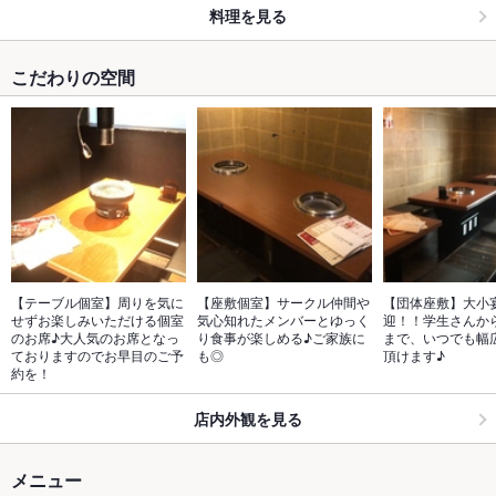
料理を見る
こだわりの空間
【テーブル個室】周りを気に
【座敷個室】サークル仲間や
【団体座敷】大小
せずお楽しみいただける個室
気心知れたメンバーとゆっく
迎！！学生さんか
のお席♪大人気のお席となっ
り食事が楽しめる♪ご家族に
まで、いつでも幅
ておりますのでお早目のご予
も◎
頂けます♪
約を！
店内外観を見る
メニュー