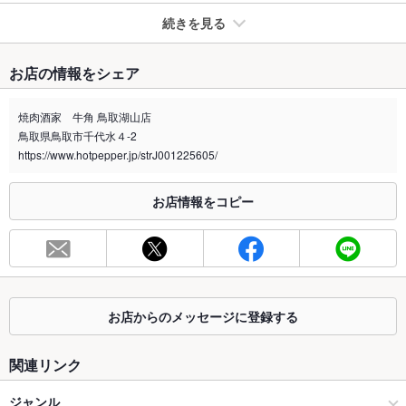
続きを見る
たばこ
お店の情報をシェア
禁煙・喫煙
全席禁煙
焼肉酒家 牛角 鳥取湖山店
喫煙専用室
なし
鳥取県鳥取市千代水４-2
https://www.hotpepper.jp/strJ001225605/
※2020年4月1日～受動喫煙対策に関する法律が施行されています。正しい情報はお店へお問い
合わせください。
お店情報をコピー
お席
総席数
84席(テーブル席・掘りごたつ座敷などご用意しております。)
最大宴会収
20人(大人数OKの座敷席あり)
容人数
お店からのメッセージに登録する
個室
あり
座敷
あり
関連リンク
掘りごたつ
あり
ジャンル