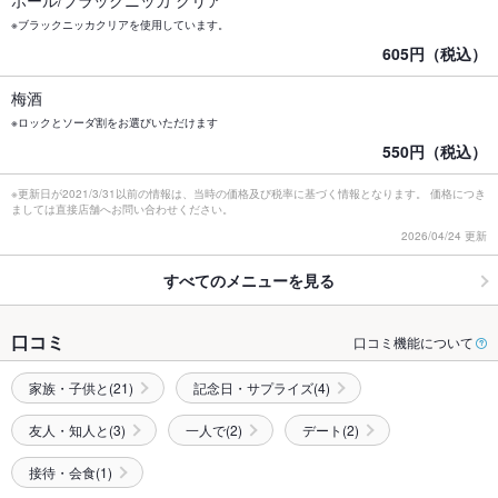
ボール/ブラックニッカ クリア
※ブラックニッカクリアを使用しています。
605円（税込）
梅酒
※ロックとソーダ割をお選びいただけます
550円（税込）
※更新日が2021/3/31以前の情報は、当時の価格及び税率に基づく情報となります。 価格につき
ましては直接店舗へお問い合わせください。
2026/04/24 更新
すべてのメニューを見る
口コミ
口コミ機能について
家族・子供と(21)
記念日・サプライズ(4)
友人・知人と(3)
一人で(2)
デート(2)
接待・会食(1)