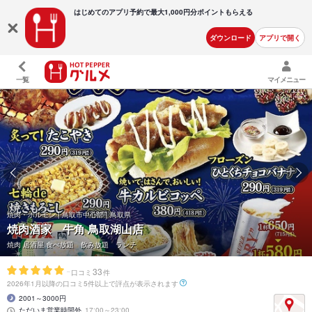
はじめてのアプリ予約で最大
1,000円分ポイントもらえる
ダウンロード
アプリで開く
一覧
マイメニュー
焼肉・ホルモン | 鳥取市中心部 | 鳥取県
焼肉酒家 牛角 鳥取湖山店
焼肉 居酒屋 食べ放題 飲み放題 ランチ
-
33
口コミ
件
2026年1月以降の口コミ5件以上で評点が表示されます
2001～3000円
ただいま営業時間外
17:00～23:00