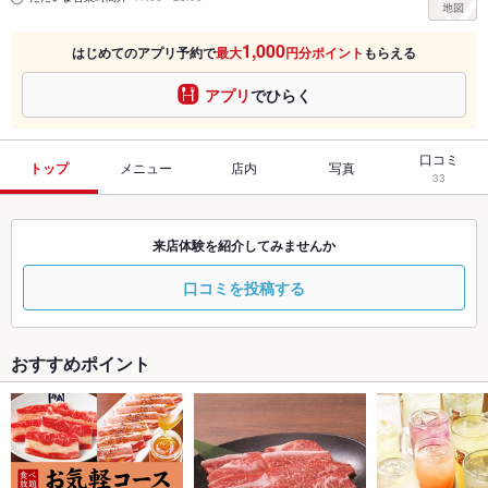
1,000
はじめてのアプリ予約で
最大
円分ポイント
もらえる
アプリ
でひらく
口コミ
トップ
メニュー
店内
写真
33
来店体験を紹介してみませんか
口コミを投稿する
おすすめポイント