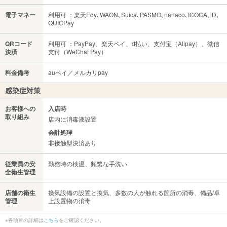
電子マネー
利用可 ：楽天Edy､WAON､Suica､PASMO､nanaco､ICOCA､iD､
QUICPay
QRコード
利用可 ：PayPay、楽天ペイ、d払い、支付宝（Alipay）、微信
決済
支付（WeChat Pay）
料金備考
auペイ／メルカリpay
感染症対策
お客様への
入店時
取り組み
店内に消毒液設置
会計処理
非接触型決済あり
従業員の安
勤務時の検温、頻繁な手洗い
全衛生管理
店舗の衛生
換気設備の設置と換気、多数の人が触れる箇所の消毒、備品/卓
管理
上設置物の消毒
※各項目の詳細は
こちら
をご確認ください。