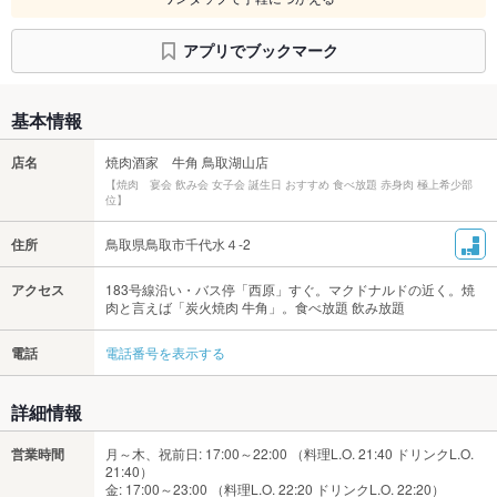
アプリでブックマーク
基本情報
店名
焼肉酒家 牛角 鳥取湖山店
【焼肉 宴会 飲み会 女子会 誕生日 おすすめ 食べ放題 赤身肉 極上希少部
位】
住所
鳥取県鳥取市千代水４-2
アクセス
183号線沿い・バス停「西原」すぐ。マクドナルドの近く。焼
肉と言えば「炭火焼肉 牛角」。食べ放題 飲み放題
電話
電話番号を表示する
詳細情報
営業時間
月～木、祝前日: 17:00～22:00 （料理L.O. 21:40 ドリンクL.O.
21:40）
金: 17:00～23:00 （料理L.O. 22:20 ドリンクL.O. 22:20）