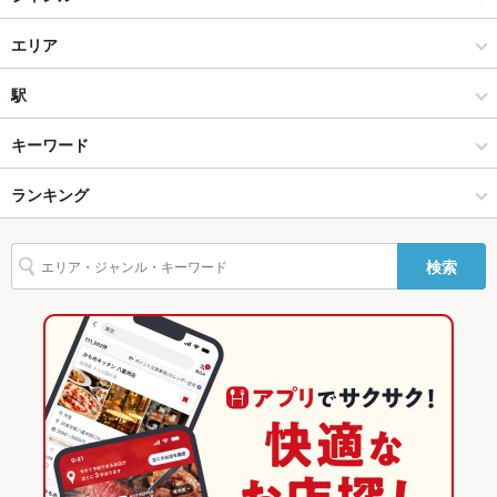
カウンター
なし
焼肉・ホルモン
エリア
ソファー
なし
焼肉
鳥取市中心部
駅
テラス席
なし
鳥取市 × 焼肉・ホルモン
鳥取市中心部 × 焼肉・ホルモン
湖山駅
キーワード
貸切
貸切不可 ：詳細はお問合せ下さい。
鳥取市 × 焼肉
鳥取市中心部 × 焼肉
ランキング
エビ料理
にんにく料理
ウインナー
ソーセージ
焼きそば
レバー
設備
鶏皮
牛タン
ビビンバ
石焼きビビンバ
冷麺
ケーキ
湖山駅 × 焼肉・ホルモン
鳥取
鳥取のグルメランキング
Wi-Fi
未確認
検索
チーズフォンデュ
たこ焼き
油そば
みそラーメン
味噌ラーメン
湖山駅 × 焼肉
鳥取 × 焼肉・ホルモン
鳥取の焼肉・ホルモンランキング
バリアフリ
なし ：その他設備など、お気軽にお問い合わせください。
ー
鳥取 × 焼肉
鳥取市のグルメランキング
駐車場
あり ：15台ご用意しております
鳥取市の焼肉・ホルモンランキング
英語メニュ
あり
ー
鳥取市中心部のグルメランキング
その他設備
※不明点等、お気軽に店舗へご相談下さい。