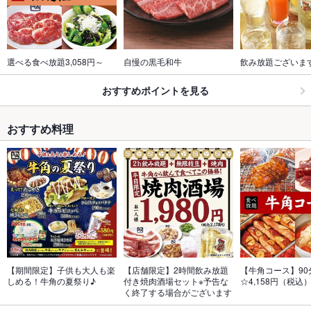
選べる食べ放題3,058円～
自慢の黒毛和牛
飲み放題ございま
おすすめポイントを見る
おすすめ料理
【期間限定】子供も大人も楽
【店舗限定】2時間飲み放題
【牛角コース】90
しめる！牛角の夏祭り♪
付き焼肉酒場セット※予告な
☆4,158円（税込
く終了する場合がございます