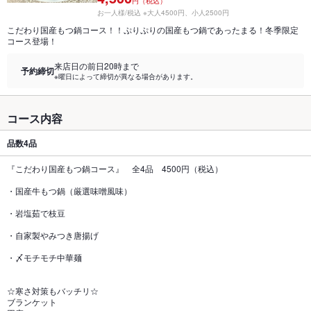
円（税込）
お一人様/税込 ※大人4500円、小人2500円
こだわり国産もつ鍋コース！！ぷりぷりの国産もつ鍋であったまる！冬季限定
コース登場！
来店日の前日20時まで
予約締切
※曜日によって締切が異なる場合があります。
コース内容
品数
4品
『こだわり国産もつ鍋コース』 全4品 4500円（税込）
・国産牛もつ鍋（厳選味噌風味）
・岩塩茹で枝豆
・自家製やみつき唐揚げ
・〆モチモチ中華麺
☆寒さ対策もバッチリ☆
ブランケット