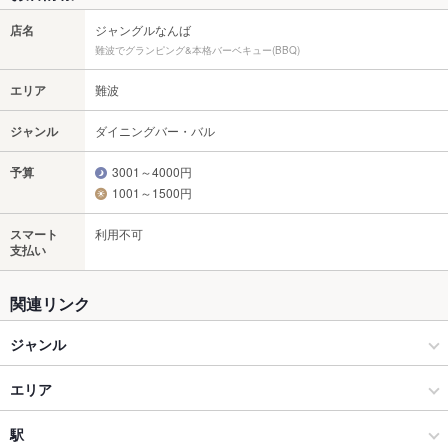
店名
ジャングルなんば
難波でグランピング&本格バーベキュー(BBQ)
エリア
難波
ジャンル
ダイニングバー・バル
予算
3001～4000円
1001～1500円
スマート
利用不可
支払い
関連リンク
ジャンル
ダイニングバー・バル
エリア
洋・和洋・各国料理・その他
難波
駅