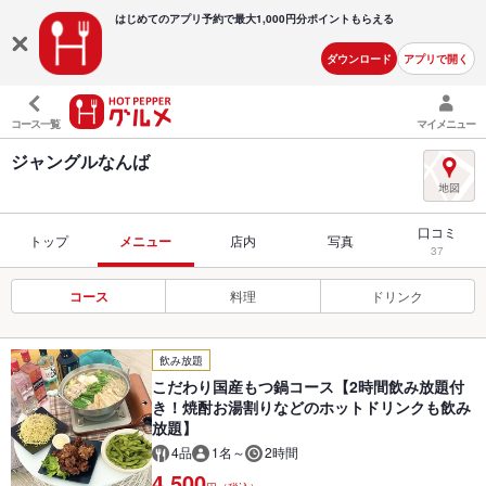
はじめてのアプリ予約で最大
1,000円分ポイントもらえる
ダウンロード
アプリで開く
コース一覧
マイメニュー
ジャングルなんば
口コミ
トップ
メニュー
店内
写真
37
コース
料理
ドリンク
飲み放題
こだわり国産もつ鍋コース【2時間飲み放題付
き！焼酎お湯割りなどのホットドリンクも飲み
放題】
4品
1名～
2時間
4,500