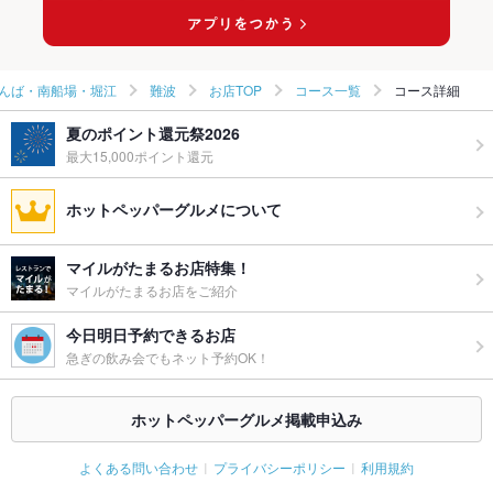
んば・南船場・堀江
難波
お店TOP
コース一覧
コース詳細
夏のポイント還元祭2026
最大15,000ポイント還元
ホットペッパーグルメについて
マイルがたまるお店特集！
マイルがたまるお店をご紹介
今日明日予約できるお店
急ぎの飲み会でもネット予約OK！
ホットペッパーグルメ掲載申込み
よくある問い合わせ
プライバシーポリシー
利用規約