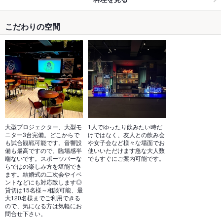
こだわりの空間
大型プロジェクター、大型モ
1人でゆったり飲みたい時だ
ニター3台完備。どこからで
けではなく、友人との飲み会
も試合観戦可能です。音響設
や女子会など様々な場面でお
備も最高ですので、臨場感半
使いいただけます急な大人数
端ないです。スポーツバーな
でもすぐにご案内可能です。
らではの楽しみ方を堪能でき
ます。結婚式の二次会やイベ
ントなどにも対応致します◎
貸切は15名様～相談可能、最
大120名様までご利用できる
ので、気になる方は気軽にお
問合せ下さい。