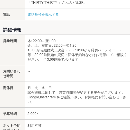
「THIRTY´THIRTY´」さんのビル2F。
電話
電話番号を表示する
詳細情報
営業時間
木: 22:00～翌1:00
金、土、祝前日: 22:00～翌1:30
18:00から結婚式二次会・・・19:00から貸切パーティー・・・
等、20:00前開始の貸切・団体予約時などはお電話にてご相談く
ださい。（13:00以降で承ります
お問い合わ
－
せ時間
定休日
月、火、水、日
試合観戦に応じて、営業時間等が変更する場合がございます。
Google,instagram をご確認下さい。お気軽にお問い合わせ下さ
い。
予算詳細
2,000~
ネット予約
利用不可