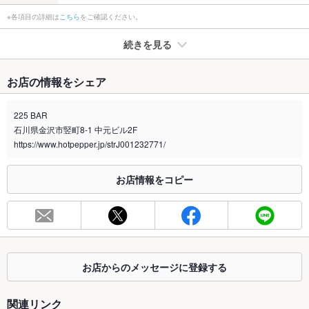
※各項目の詳細は
こちら
をご確認ください。
続きを見る
たばこ
お店の情報をシェア
禁煙・喫煙
分煙（仕切りなし）
※喫煙の場合、加熱式たばこ限定です。
225 BAR
気になる方は出来る限り煙が気にならないお席をご用意させて
頂きますので、気軽にご相談下さいませ。
石川県金沢市竪町8-1 中元ビル2F
https://www.hotpepper.jp/strJ001232771/
喫煙専用室
なし
お店情報をコピー
※2020年4月1日～受動喫煙対策に関する法律が施行されています。正しい情報はお店へお問い
合わせください。
お席
総席数
50席
最大宴会収
100人(立食時最大120名様までご利用可能です。)
お店からのメッセージに登録する
容人数
関連リンク
個室
なし ：個室はありませんが、卓球ルーム完備。