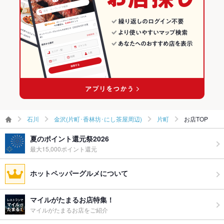
駐車場
なし ：お近くのパーキングをご利用ください。
バンド演奏
可
TV・プロジ
あり
ェクタ
その他設備
大型プロジェクター、大型モニター3台、卓球ルーム、音響設備
充実
その他
飲み放題
あり ：一律 3,500円
石川
金沢(片町･香林坊･にし茶屋周辺)
片町
お店TOP
夏のポイント還元祭2026
食べ放題
なし
最大15,000ポイント還元
お酒
カクテル充実
ホットペッパーグルメについて
お子様連れ
お子様連れOK ：ご不明点はお気軽にお問合せください。
マイルがたまるお店特集！
ウェディン
カジュアルな結婚式二次会実績あり。不明な点はお気軽にお問
グパーティ
い合わせください。
マイルがたまるお店をご紹介
ー二次会