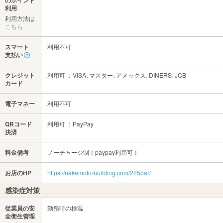
のポイント
利用
利用方法は
こちら
スマート
利用不可
支払い
クレジット
利用可 ：VISA､マスター､アメックス､DINERS､JCB
カード
電子マネー
利用不可
QRコード
利用可 ：PayPay
決済
料金備考
ノーチャージ制！paypay利用可！
お店のHP
https://nakamoto-building.com/225bar/
感染症対策
従業員の安
勤務時の検温
全衛生管理