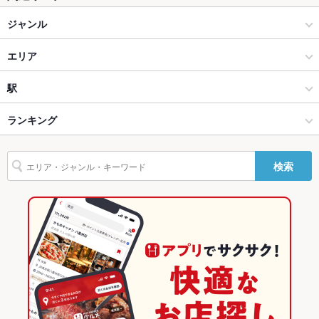
ジャンル
座敷
なし ：人工芝スペースがございます。
バー・カクテル
掘りごたつ
エリア
なし ：ゆったり座れるソファ席、人工芝スペースをご用意して
おります。
ダーツバー・スポーツバー
片町
駅
カウンター
なし ：カウンター席は立ち飲みスペースとなっております。
金沢(片町･香林坊･にし茶屋周辺) × バー・カクテル
片町 × バー・カクテル
金沢駅
ランキング
ソファー
なし ：人工芝スペースにソファ席がございます。
金沢(片町･香林坊･にし茶屋周辺) × ダーツバー・スポーツバー
片町 × ダーツバー・スポーツバー
野町駅
石川のグルメランキング
テラス席
なし ：テラスはございませんが、悪天候でも安心の室内でご宴
会をお楽しみください。
検索
金沢駅 × バー・カクテル
石川
北鉄金沢駅
金沢(片町･香林坊･にし茶屋周辺)のグルメランキング
貸切
貸切不可 ：貸切は15名様～相談可能。100名様までご利用OK！
詳細は店舗まで気軽にお問合せ下さい。
金沢駅 × ダーツバー・スポーツバー
石川 × バー・カクテル
片町のグルメランキング
設備
石川 × ダーツバー・スポーツバー
Wi-Fi
なし
バリアフリ
なし
ー