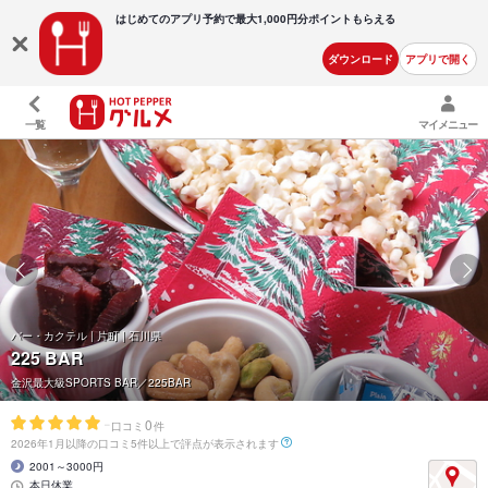
はじめてのアプリ予約で最大
1,000円分ポイントもらえる
ダウンロード
アプリで開く
一覧
マイメニュー
バー・カクテル | 片町 | 石川県
225 BAR
金沢最大級SPORTS BAR／225BAR
-
0
口コミ
件
2026年1月以降の口コミ5件以上で評点が表示されます
2001～3000円
本日休業