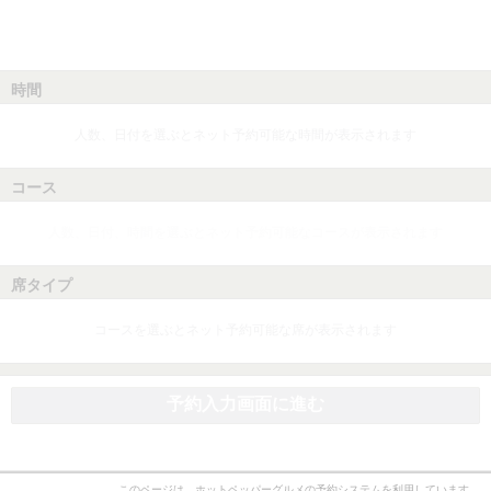
時間
人数、日付を選ぶとネット予約可能な時間が表示されます
コース
人数、日付、時間を選ぶとネット予約可能なコースが表示されます
席タイプ
コースを選ぶとネット予約可能な席が表示されます
予約入力画面に進む
このページは、ホットペッパーグルメの予約システムを利用しています。