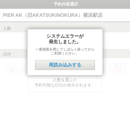
予約内容選択
PIER AK（旧AKATSUKINOKURA）横浜駅店
人数
システムエラーが
発生しました。
一度画面を閉じてしばらく経ってから
ご利用ください。
日付
前月
翌月
再読み込みする
月
火
水
木
金
土
日
人数を選ぶと
予約可能な日付が表示されます。