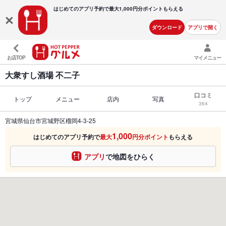
はじめてのアプリ予約で最大
1,000円分ポイントもらえる
ダウンロード
アプリで開く
お店TOP
マイメニュー
大衆すし酒場 不二子
口コミ
トップ
メニュー
店内
写真
364
宮城県仙台市宮城野区榴岡4-3-25
1,000
はじめてのアプリ予約で
最大
円分ポイント
もらえる
アプリ
で地図をひらく